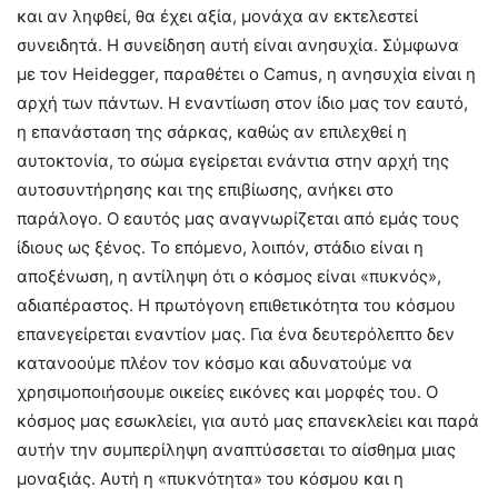
και αν ληφθεί, θα έχει αξία, μονάχα αν εκτελεστεί
συνειδητά. Η συνείδηση αυτή είναι ανησυχία. Σύμφωνα
με τον Heidegger, παραθέτει ο Camus, η ανησυχία είναι η
αρχή των πάντων. Η εναντίωση στον ίδιο μας τον εαυτό,
η επανάσταση της σάρκας, καθώς αν επιλεχθεί η
αυτοκτονία, το σώμα εγείρεται ενάντια στην αρχή της
αυτοσυντήρησης και της επιβίωσης, ανήκει στο
παράλογο. Ο εαυτός μας αναγνωρίζεται από εμάς τους
ίδιους ως ξένος. Το επόμενο, λοιπόν, στάδιο είναι η
αποξένωση, η αντίληψη ότι ο κόσμος είναι «πυκνός»,
αδιαπέραστος. Η πρωτόγονη επιθετικότητα του κόσμου
επανεγείρεται εναντίον μας. Για ένα δευτερόλεπτο δεν
κατανοούμε πλέον τον κόσμο και αδυνατούμε να
χρησιμοποιήσουμε οικείες εικόνες και μορφές του. Ο
κόσμος μας εσωκλείει, για αυτό μας επανεκλείει και παρά
αυτήν την συμπερίληψη αναπτύσσεται το αίσθημα μιας
μοναξιάς. Αυτή η «πυκνότητα» του κόσμου και η