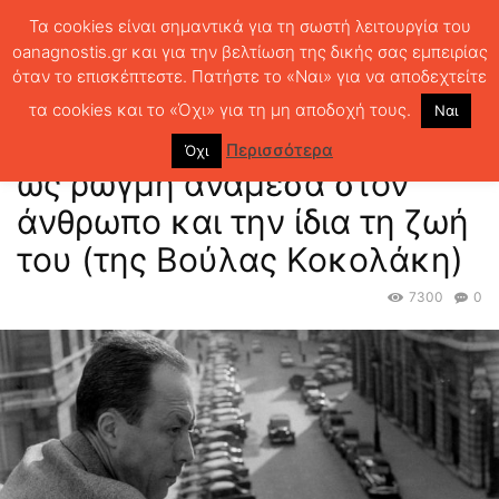
Τα cookies είναι σημαντικά για τη σωστή λειτουργία του
oanagnostis.gr και για την βελτίωση της δικής σας εμπειρίας
όταν το επισκέπτεστε. Πατήστε το «Ναι» για να αποδεχτείτε
ΑΡΧΙΚΗ
ΘΕΜΑΤΑ
ΛΟΓΟΤΕΧΝΙΑ
Αλμπέρ Καμύ, Το παράλογο ως
ρωγμή ανάμεσα στον άνθρωπο και την ίδια...
τα cookies και το «Όχι» για τη μη αποδοχή τους.
Ναι
Αλμπέρ Καμύ, Το παράλογο
Περισσότερα
Όχι
ως ρωγμή ανάμεσα στον
άνθρωπο και την ίδια τη ζωή
του (της Βούλας Κοκολάκη)
7300
0