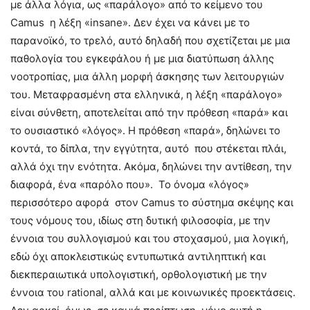
με άλλα λόγια, ως «παράλογο» από το κείμενο του
Camus η λέξη «insane». Δεν έχει να κάνει με το
παρανοϊκό, το τρελό, αυτό δηλαδή που σχετίζεται με μια
παθολογία του εγκεφάλου ή με μια διατύπωση άλλης
νοοτροπίας, μια άλλη μορφή άσκησης των λειτουργιών
του. Μεταφρασμένη στα ελληνικά, η λέξη «παράλογο»
είναι σύνθετη, αποτελείται από την πρόθεση «παρά» και
το ουσιαστικό «λόγος». Η πρόθεση «παρά», δηλώνει το
κοντά, το δίπλα, την εγγύτητα, αυτό που στέκεται πλάι,
αλλά όχι την ενότητα. Ακόμα, δηλώνει την αντίθεση, την
διαφορά, ένα «παρόλο που». Το όνομα «λόγος»
περισσότερο αφορά στον Camus το σύστημα σκέψης και
τους νόμους του, ιδίως στη δυτική φιλοσοφία, με την
έννοια του συλλογισμού και του στοχασμού, μια λογική,
εδώ όχι αποκλειστικώς εντυπωτικά αντιληπτική και
διεκπεραιωτικά υπολογιστική, ορθολογιστική με την
έννοια του rational, αλλά και με κοινωνικές προεκτάσεις.