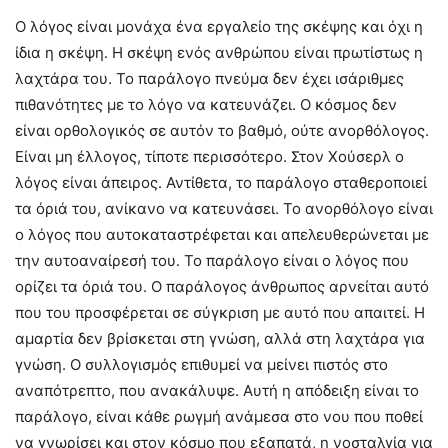
Ο λόγος είναι μονάχα ένα εργαλείο της σκέψης και όχι η
ίδια η σκέψη. Η σκέψη ενός ανθρώπου είναι πρωτίστως η
λαχτάρα του. Το παράλογο πνεύμα δεν έχει ισάριθμες
πιθανότητες με το λόγο να κατευνάζει. Ο κόσμος δεν
είναι ορθολογικός σε αυτόν το βαθμό, ούτε ανορθόλογος.
Είναι μη έλλογος, τίποτε περισσότερο. Στον Χούσερλ ο
λόγος είναι άπειρος. Αντίθετα, το παράλογο σταθεροποιεί
τα όριά του, ανίκανο να κατευνάσει. Το ανορθόλογο είναι
ο λόγος που αυτοκαταστρέφεται και απελευθερώνεται με
την αυτοαναίρεσή του. Το παράλογο είναι ο λόγος που
ορίζει τα όριά του. Ο παράλογος άνθρωπος αρνείται αυτό
που του προσφέρεται σε σύγκριση με αυτό που απαιτεί. Η
αμαρτία δεν βρίσκεται στη γνώση, αλλά στη λαχτάρα για
γνώση. Ο συλλογισμός επιθυμεί να μείνει πιστός στο
αναπότρεπτο, που ανακάλυψε. Αυτή η απόδειξη είναι το
παράλογο, είναι κάθε ρωγμή ανάμεσα στο νου που ποθεί
να γνωρίσει και στον κόσμο που εξαπατά, η νοσταλγία για