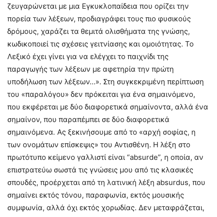
ζευγαρώνεται με μια Εγκυκλοπαίδεια που ορίζει την
πορεία των λέξεων, προδιαγράφει τους πιο φυσικούς
δρόμους, χαράζει τα θεμιτά ολισθήματα της γνώσης,
κωδικοποιεί τις σχέσεις γειτνίασης και ομοιότητας. Το
Λεξικό έχει γίνει για να ελέγχει το παιχνίδι της
παραγωγής των λέξεων με αφετηρία την πρώτη
υποδήλωση των λέξεων…». Στη συγκεκριμένη περίπτωση
του «παραλόγου» δεν πρόκειται για ένα σημαινόμενο,
που εκφέρεται με δύο διαφορετικά σημαίνοντα, αλλά ένα
σημαίνον, που παραπέμπει σε δύο διαφορετικά
σημαινόμενα
.
Ας ξεκινήσουμε από το «αρχή σοφίας, η
των ονομάτων επίσκεψις» του Αντισθένη. Η λέξη στο
πρωτότυπο κείμενο γαλλιστί είναι “absurde”, η οποία, αν
επιστρατεύω σωστά τις γνώσεις μου από τις κλασικές
σπουδές, προέρχεται από τη λατινική λέξη absurdus, που
σημαίνει εκτός τόνου, παραφωνία, εκτός μουσικής
συμφωνία, αλλά όχι εκτός χορωδίας. Δεν μεταφράζεται,