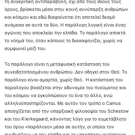
τη συγκριτική αντιπαραβολή, όχι από τους ίδιους τους
όρους, βρίσκεται μέσα στην κοινή συνύπαρξη ανθρώπων
και κόσμου και εδώ διαφαίνεται ότι αποτελεί δεσμό
ανάμεσα σε αυτά τα δύο. Η παράλογη λογική είναι ένας
αγώνας που αποκλείει την ελπίδα. Το παράλογο αποκτά
το νόημά του, όταν κάποιος το διασαφηνίζει, χωρίς να
συμφωνεί μαζί του.
Το παράλογο είναι η μεταφυσική κατάσταση του
συνειδητοποιημένου ανθρώπου. Δεν οδηγεί στον Θεό. Το
παράλογο είναι αμαρτία, χωρίς Θεό. Η κατάσταση του
παραλόγου βασίζεται στην αδυναμία του πνεύματος και
του κόσμου να εγκολπώσουν το ένα το άλλο, ενώ
αλληλοϋποστηρίζονται. Με αυτόν τον τρόπο ο Camus
αποσχίζεται από την υπαρξιακή φιλοσοφία του Schestow
και του Kierkegaard, κάνοντας λόγο για το ευμετάβλητο
του όρου «παράλογο» μέσα σε αυτήν, οι οποίοι τον
συνδυάζουν με την ελπίδα και το υπερπέραν αντίστοιχα.