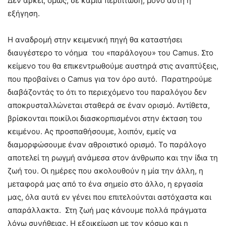
Δεν αρκεί, όμως, σε καμιά περίπτωση, μόνο αυτή η
εξήγηση.
Η αναδρομή στην κειμενική πηγή θα καταστήσει
διαυγέστερο το νόημα του «παράλογου» του Camus. Στο
κείμενο του θα επικεντρωθούμε αυστηρά στις αναπτύξεις,
που προβαίνει ο Camus για τον όρο αυτό. Παρατηρούμε
διαβάζοντάς το ότι το περιεχόμενο του παραλόγου δεν
αποκρυσταλλώνεται σταθερά σε έναν ορισμό. Αντίθετα,
βρίσκονται ποικίλοι διασκορπισμένοι στην έκταση του
κειμένου. Ας προσπαθήσουμε, λοιπόν, εμείς να
διαμορφώσουμε έναν αθροιστικό ορισμό. Το παράλογο
αποτελεί τη ρωγμή ανάμεσα στον άνθρωπο και την ίδια τη
ζωή του. Οι ημέρες που ακολουθούν η μία την άλλη, η
μεταφορά μας από το ένα σημείο στο άλλο, η εργασία
μας, όλα αυτά εν γένει που επιτελούνται αστόχαστα και
απαράλλακτα. Στη ζωή μας κάνουμε πολλά πράγματα
λόγω συνήθειας. Η εξοικείωση με τον κόσμο και η