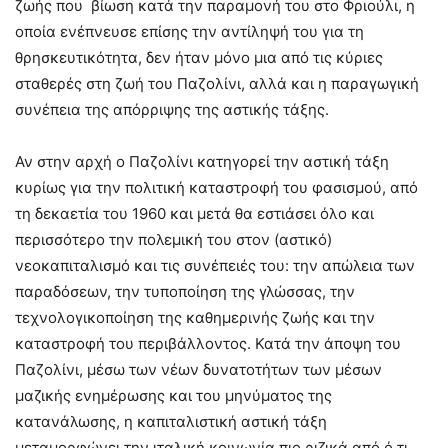
ζωής που βίωση κατά την παραμονή του στο Φριούλι, η
οποία ενέπνευσε επίσης την αντίληψή του για τη
θρησκευτικότητα, δεν ήταν μόνο μια από τις κύριες
σταθερές στη ζωή του Παζολίνι, αλλά και η παραγωγική
συνέπεια της απόρριψης της αστικής τάξης.
Αν στην αρχή ο Παζολίνι κατηγορεί την αστική τάξη
κυρίως για την πολιτική καταστροφή του φασισμού, από
τη δεκαετία του 1960 και μετά θα εστιάσει όλο και
περισσότερο την πολεμική του στον (αστικό)
νεοκαπιταλισμό και τις συνέπειές του: την απώλεια των
παραδόσεων, την τυποποίηση της γλώσσας, την
τεχνολογικοποίηση της καθημερινής ζωής και την
καταστροφή του περιβάλλοντος. Κατά την άποψη του
Παζολίνι, μέσω των νέων δυνατοτήτων των μέσων
μαζικής ενημέρωσης και του μηνύματος της
κατανάλωσης, η καπιταλιστική αστική τάξη
μεταμορφώνει την ιταλική κοινωνία πιο ριζικά από ό,τι