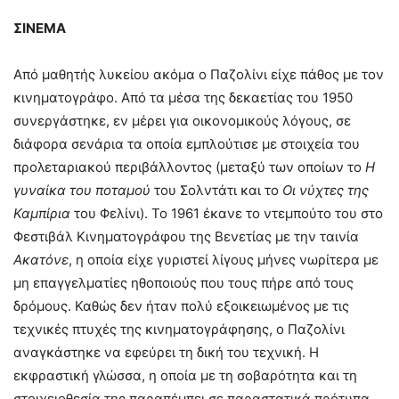
ΣΙΝΕΜΑ
Από μαθητής λυκείου ακόμα ο Παζολίνι είχε πάθος με τον
κινηματογράφο. Από τα μέσα της δεκαετίας του 1950
συνεργάστηκε, εν μέρει για οικονομικούς λόγους, σε
διάφορα σενάρια τα οποία εμπλούτισε με στοιχεία του
προλεταριακού περιβάλλοντος (μεταξύ των οποίων το
Η
γυναίκα του ποταμού
του Σολντάτι και το
Οι νύχτες της
Καμπίρια
του Φελίνι). Το 1961 έκανε το ντεμπούτο του στο
Φεστιβάλ Κινηματογράφου της Βενετίας με την ταινία
Ακατόνε
, η οποία είχε γυριστεί λίγους μήνες νωρίτερα με
μη επαγγελματίες ηθοποιούς που τους πήρε από τους
δρόμους. Καθώς δεν ήταν πολύ εξοικειωμένος με τις
τεχνικές πτυχές της κινηματογράφησης, ο Παζολίνι
αναγκάστηκε να εφεύρει τη δική του τεχνική. Η
εκφραστική γλώσσα, η οποία με τη σοβαρότητα και τη
στοιχειοθεσία της παραπέμπει σε παραστατικά πρότυπα