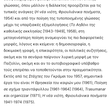
γλώσσας, όπου μάλλον η διάλεκτος προορίζεται για τις
τυπικές ανάγκες (
Η νέα νιότη,
Φριουλιάνικα ποιήματα
,
1954) και από την ποίηση της τυποποιημένης γλώσσας
μέχρι τις υπαρξιακές εξομολογήσεις (
Το Αηδόνι της
καθολικής εκκλησίας
[1943-1949], 1958), στη
μεταγενέστερη ποίηση αναμειγνύει τις πιο διαφορετικές
μορφές, λόγους και κείμενα: η δημοσιογραφία, η
δοκιμιακή γραφή, η επικαιρότητα, οι πολιτικές συζητήσεις,
ακόμη και τα σενάρια παίρνουν λυρική μορφή με τον
Παζολίνι, ακόμη και αν το αυτοβιογραφικό υπόβαθρο
τούς επιτρέπει να τοποθετούνται στην πραγματικότητα.
Εκτός από τις
Στάχτες του Γκράμσι
του 1957, σημαντικά
έργα του είναι:
Η Θρησκεία του καιρών μου
(1961),
Ποίηση
σε σχήμα τριαντάφυλλου
[1961-1964] (1964),
Trasumanar
και organizzar
(1971),
Η νέα νιότη
,
Φριουλιάνικα ποιήματα
1941-1974 (1975).