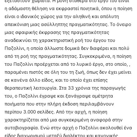
εξεταστούν χωριστά. Η μόνη σταθερά στο έργο του είναι
η αδάμαστη θέληση να εκφραστεί ποιητικά, όπου η ποίηση
είναι ο ιδανικός χώρος για την αληθινή και απόλυτη
απεικόνιση μιας ασύλληπτης πραγματικότητας. Το όνειρο
μιας σφαιρικής έκφρασης της πραγματικότητας
αναδεικνύει τη χαρακτηριστική ροή του έργου του
Παζολίνι, η οποία άλλωστε δομικά δεν διαφέρει και πολύ
από τη ροή της πραγματικότητας. Συγκεκριμένα, η ποίηση
του Παζολίνι προέρχεται από το λυρικό έργο, στο οποίο, ,
παραμένει πιστός σε όλη του τη ζωή, όπως δεν έχει μείνει
σε κανένα άλλο είδος, και το οποίο έχει επίσης
θεραπευτική λειτουργία. Στα 33 χρόνια της παραγωγής
του, ο Παζολίνι έγραψε και ξανάγραψε αμέτρητα
ποιήματα που στην πλήρη έκδοση περιλαμβάνουν
περίπου 3.000 σελίδες. Από την αρχή, η ποίηση
χαρακτηρίζεται από μια συγκεκριμένη αναφορά στην
αυτοβιογραφία. Ενώ στην αρχή ο Παζολίνι ακολουθεί ένα
είδος διαχωρισμού μεταξύ διαλέκτου και κανονικής