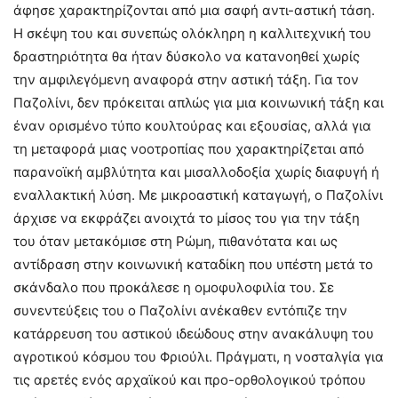
άφησε χαρακτηρίζονται από μια σαφή αντι-αστική τάση.
Η σκέψη του και συνεπώς ολόκληρη η καλλιτεχνική του
δραστηριότητα θα ήταν δύσκολο να κατανοηθεί χωρίς
την αμφιλεγόμενη αναφορά στην αστική τάξη. Για τον
Παζολίνι, δεν πρόκειται απλώς για μια κοινωνική τάξη και
έναν ορισμένο τύπο κουλτούρας και εξουσίας, αλλά για
τη μεταφορά μιας νοοτροπίας που χαρακτηρίζεται από
παρανοϊκή αμβλύτητα και μισαλλοδοξία χωρίς διαφυγή ή
εναλλακτική λύση. Με μικροαστική καταγωγή, ο Παζολίνι
άρχισε να εκφράζει ανοιχτά το μίσος του για την τάξη
του όταν μετακόμισε στη Ρώμη, πιθανότατα και ως
αντίδραση στην κοινωνική καταδίκη που υπέστη μετά το
σκάνδαλο που προκάλεσε η ομοφυλοφιλία του. Σε
συνεντεύξεις του ο Παζολίνι ανέκαθεν εντόπιζε την
κατάρρευση του αστικού ιδεώδους στην ανακάλυψη του
αγροτικού κόσμου του Φριούλι. Πράγματι, η νοσταλγία για
τις αρετές ενός αρχαϊκού και προ-ορθολογικού τρόπου