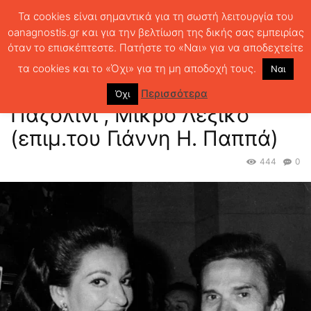
Τα cookies είναι σημαντικά για τη σωστή λειτουργία του
oanagnostis.gr και για την βελτίωση της δικής σας εμπειρίας
όταν το επισκέπτεστε. Πατήστε το «Ναι» για να αποδεχτείτε
ΑΡΧΙΚΗ
ΑΦΙΕΡΩΜΑΤΑ
ΠΙΕΡ ΠΑΟΛΟ ΠΑΖΟΛΙΝΙ
ΑΦΙΕΡΩΜΑ 4,
Πιερ Πάολο Παζολίνι , Μικρό Λεξικό (επιμ.του Γιάννη Η. Παππά)
τα cookies και το «Όχι» για τη μη αποδοχή τους.
Ναι
ΑΦΙΕΡΩΜΑ 4, Πιερ Πάολο
Περισσότερα
Όχι
Παζολίνι , Μικρό Λεξικό
(επιμ.του Γιάννη Η. Παππά)
444
0