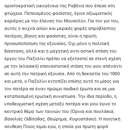
αριστοκρατική οικογένεια της Ραβένα που έπεσε στη
φτώχεια. Πεπεισμένος φασίστας, έγινε αξιωματικός
καριέρας με την έλευση του Μουσολίνι. Για τον γιο του,
αυτός ο συχνά απών και μερικές φορές απρόβλεπτος
πατέρας, βίαιος και φασίστας, είναι η πρώτη
προσωποποίηση της εξουσίας. Όχι μόνο η πολιτική
διάσταση, αλλά και η μαχητική αντι-αστική στάση του
έργου του Παζολίνι πρέπει να εξεταστεί σε στενή σχέση
με την (κλασική) επαναστατική στάση του γιου απέναντι
σε αυτή την πατρική εξουσία. Από τη δεκαετία του 1960
και μετά, ο Παζολίνι εντοπίζει επίσης αυτό το μίσος για
τον πατέρα σε έναν πρώιμο παιδικό έρωτα και σε μια
καταπιεσμένη ερωτική συνιστώσα. Την ίδια περίοδο, η
υποδειγματική σχέση μεταξύ πατέρα και γιου έγινε το
κεντρικό θέμα των ταινιών του (
Όρνια και πουλάκια,
Βασιλιάς Οιδίποδας, Θεώρημα, Χοιροστάσιο
). Η ποιητική
σύνθεση Ποιος είμαι εγώ, η οποία για πρώτη φορά