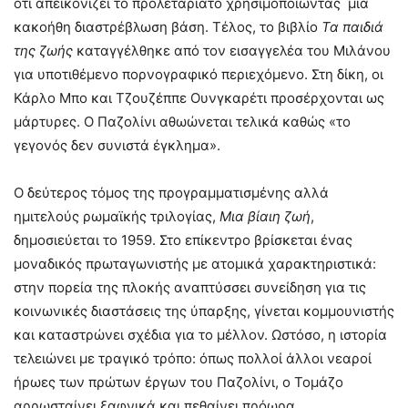
ότι απεικονίζει το προλεταριάτο χρησιμοποιώντας μια
κακοήθη διαστρέβλωση βάση. Τέλος, το βιβλίο
Τα παιδιά
της ζωής
καταγγέλθηκε από τον εισαγγελέα του Μιλάνου
για υποτιθέμενο πορνογραφικό περιεχόμενο. Στη δίκη, οι
Κάρλο Μπο και Τζουζέππε Ουνγκαρέτι προσέρχονται ως
μάρτυρες. Ο Παζολίνι αθωώνεται τελικά καθώς «το
γεγονός δεν συνιστά έγκλημα».
Ο δεύτερος τόμος της προγραμματισμένης αλλά
ημιτελούς ρωμαϊκής τριλογίας,
Μια βίαιη ζωή
,
δημοσιεύεται το 1959. Στο επίκεντρο βρίσκεται ένας
μοναδικός πρωταγωνιστής με ατομικά χαρακτηριστικά:
στην πορεία της πλοκής αναπτύσσει συνείδηση για τις
κοινωνικές διαστάσεις της ύπαρξης, γίνεται κομμουνιστής
και καταστρώνει σχέδια για το μέλλον. Ωστόσο, η ιστορία
τελειώνει με τραγικό τρόπο: όπως πολλοί άλλοι νεαροί
ήρωες των πρώτων έργων του Παζολίνι, ο Τομάζο
αρρωσταίνει ξαφνικά και πεθαίνει πρόωρα.