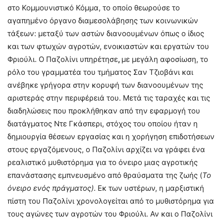
στο Κομμουνιστικό Κόμμα, το οποίο θεωρούσε το
αγαπημένο όργανο διαμεσολάβησης των κοινωνικών
τάξεων: μεταξύ των αστών διανοουμένων όπως ο ίδιος
και των φτωχών αγροτών, ενοικιαστών και εργατών του
Φριούλι. Ο Παζολίνι υπηρέτησε
,
με μεγάλη αφοσίωση, το
ρόλο του γραμματέα του τμήματος Σαν Τζιοβάνι και
ανέβηκε γρήγορα στην κορυφή των διανοουμένων της
αριστεράς στην περιφέρειά του. Μετά τις ταραχές και τις
διαδηλώσεις που προκλήθηκαν από την εφαρμογή του
διατάγματος Ντε Γκάσπερι, στόχος του οποίου ήταν η
δημιουργία θέσεων εργασίας και η χορήγηση επιδοτήσεων
στους εργαζόμενους, ο Παζολίνι αρχίζει να γράφει ένα
ρεαλιστικό μυθιστόρημα για το όνειρο μιας αγροτικής
επανάστασης εμπνευσμένο από θραύσματα της ζωής (
Το
όνειρο ενός πράγματος)
. Εκ των υστέρων, η μαρξιστική
πίστη του Παζολίνι χρονολογείται από το μυθιστόρημα για
τους αγώνες των αγροτών του Φριούλι. Αν και ο Παζολίνι