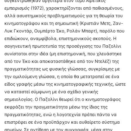
συγκεντρώθηκαν αργότερα στον τόμο
Αιρετικός
εμπειρισμός
(1972), χαρακτηρίζονται από παθιασμένους,
αλλά ασυστημικούς προβληματισμούς για τη θεωρία του
κινηματογράφου και τη σημειωτική (Κριστιάν Μετς, Ζαν-
Λυκ Γκοντάρ, Ουμπέρτο Έκο, Ρολάν Μπαρτ), παρόλο που
επιδιώκουν, αναμφίβολα, επιστημονικούς σκοπούς. Η
σαγηνευτική πρωτοτυπία της προσέγγισης του Παζολίνι
συνίσταται στην ιδέα (μη επιστημονική, που χλευάστηκε
από τον Έκο και αποκαταστάθηκε από τον Ντελέζ) της
πραγματικότητας ως φυσικής γλώσσας, συγκρίσιμης με
την ομιλούμενη γλώσσα, η οποία θα μετατραπεί σε ένα
είδος γραφής μέσω της κινηματογραφικής τεχνικής, ώστε
να καταστεί σύμφωνη με ένα σχέδιο γενικής
σημειολογίας. Ο Παζολίνι θεωρεί ότι ο κινηματογράφος
εκφράζει την πραγματικότητα μέσω της ίδιας της
πραγματικότητας, ενώ η λογοτεχνία πρέπει πάντα να
επιστρέφει σε ένα προϋπάρχον και αυθαίρετο σύστημα
σημείων. Σε αντίθεση με τον συγγραφέα, μέσα στην