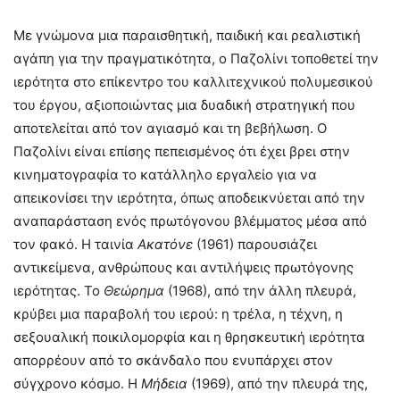
Με γνώμονα μια παραισθητική, παιδική και ρεαλιστική
αγάπη για την πραγματικότητα, ο Παζολίνι τοποθετεί την
ιερότητα στο επίκεντρο του καλλιτεχνικού πολυμεσικού
του έργου, αξιοποιώντας μια δυαδική στρατηγική που
αποτελείται από τον αγιασμό και τη βεβήλωση. Ο
Παζολίνι είναι επίσης πεπεισμένος ότι έχει βρει στην
κινηματογραφία το κατάλληλο εργαλείο για να
απεικονίσει την ιερότητα, όπως αποδεικνύεται από την
αναπαράσταση ενός πρωτόγονου βλέμματος μέσα από
τον φακό. Η ταινία
Ακατόνε
(1961) παρουσιάζει
αντικείμενα, ανθρώπους και αντιλήψεις πρωτόγονης
ιερότητας. Το
Θεώρημα
(1968), από την άλλη πλευρά,
κρύβει μια παραβολή του ιερού: η τρέλα, η τέχνη, η
σεξουαλική ποικιλομορφία και η θρησκευτική ιερότητα
απορρέουν από το σκάνδαλο που ενυπάρχει στον
σύγχρονο κόσμο. Η
Μήδεια
(1969), από την πλευρά της,