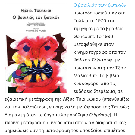
Ο
βασιλιάς των ξωτικών
πρωτοδημοσιεύτηκε στη
Γαλλία το 1970 και
τιμήθηκε με το βραβείο
Goncourt. Το 1996
μεταφέρθηκε στον
κινηματογράφο από τον
Φόλκερ Σλέντορφ, με
πρωταγωνιστή τον Τζον
Μάλκοβιτς. Το βιβλίο
κυκλοφορεί από τις
εκδόσεις Στερέωμα, σε
εξαιρετική μετάφραση της Λίζυς Τσιριμώκου (υπενθυμίζω
και την παλαιότερη, επίσης καλή μετάφραση της Σαπφώς
Διαμαντή όταν το έργο τιτλοφορήθηκε
Ο δράκος
). Η
τωρινή μετάφραση συνοδεύεται από λίαν διαφωτιστικές
σημειώσεις συν τη μετάφραση του σπουδαίου επιμέτρου