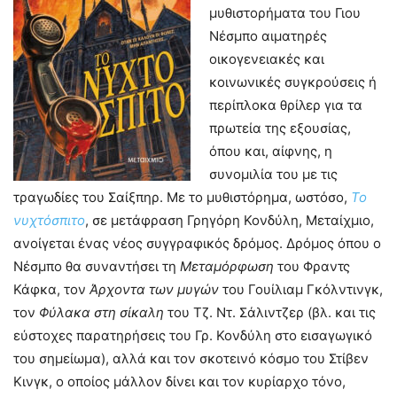
μυθιστορήματα του Γιου
Νέσμπο αιματηρές
οικογενειακές και
κοινωνικές συγκρούσεις ή
περίπλοκα θρίλερ για τα
πρωτεία της εξουσίας,
όπου και, αίφνης, η
συνομιλία του με τις
τραγωδίες του Σαίξπηρ. Με το μυθιστόρημα, ωστόσο,
Το
νυχτόσπιτο
, σε μετάφραση Γρηγόρη Κονδύλη, Μεταίχμιο,
ανοίγεται ένας νέος συγγραφικός δρόμος. Δρόμος όπου ο
Νέσμπο θα συναντήσει τη
Μεταμόρφωση
του Φραντς
Κάφκα, τον
Άρχοντα των μυγών
του Γουίλιαμ Γκόλντινγκ,
τον
Φύλακα στη σίκαλη
του Τζ. Ντ. Σάλιντζερ (βλ. και τις
εύστοχες παρατηρήσεις του Γρ. Κονδύλη στο εισαγωγικό
του σημείωμα), αλλά και τον σκοτεινό κόσμο του Στίβεν
Κινγκ, ο οποίος μάλλον δίνει και τον κυρίαρχο τόνο,