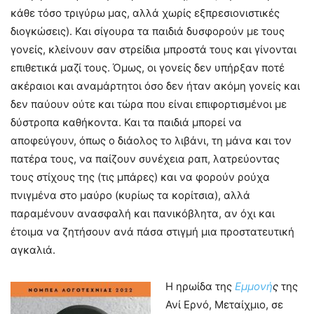
κάθε τόσο τριγύρω μας, αλλά χωρίς εξπρεσιονιστικές
διογκώσεις). Και σίγουρα τα παιδιά δυσφορούν με τους
γονείς, κλείνουν σαν στρείδια μπροστά τους και γίνονται
επιθετικά μαζί τους. Όμως, οι γονείς δεν υπήρξαν ποτέ
ακέραιοι και αναμάρτητοι όσο δεν ήταν ακόμη γονείς και
δεν παύουν ούτε και τώρα που είναι επιφορτισμένοι με
δύστροπα καθήκοντα. Και τα παιδιά μπορεί να
αποφεύγουν, όπως ο διάολος το λιβάνι, τη μάνα και τον
πατέρα τους, να παίζουν συνέχεια ραπ, λατρεύοντας
τους στίχους της (τις μπάρες) και να φορούν ρούχα
πνιγμένα στο μαύρο (κυρίως τα κορίτσια), αλλά
παραμένουν ανασφαλή και πανικόβλητα, αν όχι και
έτοιμα να ζητήσουν ανά πάσα στιγμή μια προστατευτική
αγκαλιά.
Η ηρωίδα της
Εμμονή
ς
της
Ανί Ερνό, Μεταίχμιο, σε