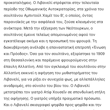
προκαταλήψεις. Ο Λιβανελί στρέφεται στην τελευταία
περίοδο της Οθωμανικής Αυτοκρατορίας, στα χρόνια του
σουλτάνου Αμπντούλ Χαμίτ του Β’, ο οποίος, όντας
παρανοϊκός με την ασφάλειά του, ζούσε κλεισμένος στα
ανάκτορα. Μετά την εξέγερση των Νεότουρκων, ο
σουλτάνος έμεινε τελείως απομονωμένος αφού τον
εγκατέλειψε ακόμα και η προσωπική του φρουρά. Τη
διακυβέρνηση ανέλαβε η επαναστατική επιτροπή «Ένωση
και Πρόοδος». Όσο για τον σουλτάνο, εξορίστηκε το 1909
στη Θεσσαλονίκη και παρέμεινε φρουρούμενος στην
έπαυλη Αλλατίνη. Από τον εγκλεισμό του σουλτάνου στην
Αλλατίνη εκκινεί η αφήγηση του μυθιστορήματος του
Λιβανελί, για να ρίξει εν συνεχεία φως, με αλλεπάλληλες
αναδρομές, στο σύνολο του βίου του. Ο Λιβανελί
μετατρέπει τον γιατρό Ατίφ Χουσεΐν σε σπονδυλική στήλη
της αφήγησης. Ο γιατρός υπήρξε πραγματικό πρόσωπο.
Και ο Λιβανελί σκιαγραφεί ψηφίδα προς ψηφίδα και την