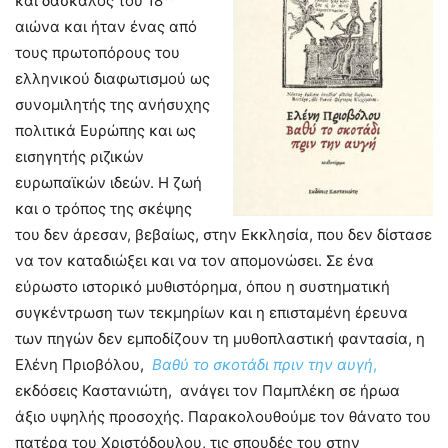
και δάσκαλος του 18
αιώνα και ήταν ένας από
τους πρωτοπόρους του
ελληνικού διαφωτισμού ως
συνομιλητής της ανήσυχης
πολιτικά Ευρώπης και ως
εισηγητής ριζικών
ευρωπαϊκών ιδεών. Η ζωή
και ο τρόπος της σκέψης
του δεν άρεσαν, βεβαίως, στην Εκκλησία, που δεν δίστασε
να τον καταδιώξει και να τον απομονώσει. Σε ένα
εύρωστο ιστορικό μυθιστόρημα, όπου η συστηματική
συγκέντρωση των τεκμηρίων και η επισταμένη έρευνα
των πηγών δεν εμποδίζουν τη μυθοπλαστική φαντασία, η
Ελένη Πριοβόλου,
Βαθύ το σκοτάδι πριν την αυγή
,
εκδόσεις Καστανιώτη, ανάγει τον Παμπλέκη σε ήρωα
άξιο υψηλής προσοχής. Παρακολουθούμε τον θάνατο του
πατέρα του Χριστόδουλου, τις σπουδές του στην