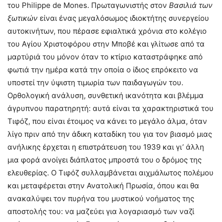
του Philippe de Mones. Πρωταγωνιστής στον
Βασιλιά των
ξωτικών
είναι ένας μεγαλόσωμος ιδιοκτήτης συνεργείου
αυτοκινήτων, που πέρασε εφιαλτικά χρόνια στο κολέγιο
του Αγίου Χριστοφόρου στην Μποβέ και γλίτωσε από τα
μαρτύριά του μόνον όταν το κτίριο καταστράφηκε από
φωτιά την ημέρα κατά την οποία ο ίδιος επρόκειτο να
υποστεί την ύψιστη τιμωρία των παιδαγωγών του.
Ορθολογική ανάλυση, συνθετική ικανότητα και βλέμμα
άγρυπνου παρατηρητή: αυτά είναι τα χαρακτηριστικά του
Τιφόζ, που είναι έτοιμος να κάνει το μεγάλο άλμα, όταν
λίγο πριν από την άδικη καταδίκη του για τον βιασμό μιας
ανήλικης έρχεται η επιστράτευση του 1939 και γι’ άλλη
μια φορά ανοίγει διάπλατος μπροστά του ο δρόμος της
ελευθερίας. Ο Τιφόζ συλλαμβάνεται αιχμάλωτος πολέμου
και μεταφέρεται στην Ανατολική Πρωσία, όπου και θα
ανακαλύψει τον πυρήνα του μυστικού νοήματος της
αποστολής του: να μαζεύει για λογαριασμό των ναζί