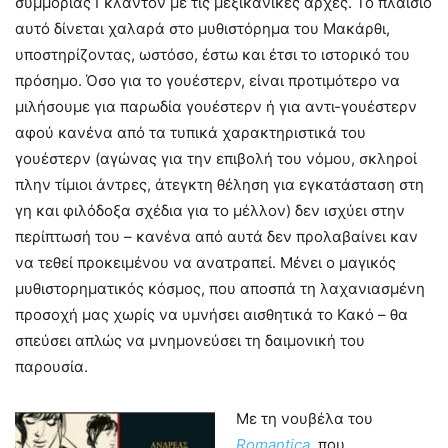
συμμορίας Γκλάντον με τις μεξικανικές αρχές. Το πλαίσιο
αυτό δίνεται χαλαρά στο μυθιστόρημα του Μακάρθι,
υποστηρίζοντας, ωστόσο, έστω και έτσι το ιστορικό του
πρόσημο. Όσο για το γουέστερν, είναι προτιμότερο να
μιλήσουμε για παρωδία γουέστερν ή για αντι-γουέστερν
αφού κανένα από τα τυπικά χαρακτηριστικά του
γουέστερν (αγώνας για την επιβολή του νόμου, σκληροί
πλην τίμιοι άντρες, άτεγκτη θέληση για εγκατάσταση στη
γη και φιλόδοξα σχέδια για το μέλλον) δεν ισχύει στην
περίπτωσή του – κανένα από αυτά δεν προλαβαίνει καν
να τεθεί προκειμένου να ανατραπεί. Μένει ο μαγικός
μυθιστορηματικός κόσμος, που αποσπά τη λαχανιασμένη
προσοχή μας χωρίς να υμνήσει αισθητικά το Κακό – θα
σπεύσει απλώς να μνημονεύσει τη δαιμονική του
παρουσία.
Με τη νουβέλα του
Romantica
, που