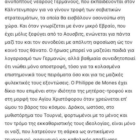
ανύποπτους νεαρούς Γερμανούς, που εκπαιδεύονται στον
Κάλντενμπορν για να γίνουν τροφή των σοβιετικών
στρατευμάτων, τα οποία θα εισβάλουν οσονούπω στη
χώρα. Και όταν γνωρίζεται με έναν μικρό Εβραίο, που
έχει μόλις ξεφύγει από το Αουσβιτς, ενώνεται για πάντα
μαζί του και τον συνοδεύει με απόλυτη αφοσίωση ώς τον
κοινό τους θάνατο. Ο ήρωας μπορεί να μαζεύει παιδιά για
λογαριασμό των Γερμανών, αλλά βαθμιαία συνειδητοποιεί
ότι νιώθει μόνο αποστροφή, τόσο για τα κολασμένα
επιστημονικά τους πειράματα όσο και για τις μαζικές
φυλεκτικές τους εξοντώσεις. Ο Philippe de Mones έχει
δίκιο που επιμένει στην ιδιότητα της μητέρας-τροφού και
στη μορφή του Αγίου Χριστόφορου όταν χρεώνεται επ’
ώμου το βάρος του κόσμου. Δράκοι, ωστόσο, στο
μυθιστόρημα του Τουρνιέ, φορτωμένοι με το μένος και
τον τρόμο της εκκαθαριστικής τους ιδεολογίας, είναι μόνο
οι ναζί, που λατρεύουν τη σάρκα ως αντικείμενο
τεμαχισμού, αφανισμού και καθολικής απαξίωσης.