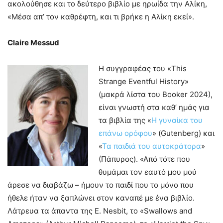
ακολούθησε και το δεύτερο βιβλίο με ηρωίδα την Αλίκη,
«Μέσα απ’ τον καθρέφτη, και τι βρήκε η Αλίκη εκεί».
Claire Messud
Η συγγραφέας του «This
Strange Eventful History»
(μακρά λίστα του Booker 2024),
είναι γνωστή στα καθ’ ημάς για
τα βιβλία της «
Η γυναίκα του
επάνω ορόφου
» (Gutenberg) και
«
Τα παιδιά του αυτοκράτορα
»
(Πάπυρος). «Από τότε που
θυμάμαι τον εαυτό μου μού
άρεσε να διαβάζω – ήμουν το παιδί που το μόνο που
ήθελε ήταν να ξαπλώνει στον καναπέ με ένα βιβλίο.
Λάτρευα τα άπαντα της E. Nesbit, το «Swallows and