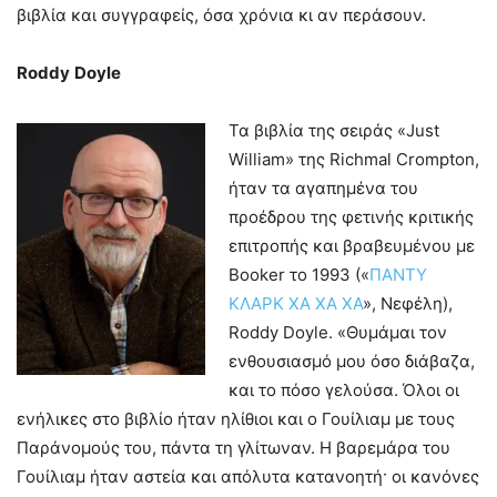
βιβλία και συγγραφείς, όσα χρόνια κι αν περάσουν.
Roddy
Doyle
Τα βιβλία της σειράς «Just
William» της Richmal Crompton,
ήταν τα αγαπημένα του
προέδρου της φετινής κριτικής
επιτροπής και βραβευμένου με
Booker το 1993 («
ΠΑΝΤΥ
ΚΛΑΡΚ ΧΑ ΧΑ ΧΑ
», Νεφέλη),
Roddy Doyle. «Θυμάμαι τον
ενθουσιασμό μου όσο διάβαζα,
και το πόσο γελούσα. Όλοι οι
ενήλικες στο βιβλίο ήταν ηλίθιοι και ο Γουίλιαμ με τους
Παράνομούς του, πάντα τη γλίτωναν. Η βαρεμάρα του
Γουίλιαμ ήταν αστεία και απόλυτα κατανοητή· οι κανόνες