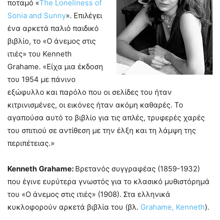
ποταμό «
The Loneliness of
Sonia and Sunny
». Επιλέγει
ένα αρκετά παλιό παιδικό
βιβλίο, το «Ο άνεμος στις
ιτιές» του Kenneth
Grahame. «Είχα μια έκδοση
του 1954 με πάνινο
εξώφυλλο και παρόλο που οι σελίδες του ήταν
κιτρινισμένες, οι εικόνες ήταν ακόμη καθαρές. Το
αγαπούσα αυτό το βιβλίο για τις απλές, τρυφερές χαρές
του σπιτιού σε αντίθεση με την έλξη και τη λάμψη της
περιπέτειας.»
Kenneth
Grahame
:
Βρετανός συγγραφέας (1859-1932)
που έγινε ευρύτερα γνωστός για το κλασικό μυθιστόρημά
του «Ο άνεμος στις ιτιές» (1908). Στα ελληνικά
κυκλοφορούν αρκετά βιβλία του (βλ.
Grahame, Kenneth
).