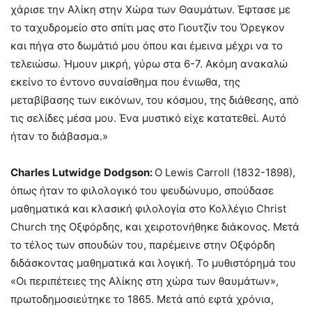
χάρισε την Αλίκη στην Χώρα των Θαυμάτων. Έφτασε με
το ταχυδρομείο στο σπίτι μας στο Γιουτζίν του Όρεγκον
και πήγα στο δωμάτιό μου όπου και έμεινα μέχρι να το
τελειώσω. Ήμουν μικρή, γύρω στα 6-7. Ακόμη ανακαλώ
εκείνο το έντονο συναίσθημα που ένιωθα, της
μεταβίβασης των εικόνων, του κόσμου, της διάθεσης, από
τις σελίδες μέσα μου. Ένα μυστικό είχε κατατεθεί. Αυτό
ήταν το διάβασμα.»
Charles
Lutwidge
Dodgson
:
Ο Lewis Carroll (1832-1898),
όπως ήταν το φιλολογικό του ψευδώνυμο, σπούδασε
μαθηματικά και κλασική φιλολογία στο Κολλέγιο Christ
Church της Οξφόρδης, και χειροτονήθηκε διάκονος. Μετά
το τέλος των σπουδών του, παρέμεινε στην Οξφόρδη
διδάσκοντας μαθηματικά και λογική. Το μυθιστόρημά του
«Οι περιπέτειες της Αλίκης στη χώρα των θαυμάτων»,
πρωτοδημοσιεύτηκε το 1865. Μετά από εφτά χρόνια,