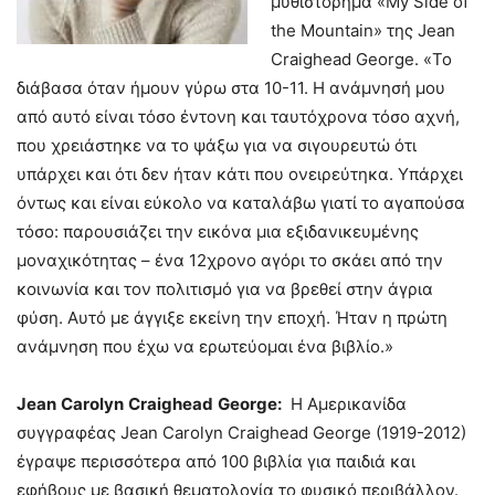
μυθιστόρημα «My Side of
the Mountain» της Jean
Craighead George. «Το
διάβασα όταν ήμουν γύρω στα 10-11. Η ανάμνησή μου
από αυτό είναι τόσο έντονη και ταυτόχρονα τόσο αχνή,
που χρειάστηκε να το ψάξω για να σιγουρευτώ ότι
υπάρχει και ότι δεν ήταν κάτι που ονειρεύτηκα. Υπάρχει
όντως και είναι εύκολο να καταλάβω γιατί το αγαπούσα
τόσο: παρουσιάζει την εικόνα μια εξιδανικευμένης
μοναχικότητας – ένα 12χρονο αγόρι το σκάει από την
κοινωνία και τον πολιτισμό για να βρεθεί στην άγρια
φύση. Αυτό με άγγιξε εκείνη την εποχή. Ήταν η πρώτη
ανάμνηση που έχω να ερωτεύομαι ένα βιβλίο.»
Jean
Carolyn
Craighead
George
:
Η Αμερικανίδα
συγγραφέας Jean Carolyn Craighead George (1919-2012)
έγραψε περισσότερα από 100 βιβλία για παιδιά και
εφήβους με βασική θεματολογία το φυσικό περιβάλλον.