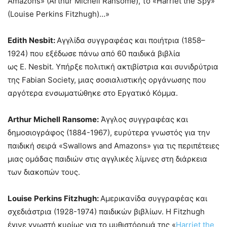
Amazons» (Arthur Michell Ransome), το «Harriet the Spy»
(Louise Perkins Fitzhugh)…»
Edith
Nesbit
:
Αγγλίδα συγγραφέας και ποιήτρια (1858–
1924) που εξέδωσε πάνω από 60 παιδικά βιβλία
ως E. Nesbit. Υπήρξε πολιτική ακτιβίστρια και συνιδρύτρια
της Fabian Society, μιας σοσιαλιστικής οργάνωσης που
αργότερα ενσωματώθηκε στο Εργατικό Κόμμα.
Arthur
Michell
Ransome
:
Άγγλος συγγραφέας και
δημοσιογράφος (1884-1967), ευρύτερα γνωστός για την
παιδική σειρά «Swallows and Amazons» για τις περιπέτειες
μιας ομάδας παιδιών στις αγγλικές λίμνες στη διάρκεια
των διακοπών τους.
Louise
Perkins
Fitzhugh
:
Αμερικανίδα συγγραφέας και
σχεδιάστρια (1928-1974) παιδικών βιβλίων. Η Fitzhugh
έγινε γνωστή κυρίως για το μυθιστόρημά της «
Harriet the