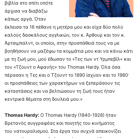
βιβλία στο σπίτι οπότε
άρχισα να διαβάζω
κάπως αργά. Όταν
έκλεισα τα 16 πέθανε η μητέρα μου και είχα δύο πολύ
καλούς δασκάλους αγγλικών, τον κ. Άρθουρ και τον κ.
Άρτσιμπαλντ, οι οποίοι, στην προσπάθειά τους να με
βοηθήσουν να μαζέψω τα κομμάτια μου και να κάνω κάτι
με τη ζωή μου, μού έδωσαν το «Τες των ντ Υρμπεβίλ» και
τον «Τζουντ ο Αφανής» του Thomas Hardy. Όλα όσα
πέρασαν η Τες και ο Τζουντ το 1890 ίσχυαν και το 1980·
οι προσπάθειες των χαρακτήρων να ξεπεράσουν τις
καταστάσεις και να βελτιώσουν τη ζωή τους ήταν
κεντρικά θέματα στη δουλειά μου.»
Thomas
Hardy
:
O Thomas Hardy (1840-1928) ήταν
Βρετανός συγγραφέας και ποιητής του κινήματος
του νατουραλισμού. Στα έργα του συχνά απεικονίζει