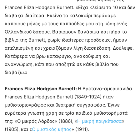
Frances Eliza Hodgson Burnett. «Είχα κλείσει τα 10 και δεν
διάβαζα ιδιαίτερα. Εκείνο το καλοκαίρι περάσαμε
κάποιους μήνες με τους παππούδες μου στη μέση ενός
Ολλανδικού δάσους. Βαριόμουν θανάσιμα και πήρα το
βιβλίο της Burnett, χωρίς ιδιαίτερες προσδοκίες, ήμουν
απελπισμένη και χρειαζόμουν λίγη διασκέδαση. Δούλεψε.
Κατάφερα να βρω καταφύγιο, ανακούφιση και
αναγνώριση, κάτι που αποζητώ σε κάθε βιβλίο που
διαβάζω.»
Frances
Eliza
Hodgson
Burnett
:
Η Βρετανο-αμερικανίδα
Frances Eliza Hodgson Burnett (1849-1924) ήταν
μυθιστοριογράφος και θεατρική συγγραφέας. Έγινε
ευρύτερα γνωστή χάρη σε τρία παιδικά μυθιστορήματά
της: «Ο μικρός Λόρδος» (1886), «
Η μικρή πριγκίπισσα
»
(1905), και «
Ο μυστικός κήπος
» (1911).