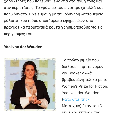
χαρακτήρες που παλεύουν ενάντια στα πάθη τους και
στις περιστάσεις. Το γράψιμό του είναι τραχύ αλλά και
πολύ δυνατό. Είχε εμμονή με την οδυνηρή λεπτομέρεια,
μάλιστα, κρατούσε αποκόμματα εφημερίδων από
πραγματικά περιστατικά και τα χρησιμοποιούσε για τις
περιγραφές του.
Yael van der Wouden
Το πρώτο βιβλίο που
διάβασε η προτεινόμενη
για Booker αλλά
βραβευμένη τελικά με το
Women’s Prize for Fiction,
Yael van der Wouden
(
«Στο σπίτι της»
,
Μεταίχμιο) ήταν το «Ο
μυστικός κήπος», της