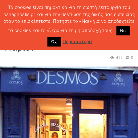
Τα cookies είναι σημαντικά για τη σωστή λειτουργία του
oanagnostis.gr και για την βελτίωση της δικής σας εμπειρίας
όταν το επισκέπτεστε. Πατήστε το «Ναι» για να αποδεχτείτε
ΑΡΧΙΚΗ
ΑΝΤΑΠΟΚΡΙΣΕΙΣ
Τριάντα χρόνια “Δεσμός” στο Παρίσι
τα cookies και το «Όχι» για τη μη αποδοχή τους.
Ναι
Τριάντα χρόνια “Δεσμός” στο
Περισσότερα
Όχι
Παρίσι
425
0