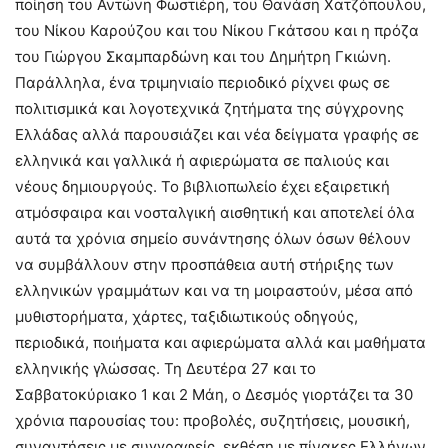
ποίηση του Αντώνη Φωστιέρη, του Θανάση Χατζόπουλου,
του Νίκου Καρούζου και του Νίκου Γκάτσου και η πρόζα
του Γιώργου Σκαμπαρδώνη και του Δημήτρη Γκιώνη.
Παράλληλα, ένα τριμηνιαίο περιοδικό ρίχνει φως σε
πολιτισμικά και λογοτεχνικά ζητήματα της σύγχρονης
Ελλάδας αλλά παρουσιάζει και νέα δείγματα γραφής σε
ελληνικά και γαλλικά ή αφιερώματα σε παλιούς και
νέους δημιουργούς. Το βιβλιοπωλείο έχει εξαιρετική
ατμόσφαιρα και νοσταλγική αισθητική και αποτελεί όλα
αυτά τα χρόνια σημείο συνάντησης όλων όσων θέλουν
να συμβάλλουν στην προσπάθεια αυτή στήριξης των
ελληνικών γραμμάτων και να τη μοιραστούν, μέσα από
μυθιστορήματα, χάρτες, ταξιδιωτικούς οδηγούς,
περιοδικά, ποιήματα και αφιερώματα αλλά και μαθήματα
ελληνικής γλώσσας. Τη Δευτέρα 27 και το
Σαββατοκύριακο 1 και 2 Μάη, ο Δεσμός γιορτάζει τα 30
χρόνια παρουσίας του: προβολές, συζητήσεις, μουσική,
συναντήσεις με συγγραφείς, εκθέση με πίνακες Ελλήνων