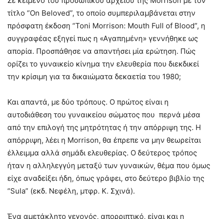
Σε κείμενο του προσωπικού αρχείου της Morrison με τον
τίτλο “On Beloved”, το οποίο συμπεριλαμβάνεται στην
πρόσφατη έκδοση “Toni Morrison: Mouth Full of Blood”, η
συγγραφέας εξηγεί πως η «Αγαπημένη» γεννήθηκε ως
απορία. Προσπάθησε να απαντήσει μία ερώτηση. Πώς
ορίζει το γυναικείο κίνημα την ελευθερία που διεκδικεί
την κρίσιμη για τα δικαιώματα δεκαετία του 1980;
Και απαντά, με δύο τρόπους. Ο πρώτος είναι η
αυτοδιάθεση του γυναικείου σώματος που περνά μέσα
από την επιλογή της μητρότητας ή την απόρριψη της. Η
απόρριψη, λέει η Morrison, θα έπρεπε να μην θεωρείται
έλλειμμα αλλά σημάδι ελευθερίας. Ο δεύτερος τρόπος
ήταν η αλληλεγγύη μεταξύ των γυναικών, θέμα που όμως
είχε αναδείξει ήδη, όπως γράφει, στο δεύτερο βιβλίο της
“Sula” (εκδ. Νεφέλη, μτφρ. Κ. Σχινά).
Ένα αμετάκλητο γεγονός, απορριπτικό, είναι και η