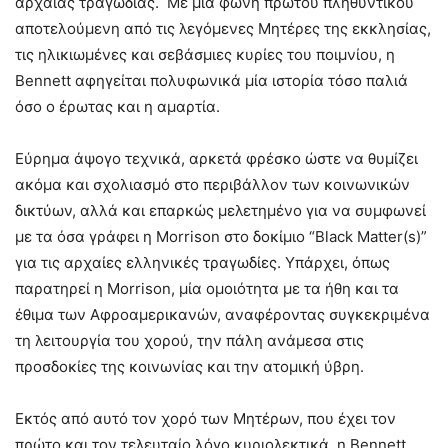
αρχαίας τραγωδίας. Με μία φωνή πρώτου πληθυντικού
αποτελούμενη από τις λεγόμενες Μητέρες της εκκλησίας,
τις ηλικιωμένες και σεβάσμιες κυρίες του ποιμνίου, η
Bennett αφηγείται πολυφωνικά μία ιστορία τόσο παλιά
όσο ο έρωτας και η αμαρτία.
Εύρημα άψογο τεχνικά, αρκετά φρέσκο ώστε να θυμίζει
ακόμα και σχολιασμό στο περιβάλλον των κοινωνικών
δικτύων, αλλά και επαρκώς μελετημένο για να συμφωνεί
με τα όσα γράφει η Morrison στο δοκίμιο “Black Matter(s)”
για τις αρχαίες ελληνικές τραγωδίες. Υπάρχει, όπως
παρατηρεί η Morrison, μία ομοιότητα με τα ήθη και τα
έθιμα των Αφροαμερικανών, αναφέροντας συγκεκριμένα
τη λειτουργία του χορού, την πάλη ανάμεσα στις
προσδοκίες της κοινωνίας και την ατομική ύβρη.
Εκτός από αυτό τον χορό των Μητέρων, που έχει τον
πρώτο και τον τελευταίο λόγο κυριολεκτικά, η Bennett