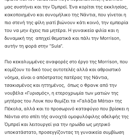
μας συστήνει και την Όμπρεϊ. Ένα κορίτσι της εκκλησίας,
κακοποιημένο και συνομήλικο της Νάντια, που γίνεται η
πιο στενή της φίλη γιατί βιώνουν κάτι κοινό, την εμπειρία
του να μην έχεις πια μητέρα. Η γυναικεία φιλία και η
δυναμική της απηχεί θεματικά και πάλι την Morrison,
αυτήν τη φορά στην “Sula”.
Πιο κεκαλυμμένες αναφορές στο έργο της Morrison, που
κομίζουν το δικό τους αυτοτελές αλλά και αθροιστικό
νόημα, είναι ο απόστρατος πατέρας της Νάντια,
τσακισμένος και ηττημένος, όπως ο Φρανκ από την
νουβέλα «Γυρισμός», η ετεροχρωμία των ματιών της
μητέρας του Λουκ που θυμίζει τα «Γαλάζια Μάτια» της
Πέκολα, αλλά και το προσωρινό καταφύγιο που βρίσκει η
Νάντια στο σπίτι τής ανοιχτά ομοφυλόφιλης αδελφής της
Όμπρεϊ και λειτουργεί για την ηρωίδα ως μητρικό
υποκατάστατο, προσεγγίζοντας τη γυναικεία συμβίωση