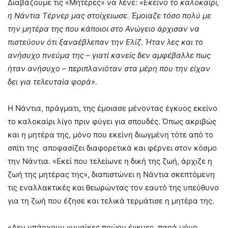
Διαβάζουμε τις «Μητέρες» να λένε:
«Εκείνο το καλοκαίρι,
η Νάντια Τέρνερ μας στοίχειωσε. Έμοιαζε τόσο πολύ με
την μητέρα της που κάποιοι στο Ανώγειο άρχισαν να
πιστεύουν ότι ξαναέβλεπαν την Ελίζ. Ήταν λες και το
ανήσυχο πνεύμα της – γιατί κανείς δεν αμφέβαλλε πως
ήταν ανήσυχο – περιπλανιόταν στα μέρη που την είχαν
δει για τελευταία φορά».
Η Νάντια, πράγματι, της έμοιασε μένοντας έγκυος εκείνο
το καλοκαίρι λίγο πριν φύγει για σπουδές. Όπως ακριβώς
και η μητέρα της, μόνο που εκείνη διωγμένη τότε από το
σπίτι της αποφασίζει διαφορετικά και φέρνει στον κόσμο
την Νάντια. «Εκεί που τελείωνε η δική της ζωή, άρχιζε η
ζωή της μητέρας της», διαπιστώνει η Νάντια σκεπτόμενη
τις εναλλακτικές και θεωρώντας τον εαυτό της υπεύθυνο
για τη ζωή που έζησε και τελικά τερμάτισε η μητέρα της.
«Δεν υπάρχουν γυναίκες πρώην έγκυες, παρά μόνο