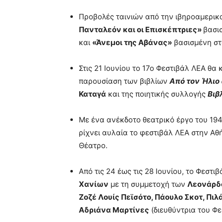
Προβολές ταινιών από την ιβηροαμερι
Πανταλεόν και οι Επισκέπτριες»
βασι
και
«Άνεμοι της Αβάνας»
βασισμένη στ
Στις 21 Ιουνίου το 17ο Φεστιβάλ ΛΕΑ θα
παρουσίαση των βιβλίων
Από τον Ήλιο
Καταγά
και της ποιητικής συλλογής
Βιβ
Με ένα ανέκδοτο θεατρικό έργο του 194
ρίχνει αυλαία το φεστιβάλ ΛΕΑ στην Αθ
Θέατρο.
Από τις 24 έως τις 28 Ιουνίου, το Φεστ
Χανίων
με τη συμμετοχή των
Λεονάρδ
Ζοζέ Λουίς Πεϊσότο
,
Πάουλο Σκοτ
,
Πιλ
Αδριάνα Μαρτίνες
(διευθύντρια του Φε