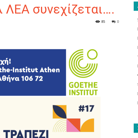
 ΛΕΑ συνεχίζεται….
85
0
ΑΝΑΓΝΩΣΤΗΣ
ΓΙΑ
ΤΟ