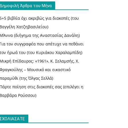
Δημοφιλή Άρθρα του Μήνα
5+5 βιβλία όχι ακριβώς για διακοπές (του
Βαγγέλη Χατζηβασιλείου)
ΜΆννα (διήγημα της Αναστασίας Δανάλη)
Για τον συγγραφέα που απέτυχε να πεθάνει
τον ήρωά του (του Κυριάκου Χαραλαμπίδη)
Μικρή Επίδαυρος: «1961», Κ. Σελαμσής, Χ.
Φραγκούλης – Μουσικό και εικαστικό
παραμύθι (της Όλγας Σελλά)
Πάρτε ποίηση στις διακοπές σας (επιλέγει η
Βαρβάρα Ρούσσου)
ΣΧΟΛΙΑΣΑΤΕ