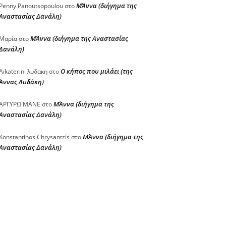
ΜΆννα (διήγημα της
Penny Panoutsopoulou
στο
Αναστασίας Δανάλη)
ΜΆννα (διήγημα της Αναστασίας
Μαρία
στο
Δανάλη)
Ο κήπος που μιλάει (της
Aikaterini λυδακη
στο
Άννας Λυδάκη)
ΜΆννα (διήγημα της
ΑΡΓΥΡΩ ΜΑΝΕ
στο
Αναστασίας Δανάλη)
ΜΆννα (διήγημα της
Konstantinos Chrysantzis
στο
Αναστασίας Δανάλη)