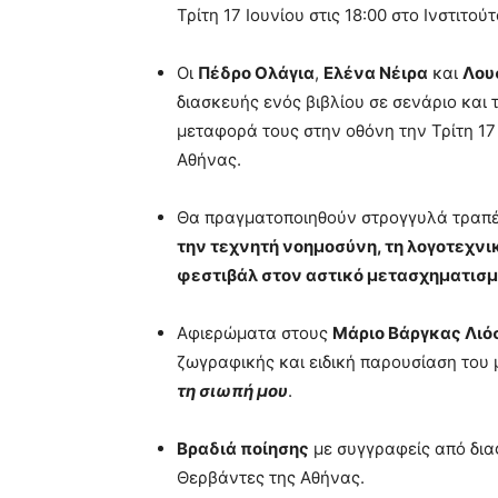
Τρίτη 17 Ιουνίου στις 18:00 στο Ινστιτο
Οι
Πέδρο Ολάγια
,
Ελένα Νέιρα
και
Λου
διασκευής ενός βιβλίου σε σενάριο και
μεταφορά τους στην οθόνη την Τρίτη 17 Ι
Αθήνας.
Θα πραγματοποιηθούν στρογγυλά τραπέ
την τεχνητή νοημοσύνη
,
τη λογοτεχνι
φεστιβάλ στον αστικό μετασχηματισ
Αφιερώματα στους
Μάριο Βάργκας Λιό
ζωγραφικής και ειδική παρουσίαση του
τη σιωπή μου
.
Βραδιά ποίησης
με συγγραφείς από διαφ
Θερβάντες της Αθήνας.