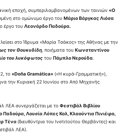
κανική εποχή, συμπεριλαμβανομένων των ταινιών
«Ο
σμένη στο ομώνυμο έργο του
Μάριο Βάργκας Λιόσα
ο έργο του
Λεονάρδο Παδούρα
.
 κλείσει στο Ίδρυμα «Μαρία Τσάκος» της Αθήνας με την
 ως τον Θουκυδίδη
, ποιήματα του
Κωνσταντίνου
λίο του λυκόφωτος
του
Πάμπλο Νερούδα
.
2, το
«
Do
ñ
a Gram
á
tica
»
(«Η κυρά-Γραμματική»),
ήνα την Κυριακή 22 Ιουνίου στο Από Μηχανής
ιβάλ ΛΕΑ συνεργάζεται με το
Φεστιβάλ
Βιβλίου
ο Παδούρα
,
Λουσία Λόπες Κολ
,
Κλαούντια Πινιέιρο
,
άρ Τένα
(διευθύντρια του Ινστιτούτου Θερβάντες) και
στιβάλ ΛΕΑ).