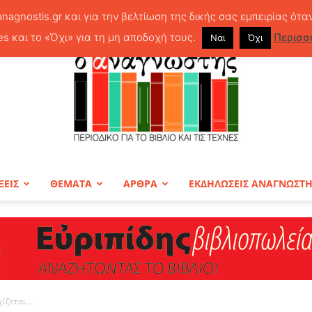
anagnostis.gr και για την βελτίωση της δικής σας εμπειρίας ότα
es και το «Όχι» για τη μη αποδοχή τους.
Περισσ
Ναι
Όχι
ΞΕΙΣ
ΘΕΜΑΤΑ
ΑΡΘΡΑ
ΕΚΔΗΛΩΣΕΙΣ ΑΝΑΓΝΩΣΤ
ΠΕΡΙΟΔΙΚΟ
χίζεται….
Ο