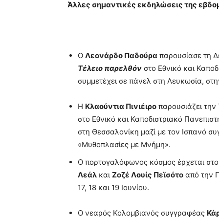
Άλλες σημαντικές εκδηλώσεις της εβδ
Ο
Λεονάρδο Παδούρα
παρουσίασε τη Δε
Τέλειο παρελθόν
στο Εθνικό και Καποδ
συμμετέχει σε πάνελ στη Λευκωσία, στην
Η
Κλαούντια Πινιέιρο
παρουσιάζει την Τ
στο Εθνικό και Καποδιστριακό Πανεπιστή
στη Θεσσαλονίκη μαζί με τον Ισπανό 
«Μυθοπλασίες με Μνήμη».
Ο πορτογαλόφωνος κόσμος έρχεται στο
Λεάλ
και
Ζοζέ Λουίς Πεϊσότο
από την 
17, 18 και 19 Ιουνίου.
Ο νεαρός Κολομβιανός συγγραφέας
Κά