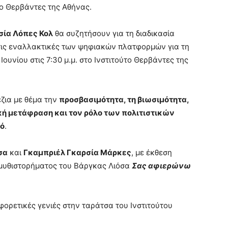
ύτο Θερβάντες της Αθήνας.
σία Λόπες Κολ
θα συζητήσουν για τη διαδικασία
 τις εναλλακτικές των ψηφιακών πλατφορμών για τη
ουνίου στις 7:30 μ.μ. στο Ινστιτούτο Θερβάντες της
ζια με θέμα την
προσβασιμότητα
,
τη βιωσιμότητα
,
κή μετάφραση και τον ρόλο των πολιτιστικών
μό
.
σα
και
Γκαμπριέλ Γκαρσία Μάρκες
, με έκθεση
 μυθιστορήματος του Βάργκας Λιόσα
Σας αφιερώνω
ορετικές γενιές στην ταράτσα του Ινστιτούτου