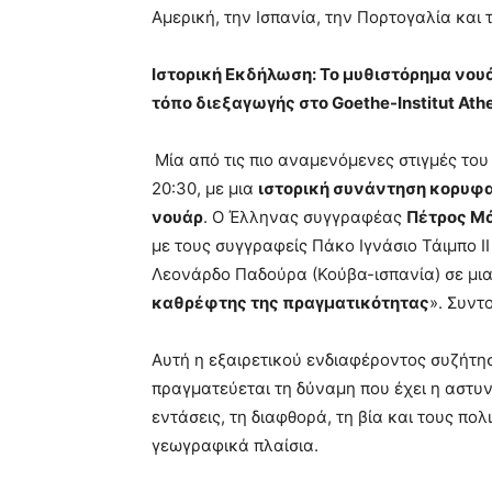
Αμερική, την Ισπανία, την Πορτογαλία και 
Ιστορική Εκδήλωση
:
Το μυθιστόρημα νου
τόπο διεξαγωγής στο Goethe-Institut At
Μία από τις πιο αναμενόμενες στιγμές του
20:30, με μια
ιστορική συνάντηση κορυφ
νουάρ
. Ο Έλληνας συγγραφέας
Πέτρος Μ
με τους συγγραφείς Πάκο Ιγνάσιο Τάιμπο ΙΙ 
Λεονάρδο Παδούρα (Κούβα-ισπανία) σε μια 
καθρέφτης της πραγματικότητας
». Συντ
Αυτή η εξαιρετικού ενδιαφέροντος συζήτησ
πραγματεύεται τη δύναμη που έχει η αστυν
εντάσεις, τη διαφθορά, τη βία και τους πο
γεωγραφικά πλαίσια.