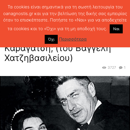
Τα cookies είναι σημαντικά για τη σωστή λειτουργία του
oanagnostis.gr και για την βελτίωση της δικής σας εμπειρίας
όταν το επισκέπτεστε. Πατήστε το «Ναι» για να αποδεχτείτε
ΑΡΧΙΚΗ
ΕΛΛ.ΛΟΓΟΤΕΧΝΙΑ ΣΗΜΕΡΑ
Τι ακριβώς θέλουμε από τον
Καραγάτση; (του Βαγγέλη Χατζηβασιλείου)
τα cookies και το «Όχι» για τη μη αποδοχή τους.
Ναι
Τι ακριβώς θέλουμε από τον
Περισσότερα
Όχι
Καραγάτση; (του Βαγγέλη
Χατζηβασιλείου)
3727
1