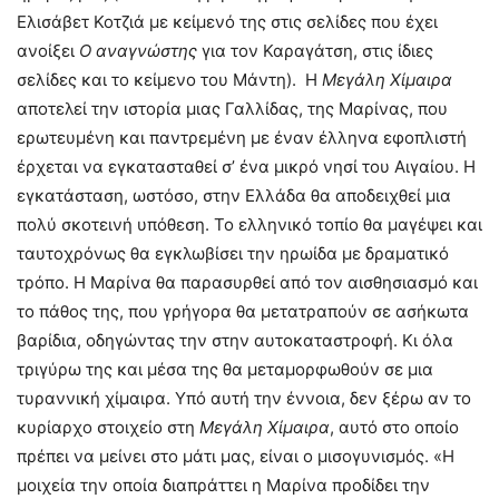
Ελισάβετ Κοτζιά με κείμενό της στις σελίδες που έχει
ανοίξει
Ο αναγνώστης
για τον Καραγάτση, στις ίδιες
σελίδες και το κείμενο του Μάντη). Η
Μεγάλη Χίμαιρα
αποτελεί την ιστορία μιας Γαλλίδας, της Μαρίνας, που
ερωτευμένη και παντρεμένη με έναν έλληνα εφοπλιστή
έρχεται να εγκατασταθεί σ’ ένα μικρό νησί του Αιγαίου. Η
εγκατάσταση, ωστόσο, στην Ελλάδα θα αποδειχθεί μια
πολύ σκοτεινή υπόθεση. Το ελληνικό τοπίο θα μαγέψει και
ταυτοχρόνως θα εγκλωβίσει την ηρωίδα με δραματικό
τρόπο. Η Μαρίνα θα παρασυρθεί από τον αισθησιασμό και
το πάθος της, που γρήγορα θα μετατραπούν σε ασήκωτα
βαρίδια, οδηγώντας την στην αυτοκαταστροφή. Κι όλα
τριγύρω της και μέσα της θα μεταμορφωθούν σε μια
τυραννική χίμαιρα. Υπό αυτή την έννοια, δεν ξέρω αν το
κυρίαρχο στοιχείο στη
Μεγάλη Χίμαιρα
, αυτό στο οποίο
πρέπει να μείνει στο μάτι μας, είναι ο μισογυνισμός. «Η
μοιχεία την οποία διαπράττει η Μαρίνα προδίδει την