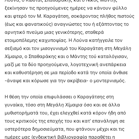
ξεκίνησαν τις προηγούμενες ημέρες να κάνουν φύλλο
και φτερό τον Μ. Καραγάτση, σοκάροντας πλήθος πιστούς
(έως και φανατικούς) αναγνώστες του ή εξάπτοντας το
αρνητικό πνεύμα μιας γενικότερης, σταθερά
ετοιμοπόλεμης καχυποψίας. Η Λούνα κατήγγειλε τον
σεξισμό και τον μισογυνισμό του Καραγάτση στη
Μεγάλη
Χίμαιρα
, ο Σπαθαράκης και ο Μάντης τού καταλόγισαν,
μαζί με τα δύο προηγούμενα, λογοτεχνική ανεπάρκεια
και καθυστέρηση σε μια περίοδο κατά την οποία άνθισε
-άναψε και κόρωσε για την ακρίβεια- ο μοντερνισμός.
Η θέση την οποία επιφυλάσσει ο Καραγάτσης στη
γυναίκα, τόσο στη
Μεγάλη Χίμαιρα
όσο και σε άλλα
μυθιστορήματά του, έχει ελεγχθεί κατά κόρον ήδη από
τους κριτικούς της εποχής του και κατ’ επανάληψη σε
υστερότερα δημοσιεύματα, που φτάνουν μέχρι και τις
ημέρες μας (ενδεικτική βιβλιογραφία παραθέτει η