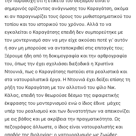
την παραδοχή ότι η ετικέτα του σεξισμού είναι ο
σημερινός ορίζοντας ανάγνωσης του Καραγάτση, ακόμα
κι αν παραγνωρίζει τους όρους του μυθιστορηματικού του
τοπίου και του ιστορικού του χρόνου. Αλλά το να
εγκαλείται ο Καραγάτσης επειδή δεν συμπορεύτηκε με
τον μοντερνισμό σαν να μην είχε ακούσει ποτέ γι’ αυτόν
ή σαν μη μπορούσε να ανταποκριθεί στις επιταγές του;
Ξέρουμε ήδη από τη δοκιμογραφία και την αρθρογραφία
του, όπως την έχει σχολιάσει διεξοδικά η Χριστίνα
Ντουνιά, πως ο Καραγάτσης πιστεύει στα ρεαλιστικά και
στα νατουραλιστικά έργα. Η Ντουνιά έχει δείξει επίσης τη
ρήξη του Καραγάτση με τον αλλοτινό του φίλο Νικ.
Κάλας, επειδή τον θεωρούσε δέσμιο της αφαιρετικής
έκφρασης του μοντερνισμού ενώ ο ίδιος έδινε μάχες
υπέρ του ρεαλισμού και των δυνατοτήτων να απεικονίζει
με εις βάθος και με ακρίβεια την πραγματικότητα. Ως
πεζογράφος άλλωστε, ο ίδιος είναι νατουραλιστής και
οπαδός της βιολογίας: ο νατουραλισμός ως ζωώδες,