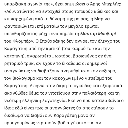
υπαρξιακή αγωνία της», έχει σημειώσει ο Άρης Μπερλής:
«Αδυνατώντας να ενταχθεί στους τοπικούς κώδικες και
κυριαρχημένη από τη δύναμη της μοίρας, η Μαρίνα
φαντασιώνεται επί ματαίω τον μεγάλο έρωτα,
υπενθυμίζοντας μέχρι ένα σημείο τη
Μαντάμ Μποβαρί
του Φλομπέρ». Ο Σπαθαράκης δεν αγνοεί τον έλεγχο του
Καραγάτση από την κριτική (του καιρού του και την
κατοπινή), αναρωτιέται, ωστόσο, βασισμένος σε ένα
ρητορικό τρυκ, αν έχουν το δικαίωμα οι σημερινοί
αναγνώστες να διαβάζουν ανερυθρίαστα τον σεξισμό,
τον βιολογισμό και τον κακοχωνεμένο νιτσεϊσμό του
Καραγάτση. Αφήνω στην άκρη το ογκώδες και εξαιρετικά
ακανθώδες θέμα του νιτσεϊσμού στην παλαιότερη και τη
νεότερη ελληνική λογοτεχνία. Εκείνο που καταλαβαίνω ο
ίδιος εδώ είναι πως οι αναγνώστες θα αποκτήσουν το
δικαίωμα να διαβάζουν Καραγάτση μόνο αν
προηγουμένως ντραπούν βαθιά γι’ αυτό – κι αν