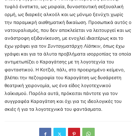
τυφλό ένστικτο, ως μοιραία, δυναστευτική σεξουαλική
ορμή, ως διαρκές αλκοόλ και ως μόνιμο ξενύχτι χωρίς
την παραμικρή αισθηματική δικαίωση. Προσωπικά αυτός ο
νατουραλισμός, που δεν αποκλείεται να λειτουργεί και ως
ανάστροφη εξιδανίκευση, με ενοχλεί ιδιαιτέρως και το
έχω γράψει για τον
Συνταγματάρχη Λίάπκιν
, όπως έχω
γράψει και για τα άλυτα προβλήματα ισορροπίας τα οποία
αντιμετωπίζει ο Καραγάτσης με τη λογοτεχνία του
φανταστικού. Η Κοτζιά, πάλι, στο προειρημένο κείμενο,
βλέπει την πεζογραφία του Καραγάτση ως δυσάρεστη
θεατρική χειρονομία, ως ένα είδος λογοτεχνικού
λαϊκισμού. Παρόλα αυτά, πρόκειται πάντοτε για τον
συγγραφέα Καραγάτση και όχι για τις ιδεολογικές του
σκιές ή για τα λογοτεχνικά του φαντάσματα.