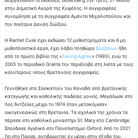
διοργάνωσαν οι εκδόσεις Gutenberg την Τρίτη, 27 Μαΐου
στην Δημοτική Αγορά της Κυψέλης. Η συγγραφέας
συνομίλησε με τη συγγραφέα Αμάντα Μιχαλοπούλου και
την ποιήτρια Δανάη Σιώζιου.
Η Rachel Cusk έχει εκδώσει 12 μυθιστορήματα και 6 μη
μυθοπλαστικά έργα, έχει λάβει πληθώρα
βραβείων
ήδη
από το πρώτο βιβλίο της «
Saving Agnes
» (1993), ενώ το
2003 το περιοδικό Granta την περιέλαβε στη λίστα με τους
καλύτερους νέους Βρετανούς συγγραφείς.
Γεννήθηκε στο Σασκατούν του Καναδά από βρετανικής
καταγωγής και καθολικής παιδείας γονείς. Μεγάλωσε στο
Λος Άντζελες μέχρι το 1974 όταν μετακόμισαν
οικογενειακώς στη Βρετανία. Τα σχολικά της χρόνια τα
πέρασε στο καθολικό μοναστήρι St. Mary στο Cambridge.
Σπούδασε Αγγλικά στο Πανεπιστήμιο Oxford. Από το 2021
ζει στο Παρίσι, αντιδρώντας εν μέρει στην έξοδο του