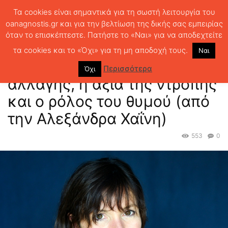
Τα cookies είναι σημαντικά για τη σωστή λειτουργία του
oanagnostis.gr και για την βελτίωση της δικής σας εμπειρίας
όταν το επισκέπτεστε. Πατήστε το «Ναι» για να αποδεχτείτε
ΑΡΧΙΚΗ
ΒΙΒΛΙΑ
ΒΙΒΛΙΟΦΙΛΙΑ
Rachel Cusk: το σοκ της αλλαγής, η
αξία της ντροπής και ο...
τα cookies και το «Όχι» για τη μη αποδοχή τους.
Ναι
Rachel Cusk: το σοκ της
Περισσότερα
Όχι
αλλαγής, η αξία της ντροπής
και ο ρόλος του θυμού (από
την Αλεξάνδρα Χαΐνη)
553
0