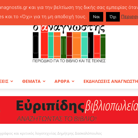
anagnostis.gr και για την βελτίωση της δικής σας εμπειρίας ότα
es και το «Όχι» για τη μη αποδοχή τους.
Περισσ
Ναι
Όχι
ΞΕΙΣ
ΘΕΜΑΤΑ
ΑΡΘΡΑ
ΕΚΔΗΛΩΣΕΙΣ ΑΝΑΓΝΩΣΤ
ΠΕΡΙΟΔΙΚΟ
ογράφος και κριτικός λογοτεχνίας Δημήτρης Δασκαλόπουλος
Ο