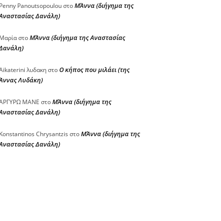
ΜΆννα (διήγημα της
Penny Panoutsopoulou
στο
Αναστασίας Δανάλη)
ΜΆννα (διήγημα της Αναστασίας
Μαρία
στο
Δανάλη)
Ο κήπος που μιλάει (της
Aikaterini λυδακη
στο
Άννας Λυδάκη)
ΜΆννα (διήγημα της
ΑΡΓΥΡΩ ΜΑΝΕ
στο
Αναστασίας Δανάλη)
ΜΆννα (διήγημα της
Konstantinos Chrysantzis
στο
Αναστασίας Δανάλη)