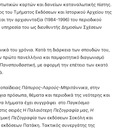
πιστωτικών καρτών και δανείων καταναλωτικής πίστης.
ος του Τμήματος Εκδόσεων και Ιστορικού Αρχείου της
και την αρχισυνταξία (1984-1996) του περιοδικού
ν υπηρεσία του ως διευθυντής Δημοσίων Σχέσεων
ικά του χρόνια. Κατά τη διάρκεια των σπουδών του,
ον πρώτο πανελλήνιο και παμφοιτητικό διαγωνισμό
Πανσπουδαστική
, με αφορμή την επέτειο των εκατό
ά.
λοπαίδειας
Πάπυρος-Λαρούς-Μπριτάννικα
, στην
 για πρόσωπα, θέματα και περιοδικά της νεότερης και
γα λήμματα έχει συγγράψει στο
Παγκόσμιο
στις σειρές
Η Παλαιότερη Πεζογραφία μας
,
Η
εμική Πεζογραφία
των εκδόσεων Σοκόλη και
 εκδόσεων Πατάκη. Τακτικός συνεργάτης της