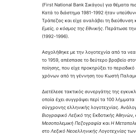
(First National Bank Σικάγου) για θέματα 
Κατά το διάστημα 1981-1992 ήταν υπεύθυν
Τράπεζας και είχε αναλάβει τη διεύθυνση 
Εμείς, ο κόσμος της Εθνικής
. Περάτωσε τη
(1992-1996).
Ασχολήθηκε με την λογοτεχνία από τα νεαν
το 1959, απέσπασε το δεύτερο βραβείο στ
ποίησης, που είχε προκηρύξει το περιοδικό
χρόνων από τη γέννηση του Κωστή Παλαμ
Διετέλεσε τακτικός συνεργάτης της εγκυκ
οποία έχει συγγράψει περί τα 100 λήμματα
σύγχρονης ελληνικής λογοτεχνίας. Ανάλο
Βιογραφικό Λεξικό
της Εκδοτικής Αθηνών, 
Μεσοπολεμική Πεζογραφία
και
Η Μεταπολ
στο
Λεξικό Νεοελληνικής Λογοτεχνίας
των