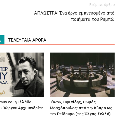
Επόμενο άρθρο
ΑΠΛΩΣΤΡΑ| Ένα έργο εμπνευσμένο από
ποιήματα του Ρεμπώ
Α
ΤΕΛΕΥΤΑΙΑ ΑΡΘΡΑ
amus και η Ελλάδα-
«Ίων», Ευριπίδης, Θωμάς
υ Γιώργου Αρχιμανδρίτη
Μοσχόπουλος: από την Κύπρο ως
την Επίδαυρο (της Όλγας Σελλά)