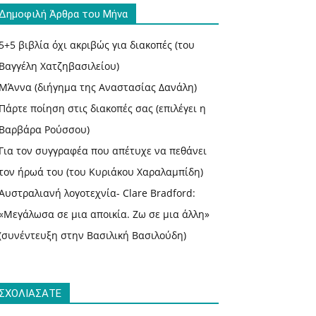
Δημοφιλή Άρθρα του Μήνα
5+5 βιβλία όχι ακριβώς για διακοπές (του
Βαγγέλη Χατζηβασιλείου)
ΜΆννα (διήγημα της Αναστασίας Δανάλη)
Πάρτε ποίηση στις διακοπές σας (επιλέγει η
Βαρβάρα Ρούσσου)
Για τον συγγραφέα που απέτυχε να πεθάνει
τον ήρωά του (του Κυριάκου Χαραλαμπίδη)
Αυστραλιανή λογοτεχνία- Clare Bradford:
«Μεγάλωσα σε μια αποικία. Ζω σε μια άλλη»
(συνέντευξη στην Βασιλική Βασιλούδη)
ΣΧΟΛΙΑΣΑΤΕ