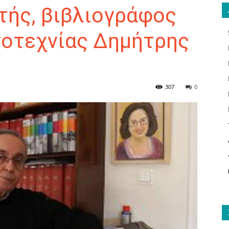
τής, βιβλιογράφος
γοτεχνίας Δημήτρης
ΑΝΑΓΝΩΣΤΗΣ
307
0
ΓΙΑ
ΤΟ