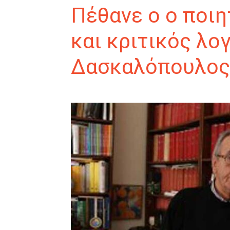
Πέθανε ο ο ποιη
και κριτικός λο
Δασκαλόπουλος