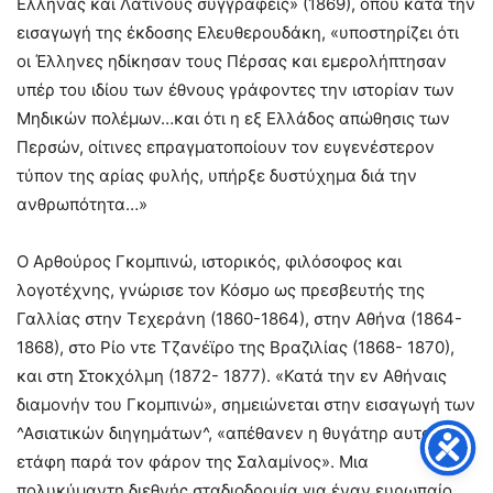
Ελληνας και Λατίνους συγγραφείς» (1869), όπου κατά την
εισαγωγή της έκδοσης Ελευθερουδάκη, «υποστηρίζει ότι
οι Έλληνες ηδίκησαν τους Πέρσας και εμερολήπτησαν
υπέρ του ιδίου των έθνους γράφοντες την ιστορίαν των
Μηδικών πολέμων…και ότι η εξ Ελλάδος απώθησις των
Περσών, οίτινες επραγματοποίουν τον ευγενέστερον
τύπον της αρίας φυλής, υπήρξε δυστύχημα διά την
ανθρωπότητα…»
Ο Αρθούρος Γκομπινώ, ιστορικός, φιλόσοφος και
λογοτέχνης, γνώρισε τον Κόσμο ως πρεσβευτής της
Γαλλίας στην Τεχεράνη (1860-1864), στην Αθήνα (1864-
1868), στο Ρίο ντε Τζανέϊρο της Βραζιλίας (1868- 1870),
και στη Στοκχόλμη (1872- 1877). «Κατά την εν Αθήναις
διαμονήν του Γκομπινώ», σημειώνεται στην εισαγωγή των
^Ασιατικών διηγημάτων^, «απέθανεν η θυγάτηρ αυτού και
ετάφη παρά τον φάρον της Σαλαμίνος». Μια
πολυκύμαντη διεθνής σταδιοδρομία για έναν ευρωπαίο