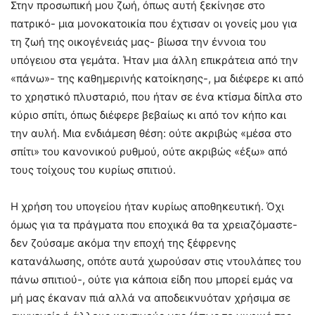
Στην προσωπική μου ζωή, όπως αυτή ξεκίνησε στο
πατρικό- μια μονοκατοικία που έχτισαν οι γονείς μου για
τη ζωή της οικογένειάς μας- βίωσα την έννοια του
υπόγειου στα γεμάτα. Ήταν μια άλλη επικράτεια από την
«πάνω»- της καθημερινής κατοίκησης-, μα διέφερε κι από
το χρηστικό πλυσταριό, που ήταν σε ένα κτίσμα δίπλα στο
κύριο σπίτι, όπως διέφερε βεβαίως κι από τον κήπο και
την αυλή. Μια ενδιάμεση θέση: ούτε ακριβώς «μέσα στο
σπίτι» του κανονικού ρυθμού, ούτε ακριβώς «έξω» από
τους τοίχους του κυρίως σπιτιού.
Η χρήση του υπογείου ήταν κυρίως αποθηκευτική. Όχι
όμως για τα πράγματα που εποχικά θα τα χρειαζόμαστε-
δεν ζούσαμε ακόμα την εποχή της ξέφρενης
κατανάλωσης, οπότε αυτά χωρούσαν στις ντουλάπες του
πάνω σπιτιού-, ούτε για κάποια είδη που μπορεί εμάς να
μή μας έκαναν πιά αλλά να αποδεικνυόταν χρήσιμα σε