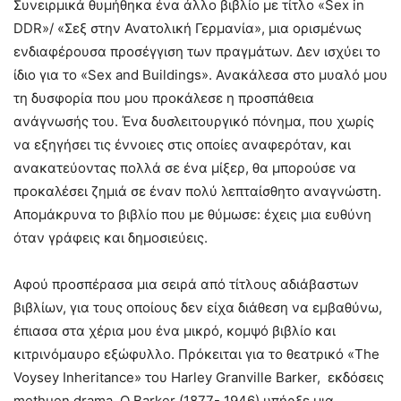
Συνειρμικά θυμήθηκα ένα άλλο βιβλίο με τίτλο «Sex in
DDR»/ «Σεξ στην Ανατολική Γερμανία», μια ορισμένως
ενδιαφέρουσα προσέγγιση των πραγμάτων. Δεν ισχύει το
ίδιο για το «Sex and Buildings». Ανακάλεσα στο μυαλό μου
τη δυσφορία που μου προκάλεσε η προσπάθεια
ανάγνωσής του. Ένα δυσλειτουργικό πόνημα, που χωρίς
να εξηγήσει τις έννοιες στις οποίες αναφερόταν, και
ανακατεύοντας πολλά σε ένα μίξερ, θα μπορούσε να
προκαλέσει ζημιά σε έναν πολύ λεπταίσθητο αναγνώστη.
Απομάκρυνα το βιβλίο που με θύμωσε: έχεις μια ευθύνη
όταν γράφεις και δημοσιεύεις.
Αφού προσπέρασα μια σειρά από τίτλους αδιάβαστων
βιβλίων, για τους οποίους δεν είχα διάθεση να εμβαθύνω,
έπιασα στα χέρια μου ένα μικρό, κομψό βιβλίο και
κιτρινόμαυρο εξώφυλλο. Πρόκειται για το θεατρικό «The
Voysey Inheritance» του Harley Granville Barker, εκδόσεις
methuen drama. Ο Barker (1877- 1946) υπήρξε μια