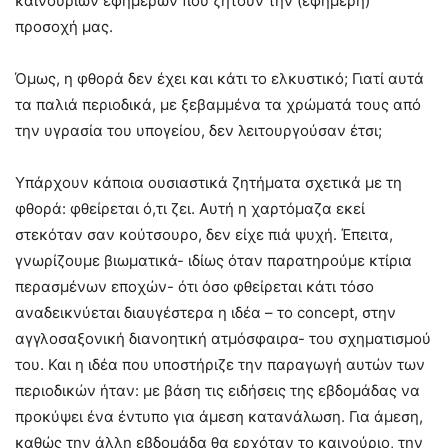
καινούριων εφήμερων που ζητούν την (εφήμερη)
προσοχή μας.
Όμως, η φθορά δεν έχει και κάτι το ελκυστικό; Γιατί αυτά
τα παλιά περιοδικά, με ξεβαμμένα τα χρώματά τους από
την υγρασία του υπογείου, δεν λειτουργούσαν έτσι;
Υπάρχουν κάποια ουσιαστικά ζητήματα σχετικά με τη
φθορά: φθείρεται ό,τι ζει. Αυτή η χαρτόμαζα εκεί
στεκόταν σαν κούτσουρο, δεν είχε πιά ψυχή. Έπειτα,
γνωρίζουμε βιωματικά- ιδίως όταν παρατηρούμε κτίρια
περασμένων εποχών- ότι όσο φθείρεται κάτι τόσο
αναδεικνύεται διαυγέστερα η ιδέα – το concept, στην
αγγλοσαξονική διανοητική ατμόσφαιρα- του σχηματισμού
του. Και η ιδέα που υποστήριζε την παραγωγή αυτών των
περιοδικών ήταν: με βάση τις ειδήσεις της εβδομάδας να
προκύψει ένα έντυπο για άμεση κατανάλωση. Για άμεση,
καθώς την άλλη εβδομάδα θα ερχόταν το καινούριο, την