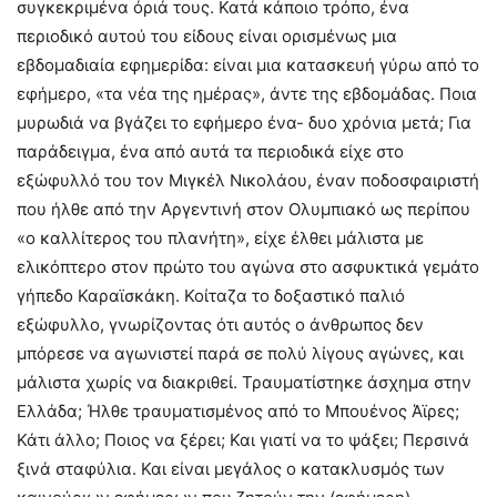
συγκεκριμένα όριά τους. Κατά κάποιο τρόπο, ένα
περιοδικό αυτού του είδους είναι ορισμένως μια
εβδομαδιαία εφημερίδα: είναι μια κατασκευή γύρω από το
εφήμερο, «τα νέα της ημέρας», άντε της εβδομάδας. Ποια
μυρωδιά να βγάζει το εφήμερο ένα- δυο χρόνια μετά; Για
παράδειγμα, ένα από αυτά τα περιοδικά είχε στο
εξώφυλλό του τον Μιγκέλ Νικολάου, έναν ποδοσφαιριστή
που ήλθε από την Αργεντινή στον Ολυμπιακό ως περίπου
«ο καλλίτερος του πλανήτη», είχε έλθει μάλιστα με
ελικόπτερο στον πρώτο του αγώνα στο ασφυκτικά γεμάτο
γήπεδο Καραϊσκάκη. Κοίταζα το δοξαστικό παλιό
εξώφυλλο, γνωρίζοντας ότι αυτός ο άνθρωπος δεν
μπόρεσε να αγωνιστεί παρά σε πολύ λίγους αγώνες, και
μάλιστα χωρίς να διακριθεί. Τραυματίστηκε άσχημα στην
Ελλάδα; Ήλθε τραυματισμένος από το Μπουένος Άϊρες;
Κάτι άλλο; Ποιος να ξέρει; Και γιατί να το ψάξει; Περσινά
ξινά σταφύλια. Και είναι μεγάλος ο κατακλυσμός των