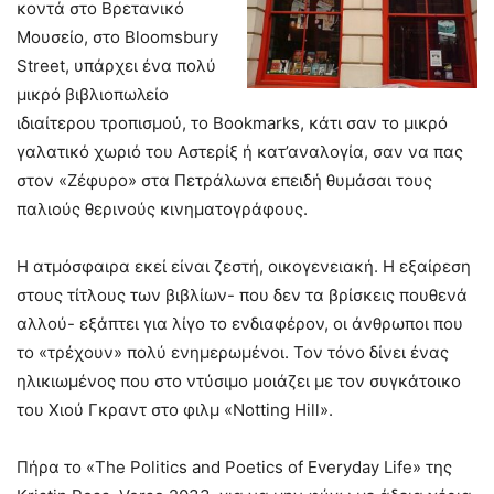
κοντά στο Βρετανικό
Μουσείο, στο Bloomsbury
Street, υπάρχει ένα πολύ
μικρό βιβλιοπωλείο
ιδιαίτερου τροπισμού, το Bookmarks, κάτι σαν το μικρό
γαλατικό χωριό του Αστερίξ ή κατ’αναλογία, σαν να πας
στον «Ζέφυρο» στα Πετράλωνα επειδή θυμάσαι τους
παλιούς θερινούς κινηματογράφους.
Η ατμόσφαιρα εκεί είναι ζεστή, οικογενειακή. Η εξαίρεση
στους τίτλους των βιβλίων- που δεν τα βρίσκεις πουθενά
αλλού- εξάπτει για λίγο το ενδιαφέρον, οι άνθρωποι που
το «τρέχουν» πολύ ενημερωμένοι. Τον τόνο δίνει ένας
ηλικιωμένος που στο ντύσιμο μοιάζει με τον συγκάτοικο
του Χιού Γκραντ στο φιλμ «Notting Hill».
Πήρα το «The Politics and Poetics of Everyday Life» της