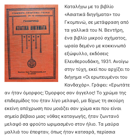
Καταλήγω με το βιβλίο
«Ασιατικά διηγήματα» του
Γκομπινώ, σε μετάφραση από
τα γαλλικά του Ν. Βεντήρη,
ένα βιβλίο μικρού σχήματος,
ωραία δεμένο με κοκκινωπό
εξώφυλλο, εκδόσεις
Ελευθερουδάκη, 1931. Ανοίγω
στην τύχη, εκεί που αρχίζει το
διήγημα «Οι ερωτευμένοι του
Κανδαχάρ». Γράφει: «Ερωτάτε
αν ήταν όμορφος; Όμορφος σαν άγγελος! Το χρώμα της
επιδερμίδος του ήταν λίγο μελαψό, μα δίχως τη σκούρη
εκείνη απόχρωση που μοιάζει σαν χώμα και που είναι
σημείο βέβαιο μιας νόθας καταγωγής, ήταν ζωντανό
μελαψό σα φρούτο ωριμασμένο στον ήλιο. Τα μαύρα
μαλλιά του έπεφταν, όπως ήταν κατσαρά, περίσσια