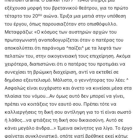
εξέχουσα μορφή του βρετανικού θεάτρου, για το πρώτο
ου
τέταρτο του 20
αιώνα. Έριξα μια ματιά στην υπόθεση
του έργου, όπως παρουσιαζόταν στο οπισθόφυλλο.
Μεταφράζω: «Ο κόσμος των αυστηρών αρχών του
πρωταγωνιστή αναποδογυρίζεται όταν ο πατέρας του
αποκαλύπτει ότι παράνομα ^παίζει^ με τα λεφτά των
πελατών του, στην οικογενειακή τους επιχείρηση. Ακόμα
χειρότερα, διαπιστώνει ότι ο πατέρας του προτιμάει να
συνεχίσει τη βρώμικη διαχείριση, αντί να εκτεθεί σε
δημόσιο εξευτελισμό. Μάλιστα, ο γεννήτορας του λέει: ^
Ασφαλώς είναι ευχάριστο και άνετο να κινείσαι μέσα στα
πλαίσια του νόμου…Αν όμως αυτό δεν μπορεί να γίνει,
πρέπει να κοιτάξεις τον εαυτό σου. Πρέπει τότε να
καλλιεργήσεις τη δική σου αντίληψη για το τί είναι σωστό
ή λάθος…να φτιάξεις τη δική σου δικαιοσύνη. Αυτό σε
κάνει μεγάλο άνδρα…» Έμεινα ακίνητος για λίγο. Το έργο
φαίνεται συγκλονιστικό, οπότε γιατί βρέθηκε εκεί κάτω;