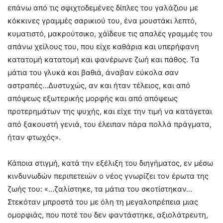
επάνω από τις σφιχτοδεμένες δίπλες του γαλάζιου με
κόκκινες γραμμές σαρικιού του, ένα μουστάκι λεπτό,
κυματιστό, μακρούτσικο, χάϊδευε τις απαλές γραμμές του
απάνω χείλους του, που είχε καθάρια και υπερήφανη
κατατομή κατατομή και φανέρωνε ζωή και πάθος. Τα
μάτια του γλυκά και βαθιά, άναβαν εύκολα σαν
αστραπές…Δυστυχώς, αν και ήταν τέλειος, και από
απόψεως εξωτερικής μορφής και από απόψεως
προτερημάτων της ψυχής, και είχε την τιμή να κατάγεται
από ξακουστή γενιά, του έλειπαν πάρα πολλά πράγματα,
ήταν φτωχός».
Κάποια στιγμή, κατά την εξέλιξη του διηγήματος, εν μέσω
κινδυνωδών περιπετειών ο νέος γνωρίζει τον έρωτα της
ζωής του: «…ζαλίστηκε, τα μάτια του σκοτίστηκαν…
Στεκόταν μπροστά του με όλη τη μεγαλοπρέπεια μιας
ομορφιάς, που ποτέ του δεν φαντάστηκε, αξιολάτρευτη,