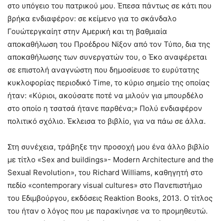
στο υπόγειο του πατρικού μου. Έπεσα πάντως σε κάτι που
βρήκα ενδιαφέρον: σε κείμενο για το σκάνδαλο
Γουώτεργκαίητ στην Αμερική και τη βαθμιαία
αποκαθήλωση του Προέδρου Νίξον από τον Τύπο, δια της
αποκαθήλωσης των συνεργατών του, ο Έκο αναφέρεται
σε επιστολή αναγνώστη που δημοσίευσε το ευρύτατης
κυκλοφορίας περιοδικό Time, το κύριο σημείο της οποίας
ήταν: «Κύριοι, ακούσατε ποτέ να μιλούν για μπουρδέλο
στο οποίο η τσατσά ήτανε παρθένα;» Πολύ ενδιαφέρον
πολιτικό σχόλιο. Έκλεισα το βιβλίο, για να πάω σε άλλα.
Στη συνέχεια, τράβηξε την προσοχή μου ένα άλλο βιβλίο
με τίτλο «Sex and buildings»- Modern Architecture and the
Sexual Revolution», του Richard Williams, καθηγητή στο
πεδίο «contemporary visual cultures» στο Πανεπιστήμιο
του Εδιμβούργου, εκδόσεις Reaktion Books, 2013. Ο τίτλος
του ήταν ο λόγος που με παρακίνησε να το προμηθευτώ.