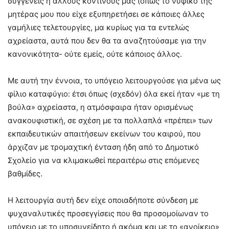
συγγενείς ή άλλους κοντινούς μας (όπως το νυφικό της
μητέρας μου που είχε εξυπηρετήσει σε κάποιες άλλες
γαμήλιες τελετουργίες, μα κυρίως για τα εντελώς
αχρείαστα, αυτά που δεν θα τα αναζητούσαμε για την
κανονικότητα- ούτε εμείς, ούτε κάποιος άλλος.
Με αυτή την έννοια, το υπόγειο λειτουργούσε για μένα ως
φίλιο καταφύγιο: έτσι όπως (σχεδόν) όλα εκεί ήταν «με τη
βούλα» αχρείαστα, η ατμόσφαιρα ήταν ορισμένως
ανακουφιστική, σε σχέση με τα πολλαπλά «πρέπει» των
εκπαιδευτικών απαιτήσεων εκείνων του καιρού, που
άρχιζαν με τρομαχτική ένταση ήδη από το Δημοτικό
Σχολείο για να κλιμακωθεί περαιτέρω στις επόμενες
βαθμίδες.
Η λειτουργία αυτή δεν είχε οποιαδήποτε σύνδεση με
ψυχαναλυτικές προσεγγίσεις που θα προσομοίωναν το
υπόγειο με το υποσυνείδητο ή ακόμα και με το «ανοίκειο»