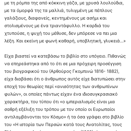
με τη ρόμπα της από κόκκινη γάζα, με χρυσά λουλούδια,
με τα όμορφά της τα μαλλιά, τυλιγμένη με πέπλους
γαλάζιους, διαφανείς, κεντημένους με ασήμι και
στολισμένους με ένα τριαντάφυλλο. Η καρδιά του
χτυπούσε, η ψυχή του μέθυσε, δεν μπόρεσε να πει μια
λέξη. Και εκείνη με φωνή καθαρή, υποβλητική, γλυκειά…»
Είχα βιαστεί να κατεβάσω το βιβλίο στο υπόγειο. Πιθανώς
να επηρεάστηκα από το ότι σε μια πρόχειρη προσέγγιση
του βιογραφικού του (Αρθούρος Γκομπινώ 1816- 1882),
είχα διαβάσει ότι ο άνθρωπος αυτός είχε διατυπώσει στην
εποχή του θεωρίες περί «ανισότητας των ανθρωπίνων
φυλών», οι οποίες πάντως είχαν ένα ιδιοσυγκρασιακό
χαρακτήρα, του τύπου ότι «ο ιμπεριαλισμός είναι μια
σαθρή εξέλιξη του τρόπου με τον οποίο οι Ευρωπαίοι
αντιλαμβάνονται τον Κόσμο» ή τα όσα γράφει στο βιβλίο
του «Η ιστορία των Περσών κατά τους Ανατολίτας, τους