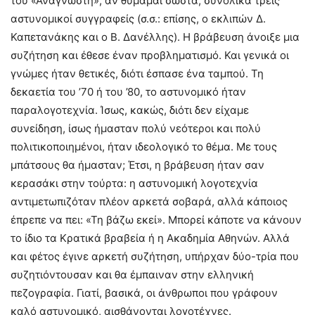
του «Αναγνώστη», αν θυμάμαι σωστά, συνολικά τρεις
αστυνομικοί συγγραφείς (σ.σ.: επίσης, ο εκλιπών Δ.
Καπετανάκης και ο Β. Δανέλλης). Η βράβευση άνοιξε μια
συζήτηση και έθεσε έναν προβληματισμό. Και γενικά οι
γνώμες ήταν θετικές, διότι έσπασε ένα ταμπού. Τη
δεκαετία του ’70 ή του ’80, το αστυνομικό ήταν
παραλογοτεχνία. Ίσως, κακώς, διότι δεν είχαμε
συνείδηση, ίσως ήμασταν πολύ νεότεροι και πολύ
πολιτικοποιημένοι, ήταν ιδεολογικό το θέμα. Με τους
μπάτσους θα ήμασταν; Έτσι, η βράβευση ήταν σαν
κερασάκι στην τούρτα: η αστυνομική λογοτεχνία
αντιμετωπιζόταν πλέον αρκετά σοβαρά, αλλά κάποιος
έπρεπε να πει: «Τη βάζω εκεί». Μπορεί κάποτε να κάνουν
το ίδιο τα Κρατικά βραβεία ή η Ακαδημία Αθηνών. Αλλά
και φέτος έγινε αρκετή συζήτηση, υπήρχαν δύο-τρία που
συζητιόντουσαν και θα έμπαιναν στην ελληνική
πεζογραφία. Γιατί, βασικά, οι άνθρωποι που γράφουν
καλό αστυνομικό, αισθάνονται λογοτέχνες.