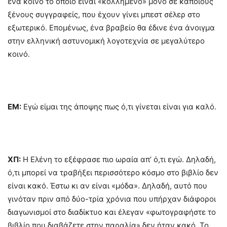
ένα κοινό το οποίο είναι «κολλημένο» μόνο σε κάποιους
ξένους συγγραφείς, που έχουν γίνει μπεστ σέλερ στο
εξωτερικό. Επομένως, ένα βραβείο θα έδινε ένα άνοιγμα
στην ελληνική αστυνομική λογοτεχνία σε μεγαλύτερο
κοινό.
ΕΜ:
Εγώ είμαι της άποψης πως ό,τι γίνεται είναι για καλό.
ΧΠ:
Η Ελένη το εξέφρασε πιο ωραία απ’ ό,τι εγώ. Δηλαδή,
ό,τι μπορεί να τραβήξει περισσότερο κόσμο στο βιβλίο δεν
είναι κακό. Έστω κι αν είναι «μόδα». Δηλαδή, αυτό που
γινόταν πριν από δύο-τρία χρόνια που υπήρχαν διάφοροι
διαγωνισμοί στο διαδίκτυο και έλεγαν «φωτογραφήστε το
βιβλίο που διαβάζετε στην παραλία» δεν ήταν κακό. Το