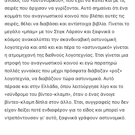
άνοδος του «αστυνομικού», που έχει να κάνει και με τις
σειρές που άρχισαν να γυρίζονται. Αυτό σημαίνει ότι ένα
κομμάτι του αναγνωστικού κοινού που βλέπει αυτές τις
σειρές, θέλει να διαβάσει και αντίστοιχα βιβλία. Γίνεται το
μεγάλο «μπαμ» με τον Στιγκ Λάρσον και ξαφνικά ο
κόσμος ανακαλύπτει την σκανδιναβική αστυνομική
λογοτεχνία και από κει και πέρα το «αστυνομικό» γίνεται
η ατμομηχανή της διεθνούς λογοτεχνίας. Έτσι γίνεται μια
στροφή του αναγνωστικού κοινού κι εγώ παρατηρώ
πολλές γυναίκες που μέχρι πρόσφατα διάβαζαν «ροζ»
λογοτεχνία, να διαβάζουν τώρα αστυνομικά. Αυτό
πέρασε και στην Ελλάδα, όπου λειτούργησε λίγο και το
«σύνδρομο του βίντεο-κλαμπ», όταν ο ένας άνοιγε
βίντεο-κλαμπ δίπλα στον άλλο. Έτσι, συγγραφείς που δεν
είχαν δείξει ποτέ ενδιαφέρον για το είδος και μπορεί να
ντρεπόντουσαν γι’ αυτό, ξαφνικά γράφουν αστυνομικό.