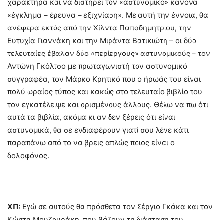
χαρακτήρα και να διατηρεί τον «αστυνομικό» κανόνα
«έγκλημα – έρευνα – εξιχνίαση». Με αυτή την έννοια, θα
ανέφερα εκτός από την Χίλντα Παπαδημητρίου, την
Ευτυχία Γιαννάκη και την Μιράντα Βατικιώτη – οι δύο
τελευταίες έβαλαν δύο «περίεργους» αστυνομικούς – τον
Αντώνη Γκόλτσο με πρωταγωνιστή τον αστυνομικό
συγγραφέα, τον Μάρκο Κρητικό που ο ήρωάς του είναι
πολύ ωραίος τύπος και κακώς στο τελευταίο βιβλίο του
τον εγκατέλειψε και ορισμένους άλλους. Θέλω να πω ότι
αυτά τα βιβλία, ακόμα κι αν δεν ξέρεις ότι είναι
αστυνομικά, θα σε ενδιαφέρουν γιατί σου λένε κάτι
παραπάνω από το να βρεις απλώς ποιος είναι ο
δολοφόνος.
ΧΠ:
Εγώ σε αυτούς θα πρόσθετα τον Σέργιο Γκάκα και τον
Κώστα Μουζουράκη, που βάζουν τη διάσταση του