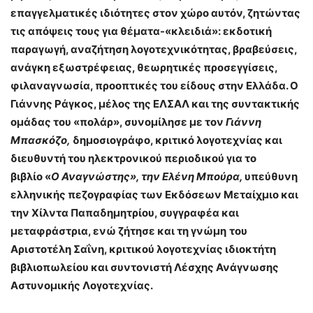
επαγγελματικές ιδιότητες στον χώρο αυτόν, ζητώντας
τις απόψεις τους για θέματα-«κλειδιά»: εκδοτική
παραγωγή, αναζήτηση λογοτεχνικότητας, βραβεύσεις,
ανάγκη εξωστρέφειας, θεωρητικές προσεγγίσεις,
φιλαναγνωσία, προοπτικές του είδους στην Ελλάδα. Ο
Γιάννης Ράγκος, μέλος της ΕΛΣΑΛ και της συντακτικής
ομάδας του «πολάρ», συνομίλησε με τον
Γιάννη
Μπασκόζο,
δημοσιογράφο, κριτικό λογοτεχνίας και
διευθυντή του ηλεκτρονικού περιοδικού για το
βιβλίο «
Ο Αναγνώστης», την Ελένη Μπούρα,
υπεύθυνη
ελληνικής πεζογραφίας των Εκδόσεων Μεταίχμιο και
την Χίλντα Παπαδημητρίου, συγγραφέα και
μεταφράστρια, ενώ ζήτησε και τη γνώμη
του
Αριστοτέλη Σαΐνη, κριτικού λογοτεχνίας ιδιοκτήτη
βιβλιοπωλείου και συντονιστή Λέσχης Ανάγνωσης
Αστυνομικής Λογοτεχνίας.