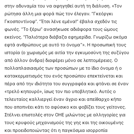
στην αδυναμία του να αφηγηθεί αυτή τη διάλυση. «Τον
ρώτησα άλλη μια φορά πώς τον έλεγαν. “Γκεόργκι
Γκοσποντίνοφ”. “Έτσι λένε εμένα!” έβαλα σχεδόν τις
φωνές. “Το ξέρω” ανασήκωσε αδιάφορα τους ώμους
εκείνος. “Παλιότερα διάβαζα εφημερίδα. Γνωρίζω ακόμα
εφτά ανθρώπους με αυτό το όνομα”». Η προσωπική τους
ιστορία (ο χωρισμός με αιτία την εγκυμοσύνη της συζύγου
από άλλον άνδρα) διαφέρει μόνο σε λεπτομέρειες. Ο
πολλαπλασιασμός των προσώπων με το ίδιο όνομα ή ο
κατακερματισμός του ενός προσώπου επεκτείνεται και
πέρα από την ιδιότητα του συγγραφέα και φτάνει σε έναν
«τρελό κηπουρό», ίσως τον πιο υποβλητικό. Αυτός ο
τελευταίος καλλιεργεί έναν άγριο και απείθαρχο κήπο
που αποπνέει κάτι το αφύσικο και φοβίζει τους γείτονες.
Στέλνει επιστολές στον ΟΗΕ μιλώντας με αλληγορίες για
τους κρυφούς μηχανισμούς της γης και της οικουμένης
και προειδοποιώντας ότι η παγκόσμια ισορροπία