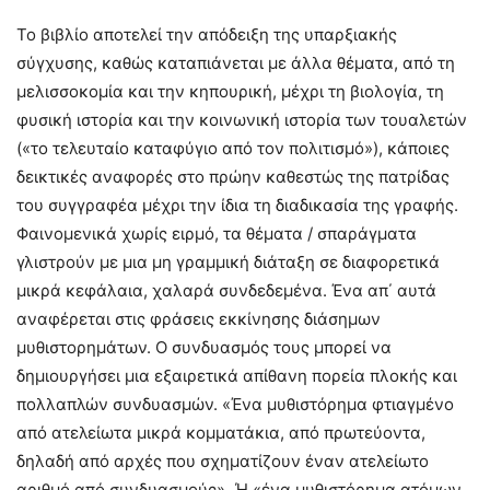
Το βιβλίο αποτελεί την απόδειξη της υπαρξιακής
σύγχυσης, καθώς καταπιάνεται με άλλα θέματα, από τη
μελισσοκομία και την κηπουρική, μέχρι τη βιολογία, τη
φυσική ιστορία και την κοινωνική ιστορία των τουαλετών
(«το τελευταίο καταφύγιο από τον πολιτισμό»), κάποιες
δεικτικές αναφορές στο πρώην καθεστώς της πατρίδας
του συγγραφέα μέχρι την ίδια τη διαδικασία της γραφής.
Φαινομενικά χωρίς ειρμό, τα θέματα / σπαράγματα
γλιστρούν με μια μη γραμμική διάταξη σε διαφορετικά
μικρά κεφάλαια, χαλαρά συνδεδεμένα. Ένα απ΄ αυτά
αναφέρεται στις φράσεις εκκίνησης διάσημων
μυθιστορημάτων. Ο συνδυασμός τους μπορεί να
δημιουργήσει μια εξαιρετικά απίθανη πορεία πλοκής και
πολλαπλών συνδυασμών. «Ένα μυθιστόρημα φτιαγμένο
από ατελείωτα μικρά κομματάκια, από πρωτεύοντα,
δηλαδή από αρχές που σχηματίζουν έναν ατελείωτο
αριθμό από συνδυασμούς». Ή «ένα μυθιστόρημα ατόμων,