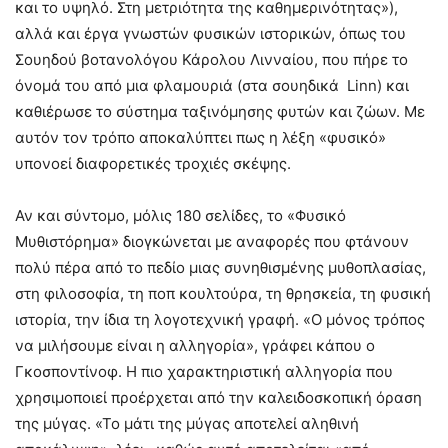
και το υψηλό. Στη μετριότητα της καθημερινότητας»),
αλλά και έργα γνωστών φυσικών ιστορικών, όπως του
Σουηδού βοτανολόγου Κάρολου Λινναίου, που πήρε το
όνομά του από μια φλαμουριά (στα σουηδικά Linn) και
καθιέρωσε το σύστημα ταξινόμησης φυτών και ζώων. Με
αυτόν τον τρόπο αποκαλύπτει πως η λέξη «φυσικό»
υπονοεί διαφορετικές τροχιές σκέψης.
Αν και σύντομο, μόλις 180 σελίδες, το «Φυσικό
Μυθιστόρημα» διογκώνεται με αναφορές που φτάνουν
πολύ πέρα από το πεδίο μιας συνηθισμένης μυθοπλασίας,
στη φιλοσοφία, τη ποπ κουλτούρα, τη θρησκεία, τη φυσική
ιστορία, την ίδια τη λογοτεχνική γραφή. «Ο μόνος τρόπος
να μιλήσουμε είναι η αλληγορία», γράφει κάπου ο
Γκοσποντίνοφ. Η πιο χαρακτηριστική αλληγορία που
χρησιμοποιεί προέρχεται από την καλειδοσκοπική όραση
της μύγας. «Το μάτι της μύγας αποτελεί αληθινή