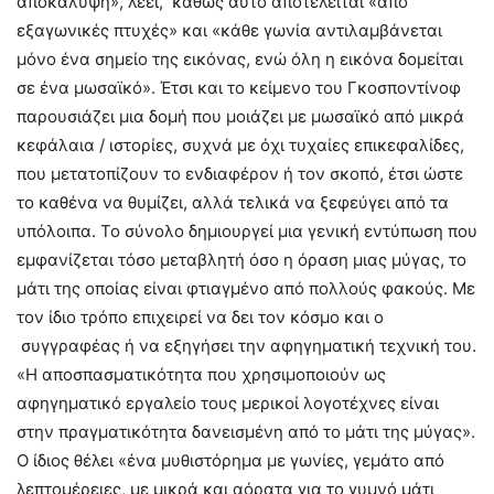
αποκάλυψη», λέει, καθώς αυτό αποτελείται «από
εξαγωνικές πτυχές» και «κάθε γωνία αντιλαμβάνεται
μόνο ένα σημείο της εικόνας, ενώ όλη η εικόνα δομείται
σε ένα μωσαϊκό». Έτσι και το κείμενο του Γκοσποντίνοφ
παρουσιάζει μια δομή που μοιάζει με μωσαϊκό από μικρά
κεφάλαια / ιστορίες, συχνά με όχι τυχαίες επικεφαλίδες,
που μετατοπίζουν το ενδιαφέρον ή τον σκοπό, έτσι ώστε
το καθένα να θυμίζει, αλλά τελικά να ξεφεύγει από τα
υπόλοιπα. Το σύνολο δημιουργεί μια γενική εντύπωση που
εμφανίζεται τόσο μεταβλητή όσο η όραση μιας μύγας, το
μάτι της οποίας είναι φτιαγμένο από πολλούς φακούς. Με
τον ίδιο τρόπο επιχειρεί να δει τον κόσμο και ο
συγγραφέας ή να εξηγήσει την αφηγηματική τεχνική του.
«Η αποσπασματικότητα που χρησιμοποιούν ως
αφηγηματικό εργαλείο τους μερικοί λογοτέχνες είναι
στην πραγματικότητα δανεισμένη από το μάτι της μύγας».
Ο ίδιος θέλει «ένα μυθιστόρημα με γωνίες, γεμάτο από
λεπτομέρειες, με μικρά και αόρατα για το γυμνό μάτι