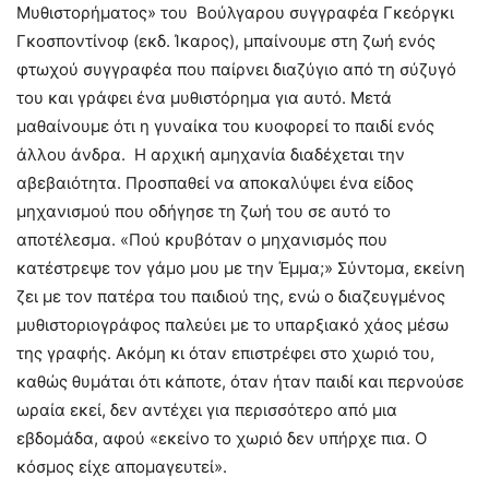
Μυθιστορήματος» του Βούλγαρου συγγραφέα Γκεόργκι
Γκοσποντίνοφ (εκδ. Ίκαρος), μπαίνουμε στη ζωή ενός
φτωχού συγγραφέα που παίρνει διαζύγιο από τη σύζυγό
του και γράφει ένα μυθιστόρημα για αυτό. Μετά
μαθαίνουμε ότι η γυναίκα του κυοφορεί το παιδί ενός
άλλου άνδρα. Η αρχική αμηχανία διαδέχεται την
αβεβαιότητα. Προσπαθεί να αποκαλύψει ένα είδος
μηχανισμού που οδήγησε τη ζωή του σε αυτό το
αποτέλεσμα. «Πού κρυβόταν ο μηχανισμός που
κατέστρεψε τον γάμο μου με την Έμμα;» Σύντομα, εκείνη
ζει με τον πατέρα του παιδιού της, ενώ ο διαζευγμένος
μυθιστοριογράφος παλεύει με το υπαρξιακό χάος μέσω
της γραφής. Ακόμη κι όταν επιστρέφει στο χωριό του,
καθώς θυμάται ότι κάποτε, όταν ήταν παιδί και περνούσε
ωραία εκεί, δεν αντέχει για περισσότερο από μια
εβδομάδα, αφού «εκείνο το χωριό δεν υπήρχε πια. Ο
κόσμος είχε απομαγευτεί».