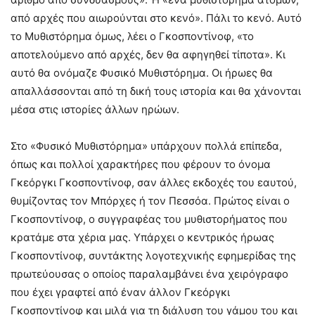
από αρχές που αιωρούνται στο κενό». Πάλι το κενό. Αυτό
το Μυθιστόρημα όμως, λέει ο Γκοσποντίνοφ, «το
αποτελούμενο από αρχές, δεν θα αφηγηθεί τίποτα». Κι
αυτό θα ονόμαζε Φυσικό Μυθιστόρημα. Οι ήρωες θα
απαλλάσσονται από τη δική τους ιστορία και θα χάνονται
μέσα στις ιστορίες άλλων ηρώων.
Στο «Φυσικό Μυθιστόρημα» υπάρχουν πολλά επίπεδα,
όπως και πολλοί χαρακτήρες που φέρουν το όνομα
Γκεόργκι Γκοσποντίνοφ, σαν άλλες εκδοχές του εαυτού,
θυμίζοντας τον Μπόρχες ή τον Πεσσόα. Πρώτος είναι ο
Γκοσποντίνοφ, ο συγγραφέας του μυθιστορήματος που
κρατάμε στα χέρια μας. Υπάρχει ο κεντρικός ήρωας
Γκοσποντίνοφ, συντάκτης λογοτεχνικής εφημερίδας της
πρωτεύουσας ο οποίος παραλαμβάνει ένα χειρόγραφο
που έχει γραφτεί από έναν άλλον Γκεόργκι
Γκοσποντίνοφ και μιλά για τη διάλυση του γάμου του και