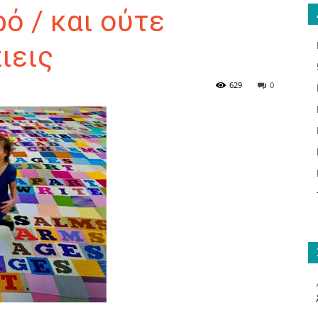
ό / και ούτε
ιεις
ΑΝΑΓΝΩΣΤΗΣ
629
0
ΓΙΑ
ΤΟ