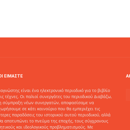
ΟΙ ΕΙΜΑΣΤΕ
Α
αγνώστης είναι ένα ηλεκτρονικό περιοδικό για το βιβλίο
τις τέχνες. Οι παλιοί συνεργάτες του περιοδικού Διαβάζω,
η σύμπραξη νέων συνεργατών, αποφασίσαμε να
ωρήσουμε σε κάτι καινούριο που θα εμπεριέχει τις
τερες παραδόσεις του ιστορικού αυτού περιοδικού, αλλά
θα αποτυπώνει το πνεύμα της εποχής, τους σύγχρονους
ητικούς και ιδεολογικούς προβληματισμούς. Με