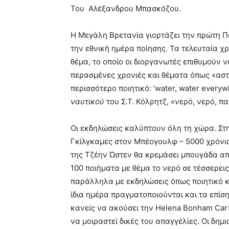
Του Αλέξανδρου Μπασκόζου.
Η Μεγάλη Βρετανία γιορτάζει την πρώτη Π
την εθνική ημέρα ποίησης. Τα τελευταία χρ
θέμα, το οποίο οι διοργανωτές επιθυμούν ν
περασμένες χρονιές και θέματα όπως «αστέρ
περισσότερο ποιητικό: ‘water, water every
ναυτικού
του Σ.Τ. Κόλρητζ,
«ν
ερό, νερό, πα
Οι εκδηλώσεις καλύπτουν όλη τη χώρα. Στ
Γκίλγκαμες στον Μπέογουλφ – 5000 χρόνια ε
της Τζέην Ώστεν θα κρεμάσει μπουγάδα απ
100 ποιήματα με θέμα το νερό σε τέσσερει
παράλληλα με εκδηλώσεις όπως ποιητικό κυ
ίδια ημέρα πραγματοποιούνται και τα επίσ
κανείς να ακούσει την Helena Bonham Cart
να μοιραστεί δικές του απαγγέλίες. Οι δημ