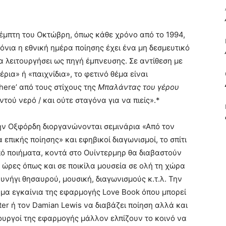
ΒΙΒΛΙΟ
έμπτη του Οκτώβρη, όπως κάθε χρόνο από το 1994,
όνια η εθνική ημέρα ποίησης έχει ένα μη δεσμευτικό
α λειτουργήσει ως πηγή έμπνευσης. Σε αντίθεση με
ια» ή «παιχνίδια», το φετινό θέμα είναι
where’ από τους στίχους της
Μπαλάντας του γέρου
ΚΑΙ
ντού νερό / και ούτε σταγόνα για να πιείς».*
ην Οξφόρδη διοργανώνονται σεμινάρια «Από τον
πικής ποίησης» και εφηβικοί διαγωνισμοί, το σπίτι
ό ποιήματα, κοντά στο Ουίντερμηρ θα διαβαστούν
ΤΙΣ
ς ώρες όπως και σε ποικίλα μουσεία σε ολή τη χώρα
νήγι θησαυρού, μουσική, διαγωνισμούς κ.τ.λ. Την
ημα εγκαίνια της εφαρμογής Love Book όπου μπορεί
er ή τον Damian Lewis να διαβάζει ποίηση αλλά και
ιουργοί της εφαρμογής μάλλον ελπίζουν το κοινό να
ΤΕΧΝΕΣ