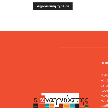
Alternative:
ΠΟΙ
O Αν
και 
με τ
προχ
καλύ
και 
αισθ