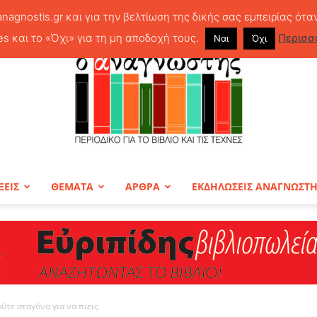
anagnostis.gr και για την βελτίωση της δικής σας εμπειρίας ότα
es και το «Όχι» για τη μη αποδοχή τους.
Περισσ
Ναι
Όχι
ΞΕΙΣ
ΘΕΜΑΤΑ
ΑΡΘΡΑ
ΕΚΔΗΛΩΣΕΙΣ ΑΝΑΓΝΩΣΤ
ΠΕΡΙΟΔΙΚΟ
ούτε σταγόνα για να πιεις
Ο