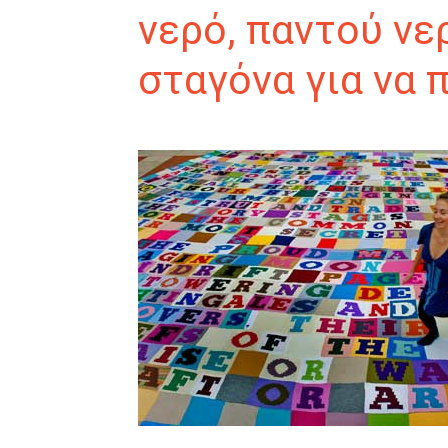
νερό, παντού νερ
σταγόνα για να π