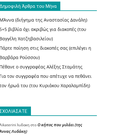
Δημοφιλή Άρθρα του Μήνα
ΜΆννα (διήγημα της Αναστασίας Δανάλη)
5+5 βιβλία όχι ακριβώς για διακοπές (του
Βαγγέλη Χατζηβασιλείου)
Πάρτε ποίηση στις διακοπές σας (επιλέγει η
Βαρβάρα Ρούσσου)
Πέθανε ο συγγραφέας Αλέξης Σταμάτης
Για τον συγγραφέα που απέτυχε να πεθάνει
τον ήρωά του (του Κυριάκου Χαραλαμπίδη)
ΣΧΟΛΙΑΣΑΤΕ
Ο κήπος που μιλάει (της
Aikaterini λυδακη
στο
Άννας Λυδάκη)