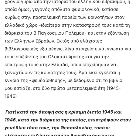
χρόνια γύρω από την ιστορία του ελληνικού εβραϊσμού, η
οποία όμως, γεγονός απόλυτα φυσιολογικά, εστίασε
κυρίως στην προπολεμική πορεία των κοινοτήτων στον
ελλαδικό χώρο -ιδιαίτερα στην καταστροφή τους κατά τη
διάρκεια του Β΄Παγκοσμίου Πολέμου- και στην εξόντωση
των Ελλήνων Εβραίων. Εκτός από ελάχιστες
βιβλιογραφικές εξαιρέσεις, λίγα στοιχεία είναι γνωστά για
τους επιζώντες του Ολοκαυτώματος και για την
επιστροφή τους στην Ελλάδα, όπου επιχείρησαν να
ξαναχτίσουν τις κοινότητες τους. Άρα εκεί έγκειται η
έννοια της «ψευδαίσθησης», με δεδομένο ότι το βιβλίο
μου εστιάζει στα δύο πρώτα μεταπολεμικά έτη (1945-
1946)
Γιατί κατά την άποψή σας η κρίσιμη διετία 1945 και
1946, κατά την διάρκεια της οποίας, επιστρέφουν στον
γενέθλιο τόπο τους, την Θεσσαλονίκη, τόσο οι
ελάχιστοι επιζώντες από το Άουσβιτς όσο και οι