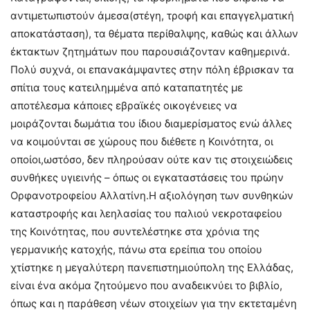
αντιμετωπιστούν άμεσα(στέγη, τροφή και επαγγελματική
αποκατάσταση), τα θέματα περίθαλψης, καθώς και άλλων
έκτακτων ζητημάτων που παρουσιάζονταν καθημερινά.
Πολύ συχνά, οι επανακάμψαντες στην πόλη έβρισκαν τα
σπίτια τους κατειλημμένα από καταπατητές με
αποτέλεσμα κάποιες εβραϊκές οικογένειες να
μοιράζονται δωμάτια του ίδιου διαμερίσματος ενώ άλλες
να κοιμούνται σε χώρους που διέθετε η Κοινότητα, οι
οποίοι,ωστόσο, δεν πληρούσαν ούτε καν τις στοιχειώδεις
συνθήκες υγιεινής – όπως οι εγκαταστάσεις του πρώην
Ορφανοτροφείου Αλλατίνη.Η αξιολόγηση των συνθηκών
καταστροφής και λεηλασίας του παλιού νεκροταφείου
της Κοινότητας, που συντελέστηκε στα χρόνια της
γερμανικής κατοχής, πάνω στα ερείπια του οποίου
χτίστηκε η μεγαλύτερη πανεπιστημιούπολη της Ελλάδας,
είναι ένα ακόμα ζητούμενο που αναδεικνύει το βιβλίο,
όπως και η παράθεση νέων στοιχείων για την εκτεταμένη