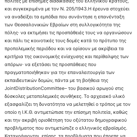
πολίτες με επίσημες διαδικασίες του ελληνικού κράτους,
και συγκεκριμένα με τον Ν. 205/1943.Η έρευνα στοχεύει
να αναδείξει τα εμπόδια που συνάντησε η επανένταξη
των Θεσσαλονικιών Εβραίων στη συλλογικότητα της
πόλης· να εκτιμήσει τις προσπάθειές τους να οργανώσουν
και πάλι τις κοινοτικές τους δομές κατά το πρότυπο της
προπολεμικής περιόδου και να ορίσουν με ακρίβεια τα
κριτήρια της οικονομικής ενίσχυσης και περίθαλψης των
απόρων· να εξετάσει τις προσπάθειες που
πραγματοποιήθηκαν για την επαναλειτουργία των
εκπαιδευτικών δομών, πάντα με τη βοήθεια της
JointDistributionCommittee– του βασικού αρωγού στις
δύσκολες μεταπολεμικές συνθήκες. Το αρχειακό υλικό
εξασφαλίζει τη δυνατότητα να μελετηθεί ο τρόπος με τον
οποίο η Ι.Κ.Θ. αντιμετώπισε την επίσημη πολιτεία, καθώς
και την ακριβή οριοθέτηση του οξύτατου δημογραφικού
προβλήματος που αντιμετώπιζε ο ελληνικός εβραϊσμός.
Καταγράφονται, επίσης, τα προβλήματα που έπρεπε να