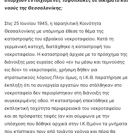
υπάρχουν εντοιχισμένες ταφόπλακες σε οικήματα και
ναούς της Θεσσαλονίκης;
Στις 25 Ιουνίου 1945, η Ισραηλιτική Κοινότητα
Θεσσαλονίκης με υπόμνημα έθεσε το θέμα της
καταστροφής του εβραϊκού νεκροταφείου. Κατά τη
γερμανική κατοχή, διατάχθηκε η καταστροφή του
νεκροταφείου. Η καταστροφή άρχισε με το πρόσχημα της
διάνοιξης μιας ευρείας οδού «εν τω μέσω και τεμνούσης
εις δύο» το νεκροταφείο, χρήσιμη δήθεν για
στρατιωτικούς λόγους.Πλην όμως, η Ι.Κ.Θ. παρατήρησε με
έκπληξη ότι τα συνεργεία εργατών που στάλθηκαν στο
νεκροταφείο δεν περιορίστηκαν στη διάνοιξη της
συγκεκριμένης οδού. Η καταστροφή επεκτάθηκε με
εκπληκτική ταχύτητα περιφερειακά του νεκροταφείου
και σε πρόσφατες ταφές (αν και σύμφωνα με την
υπόσχεση που δόθηκε αρχικά στην Ι.Κ.Θ,μόνο τα μνήματα
που κτίστηκαν πριν από τριάντα χρόνια και πέρα θα