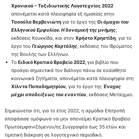
Χρονικού – Ταξιδιωτικής Λογοτεχνίας 2022
απονέμεται κατά πλειοψηφία εξ ημισείας στην
Τασούλα Βερβενιώτη
για το έργο της
Οι άμαχοι του
Ελληνικού Εμφυλίου. Η δυναμική της μνήμης
,
εκδόσεις Κουκκίδα, και στον
Χρήστο Χρηστίδη
, για το
έργο του
Γεώργιος Καρτάλης
, εκδόσεις του Ιδρύματος
της Βουλής των Ελλήνων.
Το
Ειδικό Κρατικό Βραβείο 2022,
για βιβλίο που
προάγει σημαντικά τον διάλογο πάνω σε ευαίσθητα
κοινωνικά ζητήματα, απονέμεται κατά πλειοψηφία στη
Χίλντα Παπαδημητρίου
, για το έργο της
Ένοχος
μέχρι αποδείξεως του εναντίου
, εκδόσεις Μεταίχμιο.
Σημειώνεται ότι, για το έτος 2022, η αρμόδια Επιτροπή
αποφάσισε ομόφωνα να μην απονείμει Κρατικό Βραβείο
Πρωτοεμφανιζόμενου/ης Συγγραφέα έως 35 ετών και
τιμητική διάκριση σε λογοτεχνικό περιοδικό.