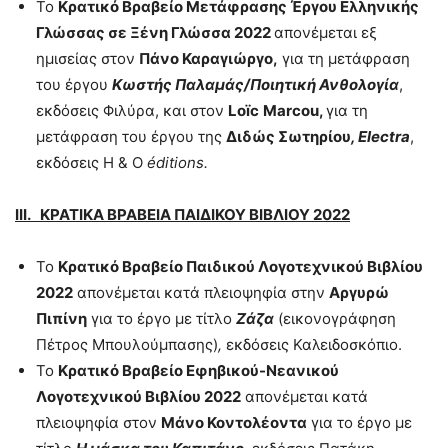
Το
Κρατικό Βραβείο Μετάφρασης Έργου Ελληνικής
Γλώσσας σε Ξένη Γλώσσα 2022
απονέμεται εξ
ημισείας στον
Πάνο Καραγιώργο,
για τη μετάφραση
του έργου
Κωστής Παλαμάς/Ποιητική Ανθολογία
,
εκδόσεις Φιλύρα, και στον
Lo
ï
c
Marcou
,
για τη
μετάφραση του έργου της
Διδώς Σωτηρίου
,
Electra
,
εκδόσεις H & O
é
ditions
.
ΙΙ
I
. ΚΡΑΤΙΚΑ ΒΡΑΒΕΙΑ ΠΑΙΔΙΚΟΥ ΒΙΒΛΙΟΥ 2022
Το
Κρατικό Βραβείο Παιδικού Λογοτεχνικού Βιβλίου
2022
απονέμεται κατά πλειοψηφία στην
Αργυρώ
Πιπίνη
για το έργο με τίτλο
Ζάζα
(εικονογράφηση
Πέτρος Μπουλούμπασης)
,
εκδόσεις Καλειδοσκόπιο.
Το
Κρατικό Βραβείο Εφηβικού-Νεανικού
Λογοτεχνικού Βιβλίου 2022
απονέμεται κατά
πλειοψηφία στον
Μάνο Κοντολέοντα
για το έργο με