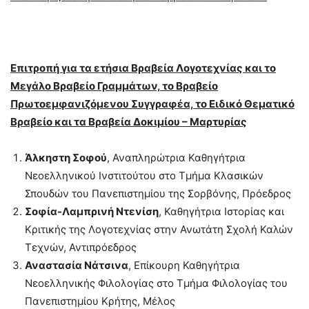
Επιτροπή για τα ετήσια Βραβεία Λογοτεχνίας και το
Μεγάλο Βραβείο Γραμμάτων, το Βραβείο
Πρωτοεμφανιζόμενου Συγγραφέα, το Ειδικό Θεματικό
Βραβείο και τα Βραβεία Δοκιμίου – Μαρτυρίας
Άλκηστη Σοφού
, Αναπληρώτρια Καθηγήτρια
Νεοελληνικού Ινστιτούτου στο Τμήμα Κλασικών
Σπουδών του Πανεπιστημίου της Σορβόνης, Πρόεδρος
Σοφία-Λαμπρινή Ντενίση
, Καθηγήτρια Ιστορίας και
Κριτικής της Λογοτεχνίας στην Ανωτάτη Σχολή Καλών
Τεχνών, Αντιπρόεδρος
Αναστασία Νάτσινα
, Επίκουρη Καθηγήτρια
Νεοελληνικής Φιλολογίας στο Τμήμα Φιλολογίας του
Πανεπιστημίου Κρήτης, Μέλος