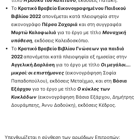
τίτλο
Η μάσκα του Καπιτάνο
, εκδόσεις Πατάκη.
Το
Κρατικό Βραβείο Εικονογραφημένου Παιδικού
Βιβλίου 2022
απονέμεται κατά πλειοψηφία στην
εικονογράφο
Πέρσα Ζαχαριά
και στη συγγραφέα
Μυρτώ Καλοφωλιά
για το έργο με τίτλο
Μοναχική
υπόθεση
, εκδόσεις Καλειδοσκόπιο.
Το
Κρατικό Βραβείο Βιβλίου Γνώσεων για παιδιά
2022
απονέμεται κατά πλειοψηφία εξ ημισείας στην
Αγγελική Δαρλάση
για το έργο με τίτλο
Οι μεγάλοι….
μικροί: οι επιστήμονες
(εικονογράφηση Σοφία
Παπαδοπούλου), εκδόσεις Μεταίχμιο, και στη
Βάσια
Εξάρχου
για το έργο με τίτλο
Ο κύκλος των
Κυκλάδων
(εικονογράφηση Βάσια Εξάρχου, Δημήτρης
Δουράμπεης, Άννυ Δαδούκη), εκδόσεις Κέδρος.
Υπενθυμίζεται η σύνθεση των αρμόδιων Επιτροπών: