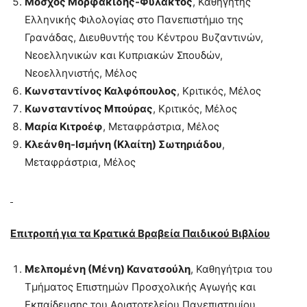
Μόσχος Μορφακίδης-Φυλακτός
, Καθηγητής
Ελληνικής Φιλολογίας στο Πανεπιστήμιο της
Γρανάδας, Διευθυντής του Κέντρου Βυζαντινών,
Νεοελληνικών και Κυπριακών Σπουδών,
Νεοελληνιστής, Μέλος
Κωνσταντίνος Καλφόπουλος
, Κριτικός, Μέλος
Κωνσταντίνος Μπούρας
, Κριτικός, Μέλος
Μαρία Κιτροέφ
, Μεταφράστρια, Μέλος
Κλεάνθη-Ισμήνη (Κλαίτη) Σωτηριάδου
,
Μεταφράστρια, Μέλος
Επιτροπή για τα Κρατικά Βραβεία Παιδικού Βιβλίου
Μελπομένη (Μένη) Κανατσούλη
, Καθηγήτρια του
Τμήματος Επιστημών Προσχολικής Αγωγής και
Εκπαίδευσης του Αριστοτελείου Πανεπιστημίου