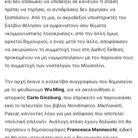
και δεν επιδιώκει να υποδείξει σε κανέναν τι στάση
πρέπει να τηρήσει, οι αντιδράσεις δεν άργησαν να
ξεσπάσουν. Από τη μια, οι ακροδεξιοί υποστηρικτές του
Σαλβίνι θέλησαν να εμφανιστούν σαν θύματα
«κομμουνιστικής λογοκρισίας», από την άλλη όμως
αρκετοί δημιουργοί, ο ένας μετά τον άλλο, αποφάσισαν
να ακυρώσουν τη συμμετοχή τους στη Διεθνή Έκθεση,
προκειμένου να μη νομιμοποιήσουν με την παρουσία τους
τη συμμετοχή των νοσταλγών του Μουσολίνι.
Την αρχή έκανε η κολεκτίβα συγγραφέων που δημοσιεύει
με το ψευδώνυμο
Wu
Ming
, για να ακολουθήσει ο
ιστορικός
Carlo Ginzburg
, που επρόκειτο να παρουσιάσει
εκεί το τελευταίο του βιβλίο
Nondimanco. Machiavelli,
Pascal
, κάνοντας λόγο για μια απόφαση που αποτελεί
«πολιτική επιλογή». Ανάλογη στάση έχουν δηλώσει ότι θα
τηρήσουν η δημοσιογράφος
Francesca
Mannocchi
, ειδική
σε θέματα μετανάστευσης και ο δημιουργός κόμικς