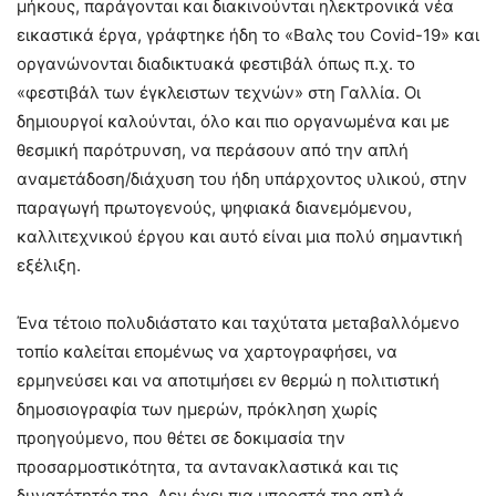
μήκους, παράγονται και διακινούνται ηλεκτρονικά νέα
εικαστικά έργα, γράφτηκε ήδη το «Βαλς του Covid-19» και
οργανώνονται διαδικτυακά φεστιβάλ όπως π.χ. το
«φεστιβάλ των έγκλειστων τεχνών» στη Γαλλία. Οι
δημιουργοί καλούνται, όλο και πιο οργανωμένα και με
θεσμική παρότρυνση, να περάσουν από την απλή
αναμετάδοση/διάχυση του ήδη υπάρχοντος υλικού, στην
παραγωγή πρωτογενούς, ψηφιακά διανεμόμενου,
καλλιτεχνικού έργου και αυτό είναι μια πολύ σημαντική
εξέλιξη.
Ένα τέτοιο πολυδιάστατο και ταχύτατα μεταβαλλόμενο
τοπίο καλείται επομένως να χαρτογραφήσει, να
ερμηνεύσει και να αποτιμήσει εν θερμώ η πολιτιστική
δημοσιογραφία των ημερών, πρόκληση χωρίς
προηγούμενο, που θέτει σε δοκιμασία την
προσαρμοστικότητα, τα αντανακλαστικά και τις
δυνατότητές της. Δεν έχει πια μπροστά της απλά