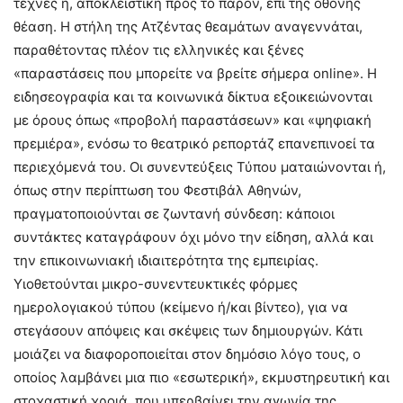
τέχνες η, αποκλειστική προς το παρόν, επί της οθόνης
θέαση. Η στήλη της Ατζέντας θεαμάτων αναγεννάται,
παραθέτοντας πλέον τις ελληνικές και ξένες
«παραστάσεις που μπορείτε να βρείτε σήμερα online». Η
ειδησεογραφία και τα κοινωνικά δίκτυα εξοικειώνονται
με όρους όπως «προβολή παραστάσεων» και «ψηφιακή
πρεμιέρα», ενόσω το θεατρικό ρεπορτάζ επανεπινοεί τα
περιεχόμενά του. Οι συνεντεύξεις Τύπου ματαιώνονται ή,
όπως στην περίπτωση του Φεστιβάλ Αθηνών,
πραγματοποιούνται σε ζωντανή σύνδεση: κάποιοι
συντάκτες καταγράφουν όχι μόνο την είδηση, αλλά και
την επικοινωνιακή ιδιαιτερότητα της εμπειρίας.
Υιοθετούνται μικρο-συνεντευκτικές φόρμες
ημερολογιακού τύπου (κείμενο ή/και βίντεο), για να
στεγάσουν απόψεις και σκέψεις των δημιουργών. Κάτι
μοιάζει να διαφοροποιείται στον δημόσιο λόγο τους, ο
οποίος λαμβάνει μια πιο «εσωτερική», εκμυστηρευτική και
στοχαστική χροιά, που υπερβαίνει την αγωνία της