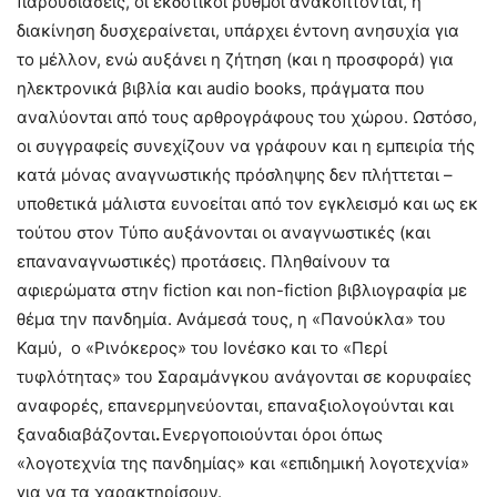
παρουσιάσεις, οι εκδοτικοί ρυθμοί ανακόπτονται, η
διακίνηση δυσχεραίνεται, υπάρχει έντονη ανησυχία για
το μέλλον, ενώ αυξάνει η ζήτηση (και η προσφορά) για
ηλεκτρονικά βιβλία και audio books, πράγματα που
αναλύονται από τους αρθρογράφους του χώρου. Ωστόσο,
οι συγγραφείς συνεχίζουν να γράφουν και η εμπειρία τής
κατά μόνας αναγνωστικής πρόσληψης δεν πλήττεται –
υποθετικά μάλιστα ευνοείται από τον εγκλεισμό και ως εκ
τούτου στον Τύπο αυξάνονται οι αναγνωστικές (και
επαναναγνωστικές) προτάσεις. Πληθαίνουν τα
αφιερώματα στην fiction και non-fiction βιβλιογραφία με
θέμα την πανδημία. Ανάμεσά τους, η «Πανούκλα» του
Καμύ, ο «Ρινόκερος» του Ιονέσκο και το «Περί
τυφλότητας» του Σαραμάνγκου ανάγονται σε κορυφαίες
αναφορές, επανερμηνεύονται, επαναξιολογούνται και
ξαναδιαβάζονται
.
Ενεργοποιούνται όροι όπως
«λογοτεχνία της πανδημίας» και «επιδημική λογοτεχνία»
για να τα χαρακτηρίσουν.