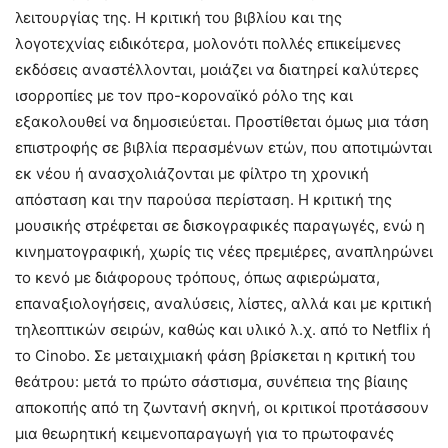
λειτουργίας της. Η κριτική του βιβλίου και της
λογοτεχνίας ειδικότερα, μολονότι πολλές επικείμενες
εκδόσεις αναστέλλονται, μοιάζει να διατηρεί καλύτερες
ισορροπίες με τον προ-κοροναϊκό ρόλο της και
εξακολουθεί να δημοσιεύεται. Προστίθεται όμως μια τάση
επιστροφής σε βιβλία περασμένων ετών, που αποτιμώνται
εκ νέου ή ανασχολιάζονται με φίλτρο τη χρονική
απόσταση και την παρούσα περίσταση. Η κριτική της
μουσικής στρέφεται σε δισκογραφικές παραγωγές, ενώ η
κινηματογραφική, χωρίς τις νέες πρεμιέρες, αναπληρώνει
το κενό με διάφορους τρόπους, όπως αφιερώματα,
επαναξιολογήσεις, αναλύσεις, λίστες, αλλά και με κριτική
τηλεοπτικών σειρών, καθώς και υλικό λ.χ. από το Netflix ή
το Cinobo. Σε μεταιχμιακή φάση βρίσκεται η κριτική του
θεάτρου: μετά το πρώτο σάστισμα, συνέπεια της βίαιης
αποκοπής από τη ζωντανή σκηνή, οι κριτικοί προτάσσουν
μια θεωρητική κειμενοπαραγωγή για το πρωτοφανές