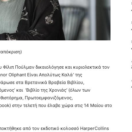
ΒΙΒΛΙΟ
ταπόκριση)
ΚΑΙ
του Φίλιπ Πούλμαν δικαιολόγησε και κυριολεκτικά τον
anor Oliphant Είναι Απολύτως Καλά’ της
άρωσε στα Βρετανικά Βραβεία Βιβλίου,
ενος’ και ‘Βιβλίο της Χρονιάς’ (όλων των
ΤΙΣ
υθιστόρημα, Πρωτοεμφανιζόμενος,
obook) στην τελετή που έλαβε χώρα στις 14 Μαίου στο
ποκτήθηκε από τον εκδοτικό κολοσσό HarperCollins
ΤΕΧΝΕΣ