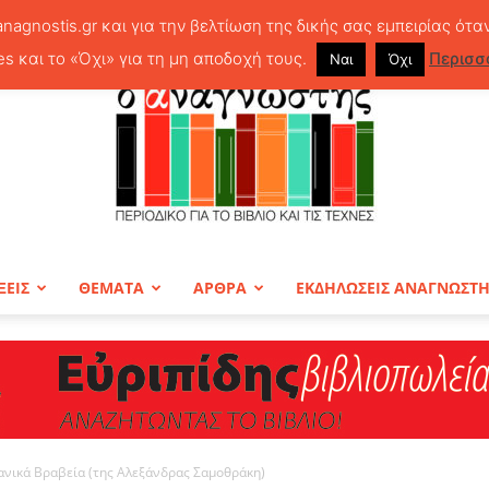
anagnostis.gr και για την βελτίωση της δικής σας εμπειρίας ότα
es και το «Όχι» για τη μη αποδοχή τους.
Περισσ
Ναι
Όχι
ΞΕΙΣ
ΘΕΜΑΤΑ
ΑΡΘΡΑ
ΕΚΔΗΛΩΣΕΙΣ ΑΝΑΓΝΩΣΤ
ΠΕΡΙΟΔΙΚΟ
ανικά Βραβεία (της Αλεξάνδρας Σαμοθράκη)
Ο