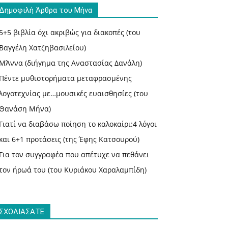
Δημοφιλή Άρθρα του Μήνα
5+5 βιβλία όχι ακριβώς για διακοπές (του
Βαγγέλη Χατζηβασιλείου)
ΜΆννα (διήγημα της Αναστασίας Δανάλη)
Πέντε μυθιστορήματα μεταφρασμένης
λογοτεχνίας με…μουσικές ευαισθησίες (του
Θανάση Μήνα)
Γιατί να διαβάσω ποίηση το καλοκαίρι:4 λόγοι
και 6+1 προτάσεις (της Έφης Κατσουρού)
Για τον συγγραφέα που απέτυχε να πεθάνει
τον ήρωά του (του Κυριάκου Χαραλαμπίδη)
ΣΧΟΛΙΑΣΑΤΕ