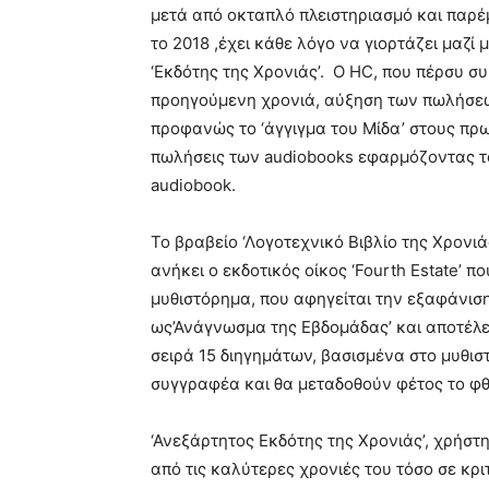
μετά από οκταπλό πλειστηριασμό και παρ
το 2018 ,έχει κάθε λόγο να γιορτάζει μαζ
‘Εκδότης της Χρονιάς’. Ο HC, που πέρσυ σ
προηγούμενη χρονιά, αύξηση των πωλήσεω
προφανώς το ‘άγγιγμα του Μίδα’ στους π
πωλήσεις των audiobooks εφαρμόζοντας τα
audiobook.
Το βραβείο ‘Λογοτεχνικό Βιβλίο της Χρονιά
ανήκει ο εκδοτικός οίκος ‘Fourth Estate’ πο
μυθιστόρημα, που αφηγείται την εξαφάνιση
ως’Ανάγνωσμα της Εβδομάδας’ και αποτέλεσε
σειρά 15 διηγημάτων, βασισμένα στο μυθισ
συγγραφέα και θα μεταδοθούν φέτος το φ
‘Ανεξάρτητος Εκδότης της Χρονιάς’, χρήστη
από τις καλύτερες χρονιές του τόσο σε κρ