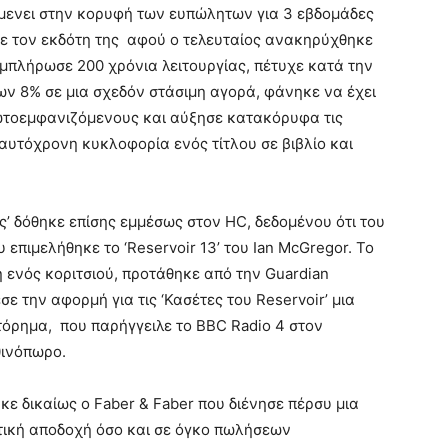
έμενει στην κορυφή των ευπώλητων για 3 εβδομάδες
ί με τον εκδότη της αφού ο τελευταίος ανακηρύχθηκε
υμπλήρωσε 200 χρόνια λειτουργίας, πέτυχε κατά την
ν 8% σε μια σχεδόν στάσιμη αγορά, φάνηκε να έχει
ρωτοεμφανιζόμενους και αύξησε κατακόρυφα τις
υτόχρονη κυκλοφορία ενός τίτλου σε βιβλίο και
ς’ δόθηκε επίσης εμμέσως στον HC, δεδομένου ότι του
υ επιμελήθηκε το ‘Reservoir 13’ του Ian McGregor. Το
 ενός κοριτσιού, προτάθηκε από την Guardian
 την αφορμή για τις ‘Κασέτες του Reservoir’ μια
τόρημα, που παρήγγειλε το BBC Radio 4 στον
θινόπωρο.
κε δικαίως ο Faber & Faber που διένησε πέρσυ μια
ιτική αποδοχή όσο και σε όγκο πωλήσεων