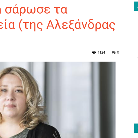
n σάρωσε τα
εία (της Αλεξάνδρας
ΑΝΑΓΝΩΣΤΗΣ
1124
0
ΓΙΑ
ΤΟ