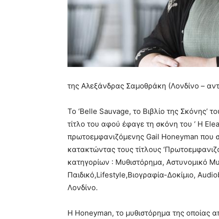
της Αλεξάνδρας Σαμοθράκη (Λονδίνο – αν
Το ‘Belle Sauvage, το Βιβλίο της Σκόνης’ 
τίτλο του αφού έφαγε τη σκόνη του ‘ Η Ele
πρωτοεμφανιζόμενης Gail Honeyman που σ
κατακτώντας τους τίτλους ‘Πρωτοεμφανιζόμ
κατηγορίων : Μυθιστόρημα, Αστυνομικό Μ
Παιδικό,Lifestyle,Βιογραφία-Δοκίμιο, Audi
Λονδίνο.
Η Honeyman, το μυθιστόρημα της οποίας α