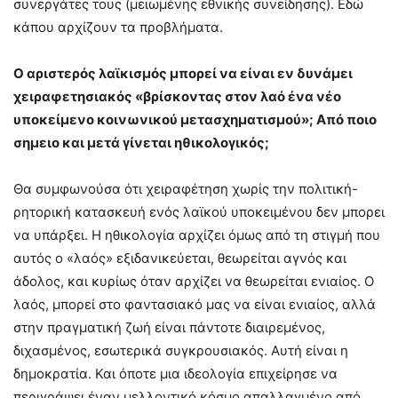
συνεργάτες τους (μειωμένης εθνικής συνείδησης). Εδώ
κάπου αρχίζουν τα προβλήματα.
Ο αριστερός λαϊκισμός μπορεί να είναι εν δυνάμει
χειραφετησιακός «βρίσκοντας στον λαό ένα νέο
υποκείμενο κοινωνικού μετασχηματισμού»; Από ποιο
σημειο και μετά γίνεται ηθικολογικός;
Θα συμφωνούσα ότι χειραφέτηση χωρίς την πολιτική-
ρητορική κατασκευή ενός λαϊκού υποκειμένου δεν μπορει
να υπάρξει. Η ηθικολογία αρχίζει όμως από τη στιγμή που
αυτός ο «λαός» εξιδανικεύεται, θεωρείται αγνός και
άδολος, και κυρίως όταν αρχίζει να θεωρείται ενιαίος. Ο
λαός, μπορεί στο φαντασιακό μας να είναι ενιαίος, αλλά
στην πραγματική ζωή είναι πάντοτε διαιρεμένος,
διχασμένος, εσωτερικά συγκρουσιακός. Αυτή είναι η
δημοκρατία. Και όποτε μια ιδεολογία επιχείρησε να
περιγράψει έναν μελλοντικό κόσμο απαλλαγμένο από