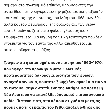
σοβαρά στο πολιτισμικό επίπεδο, κηρύσσοντας την
αντεπίθεση στην «ηγεμονία» της ριζοσπαστικής αξιακής
κουλτούρας της Αριστεράς, του Μάη του 1968, των 60s
αλλά και του φεμινισμού, της οικολογίας, των νέων
ευαισθησιών σε ζητήματα φύλου, γλώσσας κ.ο.κ.
Σφυρηλατεί έτσι μια ισχυρή πολιτική ταυτότητα που δεν
ντρέπεται για τον εαυτό της αλλά απευθύνεται με
αυτοπεποίθηση στις μάζες.
Γράφεις ότι η «σιωπηρή επανάσταση» του 1960-1970,
που έφερε στο προσκήνιο μετα-υλιστικές
προτεραιότητες (οικολογία, ισότητα των φύλων,
ανοιχτή κοινωνία, ποιότητα ζωής) δεν αρκεί πια για να
αντισταθεί στην αντεπίθεση της
Altright
. Θα πρέπει η
Νέα Αριστερά να επανέλθει δυναμικά στο οικονομικό
πεδίο; Πιστεύεις ότι, από κάποια στιγμή και μετά, ας
πούμε από τη δεκαετία του 1980, αποξενώθηκε από