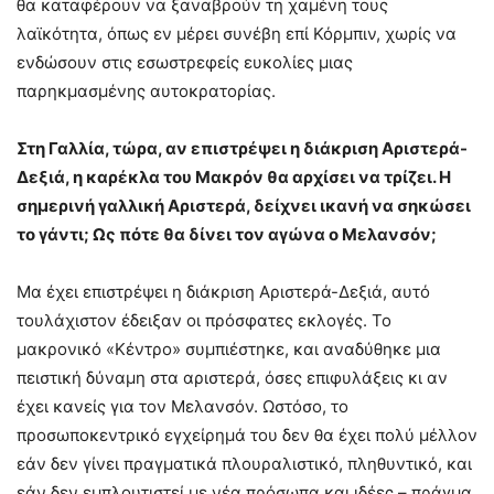
θα καταφέρουν να ξαναβρούν τη χαμένη τους
λαϊκότητα, όπως εν μέρει συνέβη επί Κόρμπιν, χωρίς να
ενδώσουν στις εσωστρεφείς ευκολίες μιας
παρηκμασμένης αυτοκρατορίας.
Στη Γαλλία, τώρα, αν επιστρέψει η διάκριση Αριστερά-
Δεξιά, η καρέκλα του Μακρόν θα αρχίσει να τρίζει. Η
σημερινή γαλλική Αριστερά, δείχνει ικανή να σηκώσει
το γάντι; Ως πότε θα δίνει τον αγώνα ο Μελανσόν;
Μα έχει επιστρέψει η διάκριση Αριστερά-Δεξιά, αυτό
τουλάχιστον έδειξαν οι πρόσφατες εκλογές. Το
μακρονικό «Κέντρο» συμπιέστηκε, και αναδύθηκε μια
πειστική δύναμη στα αριστερά, όσες επιφυλάξεις κι αν
έχει κανείς για τον Μελανσόν. Ωστόσο, το
προσωποκεντρικό εγχείρημά του δεν θα έχει πολύ μέλλον
εάν δεν γίνει πραγματικά πλουραλιστικό, πληθυντικό, και
εάν δεν εμπλουτιστεί με νέα πρόσωπα και ιδέες – πράγμα