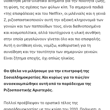
υιοθέτησε μετα-υλιστικά αιτήματα για την ποιότητα ζωής,
τη φύση, τις σχέσεις των φύλων κλπ. Τα σημερινά παιδιά
«της επισφάλειας και του Netflix», οι μιλένιαλς και η γενιά
Ζ, ριζοσπαστικοποιούν αυτή την αξιακή κληρονομιά των
γονιών και των παππούδων τους, είναι διεθνοποιημένα
και κοσμοπολίτικα, αλλά ταυτόχρονα η υλική συνθήκη
στην οποία μεγαλώνουν γίνεται όλο και πιο επισφαλής.
Αυτή η αντίθεση είναι, νομίζω, καθοριστική για τη
συνείδηση και την ταυτότητα των σημερινών γενεών.
Είναι ζήτημα εποχής, όχι απλώς ηλικίας.
Θα ήθελα να μιλήσουμε για την επιστροφή της
Σοσιαλδημοκρατίας. Και κυρίως για το πώς/αν
ανασκουμπώθηκε αυτή από το παράδειγμα της
Ριζοσπαστικής Αριστεράς.
Πολλοί προέβλεψαν το οριστικό τέλος της
σοσιαλδημοκρατίας με την κρίση του 2010. Πράγματι, η