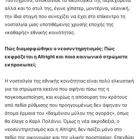
Ταυτόχρονα, ανακαίνισε τα ιδεολογικά της περιεχόμενα
αλλά και το στυλ της, έγινε χίπστερ, μοντέρνα, νεανική,
την ίδια στιγμή που συνεχίζει να έχει στο επίκεντρο τη
νοσταλγία μιας υποτιθέμενης χρυσής εποχής της
«καθαρής» εθνικής κοινότητας.
Πώς διαμορφώθηκε ο νεοσυντηρητισμός; Πώς
εκφράζεται η
Altright
και ποια κοινωνικά στρώματα
εκπροσωπεί;
Η νοσταλγία της εθνικής κοινότητας είναι πολύ ελκυστική
για τα στρώματα εκείνα που αφήνει πίσω της η
παγκοσμιοποίηση, και κυρίως η απόσυρση του κράτους
από πεδία ρύθμισης που προηγουμένως δεν άφηναν τα
άτομα έρμαια του «δαιμόνιου μύλου της αγοράς», όπως
θα έλεγε ο Καρλ Πολάνυι. Όμως η νέα ακροδεξιά, ο
νεοσυντηρητισμός και η Altright, δεν παίζει μόνο στο
πεδίο της οικονομίας και της υλικής προστασίας. Επενδύει