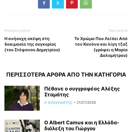
Previous article
Next article
Η ανήσυχη σκέψη στη
Το Χρώμα Που Λείπει Από
δοκιμασία της συγκυρίας
τον Κανόνα και λίγη τζαζ
(του Στέφανου Δημητρίου)
(γράφει η Μαρία
Δαλαμήτρου)
ΠΕΡΙΣΣΟΤΕΡΑ ΑΡΘΡΑ ΑΠΟ ΤΗΝ ΚΑΤΗΓΟΡΙΑ
Πέθανε ο συγγραφέας Αλέξης
Σταμάτης
ο αναγνώστης
-
21/07/2026
O Albert Camus και η Ελλάδα-
διάλεξη του Γιώργου