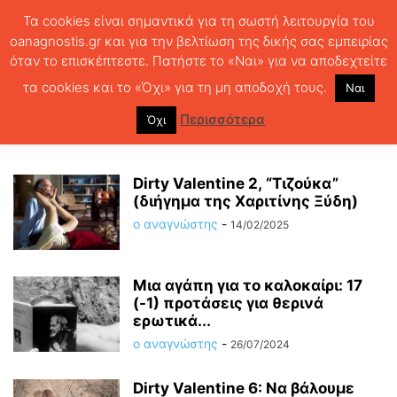
Τα cookies είναι σημαντικά για τη σωστή λειτουργία του
oanagnostis.gr και για την βελτίωση της δικής σας εμπειρίας
όταν το επισκέπτεστε. Πατήστε το «Ναι» για να αποδεχτείτε
ΑΡΧΙΚΗ
ΕΡΩΤΙΚΗ ΛΟΓΟΤΕΧΝΙΑ
τα cookies και το «Όχι» για τη μη αποδοχή τους.
Ναι
ΕΡΩΤΙΚΗ ΛΟΓΟΤΕΧΝΙΑ
Περισσότερα
Όχι
Dirty Valentine 2, “Τιζούκα”
(διήγημα της Χαριτίνης Ξύδη)
ο αναγνώστης
-
14/02/2025
Μια αγάπη για το καλοκαίρι: 17
(-1) προτάσεις για θερινά
ερωτικά...
ο αναγνώστης
-
26/07/2024
Dirty Valentine 6: Να βάλουμε