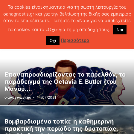
Τα cookies είναι σημαντικά για τη σωστή λειτουργία του
oanagnostis.gr και για την βελτίωση της δικής σας εμπειρίας
όταν το επισκέπτεστε. Πατήστε το «Ναι» για να αποδεχτείτε
ΑΡΧΙΚΗ
ΕΠΙΣΤΗΜΟΝΙΚΗ ΦΑΝΤΑΣΙΑ
τα cookies και το «Όχι» για τη μη αποδοχή τους.
Ναι
ΕΠΙΣΤΗΜΟΝΙΚΗ ΦΑΝΤΑΣΙΑ
Περισσότερα
Όχι
Επαναπροσδιορίζοντας το παρελθόν, το
παράδειγμα της Octavia E. Butler (του
Μάνου...
ο αναγνώστης
-
14/07/2021
Βομβαρδισμένα τοπία: η καθημερινή
πρακτική την περίοδο της δυστοπίας.