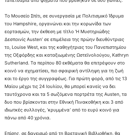
ταπετσαρία από ψίγματα που βρέθηκαν σε δυο γωνίες.
Το Μουσείο Σπίτι, σε συνεργασία με Πολιτισμικό Ίδρυμα
του Hampshire, οργανώνει και την κορωνίδα των
εορτασμών, την έκθεση με τίτλο ‘Η Μυστηριώδης
Δεσποινίς Austen’ σε επιμέλεια της πρώην διευθύντριας
το, Louise West, και της καθηγήτριας του Πανεπιστημίου
της Οξφόρδης και καταξιωμένης Ωστεϊνολούγου, Kathryn
Sutherland. Τα περίπου 80 εκθέματα θα επιτρέψουν στο
κοινό να σχηματίσει, πιο σφαιρική αντίληψη για τη ζωή
και το έργο της συγγραφέως. Για πρώτη φορά, από τις 13
Μαίου μέχρι τις 24 Ιουλίου, θα μπορεί κανείς να δει
ταυτόχρονα και τα 5 σωζόμενα πορτρέτα της Austen, τα
δυο που βρίσκονται στην Εθνική Πινακοθήκη και 3 από
ιδιωτκές συλλογές, ‘κρυμμένα’ από το ευρύ κοινό για
πάνω από 40 χρόνια.
Επίσης, σε δανεισμό από τη Βρετανική Βιβλιοθήκη, θα