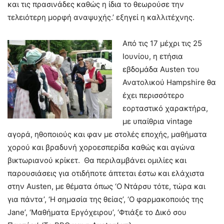
και τις πρασινάδες καθώς η ίδια το θεωρούσε την
τελειότερη μορφή αναψυχής.’ εξηγεί η καλλιτέχνης.
Από τις 17 μέχρι τις 25
Ιουνίου, η ετήσια
εβδομάδα Austen του
Ανατολικού Hampshire θα
έχει περισσότερο
εορταστικό χαρακτήρα,
με υπαίθρια vintage
αγορά, ηθοποιούς και φαν με στολές εποχής, μαθήματα
χορού και βραδυνή χοροεσπερίδα καθώς και αγώνα
βικτωριανού κρίκετ. Θα περιλαμβάνει ομιλίες και
παρουσιάσεις για οτιδήποτε άπτεται έστω και ελάχιστα
στην Austen, με θέματα όπως ‘Ο Ντάρσυ τότε, τώρα και
για πάντα’, ‘Η σημασία της θείας’, ‘Ο φαρμακοποιός της
Jane’, ‘Μαθήματα Εργόχειρου’, ‘Φτιάξε το Δικό σου