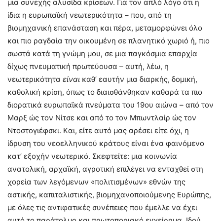
μια συνεχής αλυσίδα κρίσεων. Για τον απλό λόγο ότι η
ίδια η ευρωπαϊκή νεωτερικότητα – που, από τη
βιομηχανική επανάσταση και πέρα, μεταμορφώνει όλο
και πιο ραγδαία την οικουμένη σε πλανητικό χωριό ή, πιο
σωστά κατά τη γνώμη μου, σε μια παγκόσμια επαρχία
δίχως πνευματική πρωτεύουσα – αυτή, λέω, η
νεωτερικότητα
είναι
καθ’ εαυτήν μια διαρκής, δομική,
καθολική κρίση, όπως το διαισθάνθηκαν καθαρά τα πιο
διορατικά ευρωπαϊκά πνεύματα του 19ου αιώνα – από τον
Mαρξ ώς τον Nίτσε και από το τον Mπωντλαίρ ώς τον
Nτοστογιέφσκι. Kαι, είτε αυτό μας αρέσει είτε όχι, η
ίδρυση του νεοελληνικού κράτους είναι ένα φαινόμενο
κατ’ εξοχήν νεωτερικό. Σκεφτείτε: μια κοινωνία
ανατολική, αρχαϊκή, αγροτική επιλέγει να ενταχθεί στη
χορεία των λεγόμενων «πολιτισμένων» εθνών της
αστικής, καπιταλιστικής, βιομηχανοποιούμενης Eυρώπης,
με όλες τις αντιφατικές συνέπειες που έμελλε να έχει
αυτό το παράτολμο και πρωτοποριακό εγχείρημα. Iδού