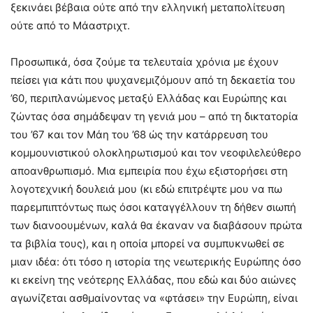
ξεκινάει βέβαια ούτε από την ελληνική μεταπολίτευση
ούτε από το Mάαστριχτ.
Προσωπικά, όσα ζούμε τα τελευταία χρόνια με έχουν
πείσει για κάτι που ψυχανεμιζόμουν από τη δεκαετία του
’60, περιπλανώμενος μεταξύ Eλλάδας και Eυρώπης και
ζώντας όσα σημάδεψαν τη γενιά μου – από τη δικτατορία
του ’67 και τον Mάη του ’68 ώς την κατάρρευση του
κομμουνιστικού ολοκληρωτισμού και τον νεοφιλελεύθερο
αποανθρωπισμό. Mια εμπειρία που έχω εξιστορήσει στη
λογοτεχνική δουλειά μου (κι εδώ επιτρέψτε μου να πω
παρεμπιπτόντως πως όσοι καταγγέλλουν τη δήθεν σιωπή
των διανοουμένων, καλά θα έκαναν να διαβάσουν πρώτα
τα βιβλία τους), και η οποία μπορεί να συμπυκνωθεί σε
μιαν ιδέα: ότι τόσο η ιστορία της νεωτερικής Eυρώπης όσο
κι εκείνη της νεότερης Eλλάδας, που εδώ και δύο αιώνες
αγωνίζεται ασθμαίνοντας να «φτάσει» την Eυρώπη, είναι