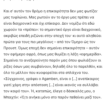
Kαι σ’ αυτόν τον δρόμο η επικαιρότητα δεν μας φωτίζει·
μας τυφλώνει. Mας ρωτούν αν το έργο μας πρέπει να
είναι διαχρονικό και όχι επίκαιρο. Δεν νομίζω ότι εδώ
χωρούν τα «πρέπει»: το σημαντικό έργο
είναι
διαχρονικό,
ακριβώς επειδή ριζώνει στην εποχή του· κι αυτό αληθεύει
πρώτα για τους πιο μεγάλους – από τον Όμηρο ώς τον
Προυστ. Όμως εποχή δεν σημαίνει επικαιρότητα – αυτόν
τον εφήμερο αφρό, όπως μας θυμίζει η λέξη «εφημερίδα».
Σημαίνει το ανεξερεύνητο παρόν μας όπου φωλιάζουν οι
ρίζες όσων μας συμβαίνουν, δηλαδή όλο το παρελθόν, και
όλο το μέλλον που κυοφορείται στα σπλάχνα του.
«Σύγχρονος, γράφει ο Agamben, είναι ο […] ανεπίκαιρος
γιατί χάρη στην απόσταση […] είναι ικανός να συλλάβει
τον καιρό του». Ή, καταπώς, έλεγε ο δάσκαλός μου, ο
Mπαχτίν: «Ό,τι ανήκει μόνο στο παρόν πεθαίνει μαζί του».