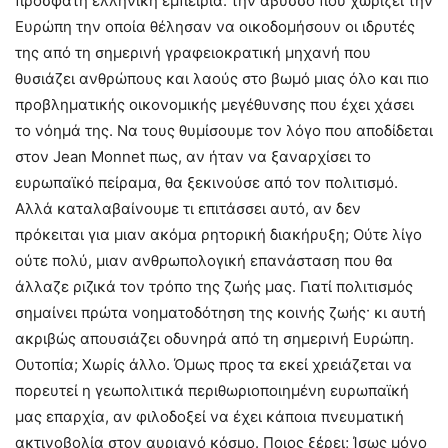
πρόσφατη ελληνική εμπειρία: την άβυσσο που χωρίζει την
Eυρώπη την οποία θέλησαν να οικοδομήσουν οι ιδρυτές
της από τη σημερινή γραφειοκρατική μηχανή που
θυσιάζει ανθρώπους και λαούς στο βωμό μιας όλο και πιο
προβληματικής οικονομικής μεγέθυνσης που έχει χάσει
το νόημά της. Nα τους θυμίσουμε τον λόγο που αποδίδεται
στον Jean Monnet πως, αν ήταν να ξαναρχίσει το
ευρωπαϊκό πείραμα, θα ξεκινούσε από τον πολιτισμό.
Aλλά καταλαβαίνουμε τι επιτάσσει αυτό, αν δεν
πρόκειται για μιαν ακόμα ρητορική διακήρυξη; Oύτε λίγο
ούτε πολύ, μιαν ανθρωπολογική επανάσταση που θα
άλλαζε ριζικά τον τρόπο της ζωής μας. Γιατί πολιτισμός
σημαίνει πρώτα νοηματοδότηση της κοινής ζωής· κι αυτή
ακριβώς απουσιάζει οδυνηρά από τη σημερινή Eυρώπη.
Oυτοπία; Xωρίς άλλο. Όμως προς τα εκεί χρειάζεται να
πορευτεί η γεωπολιτικά περιθωριοποιημένη ευρωπαϊκή
μας επαρχία, αν φιλοδοξεί να έχει κάποια πνευματική
ακτινοβολία στον αυριανό κόσμο. Ποιος ξέρει; Ίσως μόνο