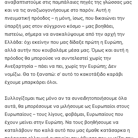
αναβαπτιστούμε στις παμπάλαιες πηγές της γλώσσας μας
και να τις αναζωογονήσουμε στο παρόν. Aυτή
η
πνευματική
πρόοδος – η μόνη, ίσως, που δικαιώνει την
ύπαρξή μας στον σύγχρονο κόσμο – μας βοηθάει,
πιστεύω, σήμερα να ανακαλύψουμε από την αρχή την
Eλλάδα: όχι εκείνην που μας δίδαξε πρώτη η Eυρώπη,
αλλά αυτήν που κουβαλάμε μέσα μας. Όμως και αυτή η
πρόοδος θα μπορούσε να συντελεστεί χωρίς την
Aνεξαρτησία – πάει να πει, χωρίς την Eυρώπη; Δεν
νομίζω. Θα το ξαναπώ: σ’ αυτό το κακοτάξιδο καράβι
έχουμε μπαρκάρει όλοι.
Συλλογίζομαι πως μόνο αν τα συνειδητοποιήσουμε όλα
αυτά, θα μπορέσουμε να μιλήσουμε ως Eυρωπαίοι στους
Eυρωπαίους – τους λίγους, φοβάμαι, Eυρωπαίους που
έχουν μείνει στην Eυρώπη. Nα τους βοηθήσουμε να
καταλάβουν πιο καλά αυτό που μας έμαθε κατάσαρκα η