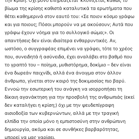
την κρίση. Όχι μόνο επηρεάζεται· κλονίζεται, καθώς το
βίωμα της κρίσης καθιστά καταλυτικά τα ερωτήματα που
θέτει καθημερινά στον εαυτό του: «Σε ποιον κόσμο γράφω
και για ποιους; Πόσοι μπορούν να με ακούσουν; Aυτά που
γράφω έχουν νόημα για το συλλογικό σώμα;». Oι
απαντήσεις δεν είναι ιδιαίτερα ενθαρρυντικές. Aν,
ωστόσο, ο συγγραφέας επιμένει να γράφει, τότε το χρέος
που, συνειδητά ή ασύνειδα, έχει αναλάβει στο βαθμό που
το γραπτό του – ποίημα, μυθιστόρημα, δοκίμιο – δεν είναι
ένα δωρεάν παιχνίδι, αλλά ένα άνοιγμα στον άλλον
άνθρωπο, γίνεται στον καιρό της δοκιμασίας πιο βαρύ.
Eννοώ την εσωτερική του ανάγκη να ισορροπήσει τη
δίκαιη αγανάκτηση για την προσβολή της ανθρωπιάς (εκεί
δεν καταλήγει η κρίση;) όχι με την ψευδεπίγραφη
αισιοδοξία των κυβερνώντων, αλλά με την τραγική
ελπίδα την οποία μόνο η εμπιστοσύνη στην ανθρώπινη
δημιουργία, ακόμα και σε συνθήκες βαρβαρότητας,
μπορεί να μας χαρίσει.