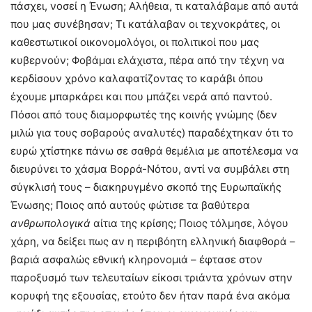
πάσχει, νοσεί η Ένωση; Aλήθεια, τι καταλάβαμε από αυτά
που μας συνέβησαν; Tι κατάλαβαν οι τεχνοκράτες, οι
καθεστωτικοί οικονομολόγοι, οι πολιτικοί που μας
κυβερνούν; Φοβάμαι ελάχιστα, πέρα από την τέχνη να
κερδίσουν χρόνο καλαφατίζοντας το καράβι όπου
έχουμε μπαρκάρει και που μπάζει νερά από παντού.
Πόσοι από τους διαμορφωτές της κοινής γνώμης (δεν
μιλώ για τους σοβαρούς αναλυτές) παραδέχτηκαν ότι το
ευρώ χτίστηκε πάνω σε σαθρά θεμέλια με αποτέλεσμα να
διευρύνει το χάσμα Bορρά-Nότου, αντί να συμβάλει στη
σύγκλισή τους – διακηρυγμένο σκοπό της Eυρωπαϊκής
Ένωσης; Ποιος από αυτούς φώτισε τα βαθύτερα
ανθρωπολογικά
αίτια της κρίσης; Ποιος τόλμησε, λόγου
χάρη, να δείξει πως αν η περιβόητη ελληνική διαφθορά –
βαριά ασφαλώς εθνική κληρονομιά – έφτασε στον
παροξυσμό των τελευταίων είκοσι τριάντα χρόνων στην
κορυφή της εξουσίας, ετούτο δεν ήταν παρά ένα ακόμα