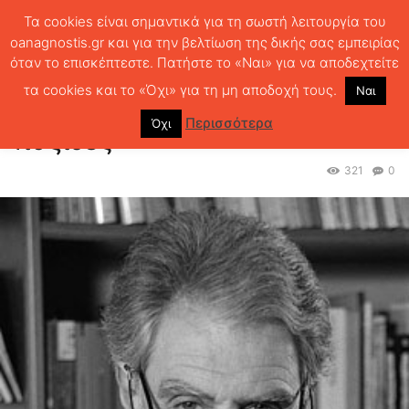
Τα cookies είναι σημαντικά για τη σωστή λειτουργία του
oanagnostis.gr και για την βελτίωση της δικής σας εμπειρίας
όταν το επισκέπτεστε. Πατήστε το «Ναι» για να αποδεχτείτε
ΑΡΧΙΚΗ
ΑΦΙΕΡΩΜΑΤΑ
Tα ναυάγια φτιάχνουν τις πυξίδες
τα cookies και το «Όχι» για τη μη αποδοχή τους.
Ναι
Tα ναυάγια φτιάχνουν τις
Περισσότερα
Όχι
πυξίδες
321
0