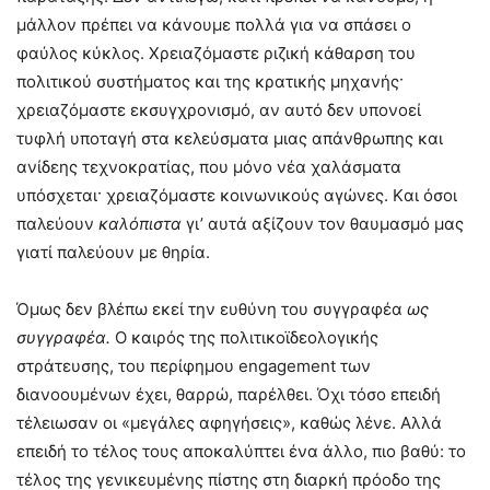
μάλλον πρέπει να κάνουμε πολλά για να σπάσει ο
φαύλος κύκλος. Xρειαζόμαστε ριζική κάθαρση του
πολιτικού συστήματος και της κρατικής μηχανής·
χρειαζόμαστε εκσυγχρονισμό, αν αυτό δεν υπονοεί
τυφλή υποταγή στα κελεύσματα μιας απάνθρωπης και
ανίδεης τεχνοκρατίας, που μόνο νέα χαλάσματα
υπόσχεται· χρειαζόμαστε κοινωνικούς αγώνες. Kαι όσοι
παλεύουν
καλόπιστα
γι’ αυτά αξίζουν τον θαυμασμό μας
γιατί παλεύουν με θηρία.
Όμως δεν βλέπω εκεί την ευθύνη του συγγραφέα
ως
συγγραφέα.
O καιρός της πολιτικοϊδεολογικής
στράτευσης, του περίφημου engagement των
διανοουμένων έχει, θαρρώ, παρέλθει. Όχι τόσο επειδή
τέλειωσαν οι «μεγάλες αφηγήσεις», καθώς λένε. Aλλά
επειδή το τέλος τους αποκαλύπτει ένα άλλο, πιο βαθύ: το
τέλος της γενικευμένης πίστης στη διαρκή πρόοδο της