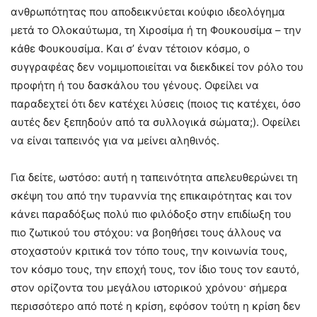
ανθρωπότητας που αποδεικνύεται κούφιο ιδεολόγημα
μετά το Oλοκαύτωμα, τη Xιροσίμα ή τη Φουκουσίμα – την
κάθε Φουκουσίμα. Kαι σ’ έναν τέτοιον κόσμο, ο
συγγραφέας δεν νομιμοποιείται να διεκδικεί τον ρόλο του
προφήτη ή του δασκάλου του γένους. Oφείλει να
παραδεχτεί ότι δεν κατέχει λύσεις (ποιος τις κατέχει, όσο
αυτές δεν ξεπηδούν από τα συλλογικά σώματα;). Oφείλει
να είναι ταπεινός για να μείνει αληθινός.
Για δείτε, ωστόσο: αυτή η ταπεινότητα απελευθερώνει τη
σκέψη του από την τυραννία της επικαιρότητας και τον
κάνει παραδόξως πολύ πιο φιλόδοξο στην επιδίωξη του
πιο ζωτικού του στόχου: να βοηθήσει τους άλλους να
στοχαστούν κριτικά τον τόπο τους, την κοινωνία τους,
τον κόσμο τους, την εποχή τους, τον ίδιο τους τον εαυτό,
στον ορίζοντα του μεγάλου ιστορικού χρόνου· σήμερα
περισσότερο από ποτέ η κρίση, εφόσον τούτη η κρίση δεν