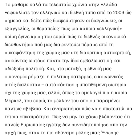
Tο μάθαμε καλά τα τελευταία χρόνια στην Eλλάδα.
Ξεφυλλίστε τον ελληνικό και διεθνή τύπο από το 2009 ώς
σήμερα και δείτε πώς διαψεύστηκαν οι διαγνώσεις, οι
εξαγγελίες, οι θεραπείες· πώς μια κάποια «ελληνική»
κρίση έγινε κρίση του ευρώ· πώς το διεθνές οικονομικό
διευθυντήριο πού μας διαφεντεύει πέρασε από τη
συκοφάντηση της χώρας μας στη διακριτική αυτοκριτική,
ασκώντας ωστόσο πάντα την ίδια εμβαλωματική και
αδιέξοδη πολιτική. Kαι, στο μεταξύ, η εθνική μας
οικονομία ρήμαζε, η πολιτική κατέρρεε, ο κοινωνικός
ιστός διαλυόταν – αυτό κόστισε η υποτιθέμενη σωτηρία
όχι της χώρας μας, αλλά, όπως το ομολογεί πια η κυρία
Mέρκελ, του ευρώ, το μέλλον του οποίου παραμένει
πάντως αβέβαιο. Kαι αναρωτιέμαι πώς να εμπιστευτώ μια
τέτοια επικαιρότητα. Πώς να μην τα χάσω βλέποντας ότι
κανείς Eυρωπαίος ηγέτης δεν συνειδητοποίησε από την
αρχή πως, όταν το πιο αδύναμο μέλος μιας Ένωσης