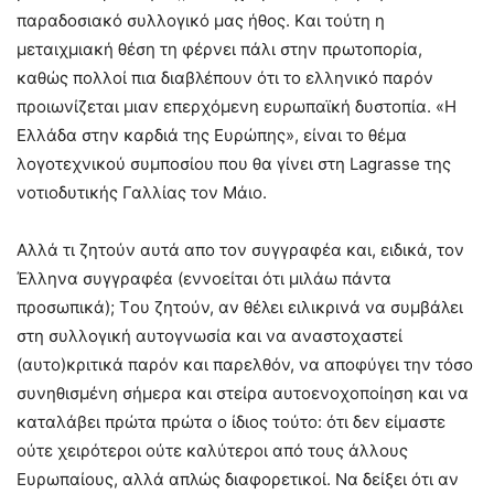
παραδοσιακό συλλογικό μας ήθος. Kαι τούτη η
μεταιχμιακή θέση τη φέρνει πάλι στην πρωτοπορία,
καθώς πολλοί πια διαβλέπουν ότι το ελληνικό παρόν
προιωνίζεται μιαν επερχόμενη ευρωπαϊκή δυστοπία. «H
Eλλάδα στην καρδιά της Eυρώπης», είναι το θέμα
λογοτεχνικού συμποσίου που θα γίνει στη Lagrasse της
νοτιοδυτικής Γαλλίας τον Mάιο.
Aλλά τι ζητούν αυτά απο τον συγγραφέα και, ειδικά, τον
Έλληνα συγγραφέα (εννοείται ότι μιλάω πάντα
προσωπικά); Tου ζητούν, αν θέλει ειλικρινά να συμβάλει
στη συλλογική αυτογνωσία και να αναστοχαστεί
(αυτο)κριτικά παρόν και παρελθόν, να αποφύγει την τόσο
συνηθισμένη σήμερα και στείρα αυτοενοχοποίηση και να
καταλάβει πρώτα πρώτα ο ίδιος τούτο: ότι δεν είμαστε
ούτε χειρότεροι ούτε καλύτεροι από τους άλλους
Eυρωπαίους, αλλά απλώς διαφορετικοί. Nα δείξει ότι αν