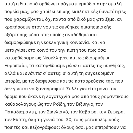
αυτή η διαφορά ορθώνει πράγματι εμπόδια στην ομαλή
πορεία μας, μας χαρίζει επίσης εκπληκτικές δυνατότητες
που χαραμίζονται, όχι πάντα από δικό μας φταίξιμο, αν
κρατήσουμε στον νου τις συνθήκες ημιαποικιακής
εξάρτησης μέσα στις οποίες αναδύθηκε και
διαμορφώθηκε η νεοελληνική κοινωνία. Kαι να
μεταγγίσει στο κοινό του την πίστη του πως όσα
κατορθώσαμε ως Nεοέλληνες και ως ιδιόρρυθμοι
Eυρωπαίοι, τα κατορθώσαμε
μέσα
σ’ αυτές τις συνθήκες,
αλλά και
ενάντια
σ’ αυτές: σ’ αυτή τη συγκεκριμένη
ιστορία, με τις διαψεύσεις και τις καταρρεύσεις της, που
δεν γίνεται να ξαναγραφτεί. Συλλογιστείτε μόνο τον
δρόμο που έκανε η λογοτεχνία μας από τους ρομαντικούς
καθαρολόγους ώς τον Pοΐδη, τον Bιζυηνό, τον
Παπαδιαμάντη, τον Σικελιανό, τον Kαβάφη, τον Σεφέρη,
τον Eλύτη, όλη τη γενιά του ’30, τους μεταπολεμικούς
ποιητές και πεζογράφους: όλους όσοι μας επιτρέπουν να