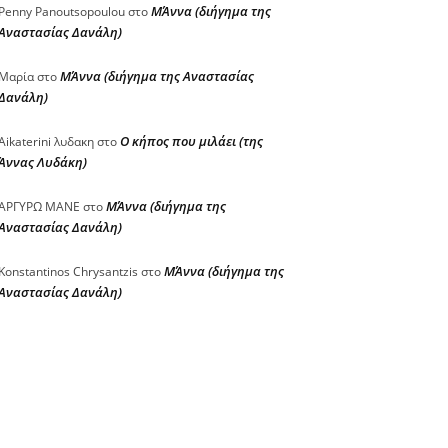
ΜΆννα (διήγημα της
Penny Panoutsopoulou
στο
Αναστασίας Δανάλη)
ΜΆννα (διήγημα της Αναστασίας
Μαρία
στο
Δανάλη)
Ο κήπος που μιλάει (της
Aikaterini λυδακη
στο
Άννας Λυδάκη)
ΜΆννα (διήγημα της
ΑΡΓΥΡΩ ΜΑΝΕ
στο
Αναστασίας Δανάλη)
ΜΆννα (διήγημα της
Konstantinos Chrysantzis
στο
Αναστασίας Δανάλη)