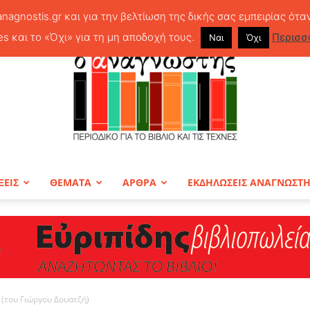
anagnostis.gr και για την βελτίωση της δικής σας εμπειρίας ότα
es και το «Όχι» για τη μη αποδοχή τους.
Περισσ
Ναι
Όχι
ΞΕΙΣ
ΘΕΜΑΤΑ
ΑΡΘΡΑ
ΕΚΔΗΛΩΣΕΙΣ ΑΝΑΓΝΩΣΤ
ΠΕΡΙΟΔΙΚΟ
 (του Γιώργου Δουατζή)
Ο