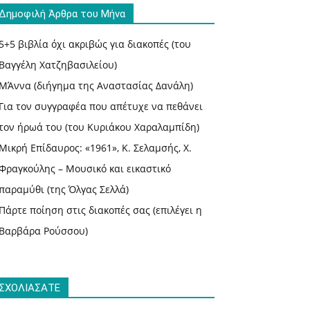
Δημοφιλή Άρθρα του Μήνα
5+5 βιβλία όχι ακριβώς για διακοπές (του
Βαγγέλη Χατζηβασιλείου)
ΜΆννα (διήγημα της Αναστασίας Δανάλη)
Για τον συγγραφέα που απέτυχε να πεθάνει
τον ήρωά του (του Κυριάκου Χαραλαμπίδη)
Μικρή Επίδαυρος: «1961», Κ. Σελαμσής, Χ.
Φραγκούλης – Μουσικό και εικαστικό
παραμύθι (της Όλγας Σελλά)
Πάρτε ποίηση στις διακοπές σας (επιλέγει η
Βαρβάρα Ρούσσου)
ΣΧΟΛΙΑΣΑΤΕ