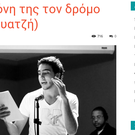
όνη της τον δρόμο
ουατζή)
ΑΝΑΓΝΩΣΤΗΣ
716
0
ΓΙΑ
ΤΟ