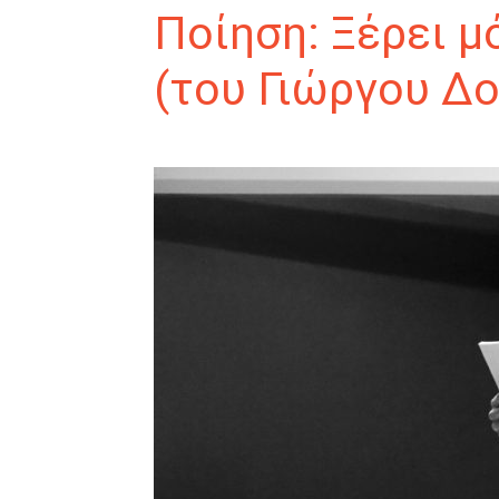
Ποίηση: Ξέρει μ
(του Γιώργου Δ