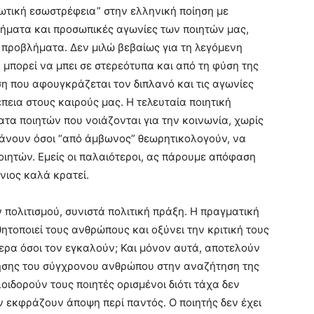
διωτική εσωστρέφεια” στην ελληνική ποίηση με
ήματα και προσωπικές αγωνίες των ποιητών μας,
προβλήματα. Δεν μιλώ βεβαίως για τη λεγόμενη
 μπορεί να μπει σε στερεότυπα και από τη φύση της
ση που αφουγκράζεται τον διπλανό και τις αγωνίες
πεια στους καιρούς μας. Η τελευταία ποιητική
ατα ποιητών που νοιάζονται για την κοινωνία, χωρίς
κάνουν όσοι “από άμβωνος” θεωρητικολογούν, να
ιητών. Εμείς οι παλαιότεροι, ας πάρουμε απόφαση
ιος καλά κρατεί.
πολιτισμού, συνιστά πολιτική πράξη. Η πραγματική
ητοποιεί τους ανθρώπους και οξύνει την κριτική τους
ερα όσοι τον εγκαλούν; Και μόνον αυτά, αποτελούν
θησης του σύγχρονου ανθρώπου στην αναζήτηση της
οιδορούν τους ποιητές ορισμένοι διότι τάχα δεν
ν εκφράζουν άποψη περί παντός. Ο ποιητής δεν έχει