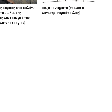
ς κόμπος στο σαλόνι-
Πεζά κεντήματα (γράφει ο
τα βιβλία της
Θανάσης Μαρκόπουλος)
ς Χαν Γκανγκ ( του
 Χατζηστεργίου)