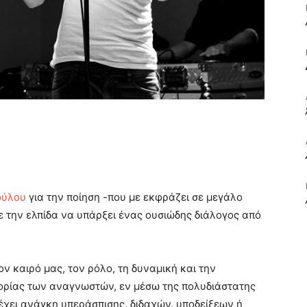
ΒΙΒΛΙΟ
ΚΑΙ
ούλου
για την ποίηση -που με εκφράζει σε μεγάλο
ε την ελπίδα να υπάρξει ένας ουσιώδης διάλογος από
ΤΙΣ
ν καιρό μας, τον ρόλο, τη δυναμική και την
ορίας των αναγνωστών, εν μέσω της πολυδιάστατης
 έχει ανάγκη υπεράσπισης, διδαχών, υποδείξεων ή
ΤΕΧΝΕΣ