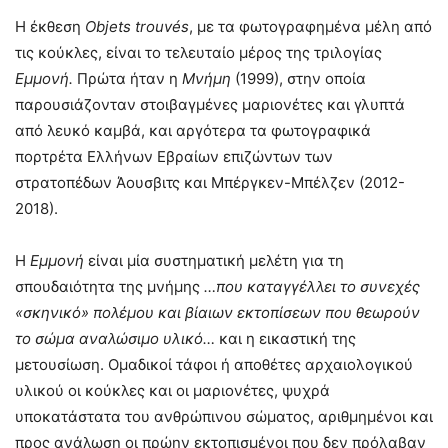
Η έκθεση
Objets
trouv
é
s
, με τα φωτογραφημένα μέλη από
τις κούκλες, είναι το τελευταίο μέρος της τριλογίας
Εμμονή.
Πρώτα ήταν η
Μνήμη
(1999), στην οποία
παρουσιάζονταν στοιβαγμένες μαριονέτες και γλυπτά
από λευκό καμβά, και αργότερα τα φωτογραφικά
πορτρέτα Ελλήνων Εβραίων επιζώντων των
στρατοπέδων Άουσβιτς και Μπέργκεν-Μπέλζεν (2012-
2018).
Η
Εμμονή
είναι μία συστηματική μελέτη για τη
σπουδαιότητα της μνήμης
…που καταγγέλλει το συνεχές
«σκηνικό» πολέμου και βίαιων εκτοπίσεων που θεωρούν
το σώμα αναλώσιμο υλικό…
και η εικαστική της
μετουσίωση. Ομαδικοί τάφοι ή αποθέτες αρχαιολογικού
υλικού οι κούκλες και οι μαριονέτες, ψυχρά
υποκατάστατα του ανθρώπινου σώματος, αριθμημένοι και
προς ανάλωση οι πρώην εκτοπισμένοι που δεν πρόλαβαν