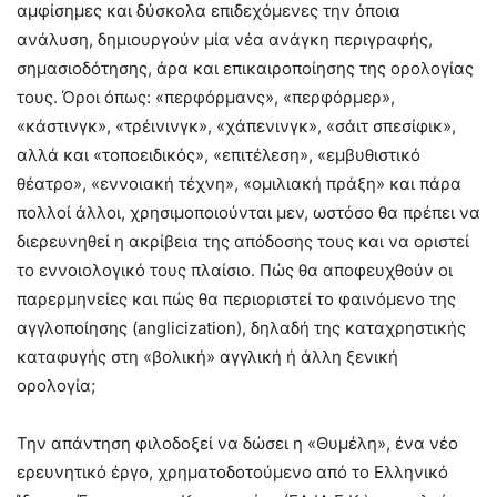
αμφίσημες και δύσκολα επιδεχόμενες την όποια
ανάλυση, δημιουργούν μία νέα ανάγκη περιγραφής,
σημασιοδότησης, άρα και επικαιροποίησης της ορολογίας
τους. Όροι όπως: «περφόρμανς», «περφόρμερ»,
«κάστινγκ», «τρέινινγκ», «χάπενινγκ», «σάιτ σπεσίφικ»,
αλλά και «τοποειδικός», «επιτέλεση», «εμβυθιστικό
θέατρο», «εννοιακή τέχνη», «ομιλιακή πράξη» και πάρα
πολλοί άλλοι, χρησιμοποιούνται μεν, ωστόσο θα πρέπει να
διερευνηθεί η ακρίβεια της απόδοσης τους και να οριστεί
το εννοιολογικό τους πλαίσιο. Πώς θα αποφευχθούν οι
παρερμηνείες και πώς θα περιοριστεί το φαινόμενο της
αγγλοποίησης (anglicization), δηλαδή της καταχρηστικής
καταφυγής στη «βολική» αγγλική ή άλλη ξενική
ορολογία;
Την απάντηση φιλοδοξεί να δώσει η «Θυμέλη», ένα νέο
ερευνητικό έργο, χρηματοδοτούμενο από το Ελληνικό