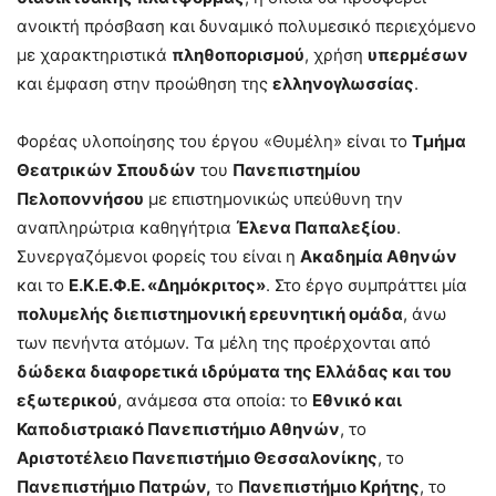
ανοικτή πρόσβαση και δυναμικό πολυμεσικό περιεχόμενο
με χαρακτηριστικά
πληθοπορισμού
, χρήση
υπερμέσων
και έμφαση στην προώθηση της
ελληνογλωσσίας
.
Φορέας υλοποίησης του έργου «Θυμέλη» είναι το
Τμήμα
Θεατρικών Σπουδών
του
Πανεπιστημίου
Πελοποννήσου
με επιστημονικώς υπεύθυνη την
αναπληρώτρια καθηγήτρια
Έλενα Παπαλεξίου
.
Συνεργαζόμενοι φορείς του είναι η
Ακαδημία Αθηνών
και το
Ε.Κ.Ε.Φ.Ε. «Δημόκριτος»
. Στο έργο συμπράττει μία
πολυμελής διεπιστημονική ερευνητική ομάδα
, άνω
των πενήντα ατόμων. Τα μέλη της προέρχονται από
δώδεκα διαφορετικά ιδρύματα της Ελλάδας και του
εξωτερικού
, ανάμεσα στα οποία: το
Εθνικό και
Καποδιστριακό Πανεπιστήμιο Αθηνών
, το
Αριστοτέλειο Πανεπιστήμιο Θεσσαλονίκης
, το
Πανεπιστήμιο Πατρών,
το
Πανεπιστήμιο Κρήτης
, το