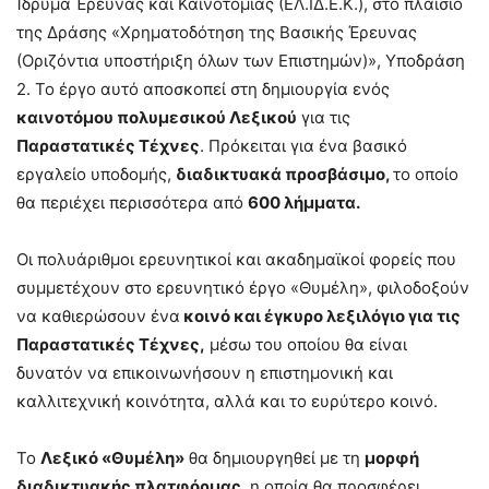
Ίδρυμα Έρευνας και Καινοτομίας (ΕΛ.ΙΔ.Ε.Κ.), στο πλαίσιο
της Δράσης «Χρηματοδότηση της Βασικής Έρευνας
(Οριζόντια υποστήριξη όλων των Επιστημών)», Υποδράση
2. Το έργο αυτό αποσκοπεί στη δημιουργία ενός
καινοτόμου πολυμεσικού Λεξικού
για τις
Παραστατικές Τέχνες
. Πρόκειται για ένα βασικό
εργαλείο υποδομής,
διαδικτυακά προσβάσιμο,
το οποίο
θα περιέχει περισσότερα από
600 λήμματα.
Οι πολυάριθμοι ερευνητικοί και ακαδημαϊκοί φορείς που
συμμετέχουν στο ερευνητικό έργο «Θυμέλη», φιλοδοξούν
να καθιερώσουν ένα
κοινό και έγκυρο λεξιλόγιο για τις
Παραστατικές Τέχνες,
μέσω του οποίου θα είναι
δυνατόν να επικοινωνήσουν η επιστημονική και
καλλιτεχνική κοινότητα, αλλά και το ευρύτερο κοινό.
Το
Λεξικό «Θυμέλη»
θα δημιουργηθεί με τη
μορφή
διαδικτυακής πλατφόρμας
, η οποία θα προσφέρει