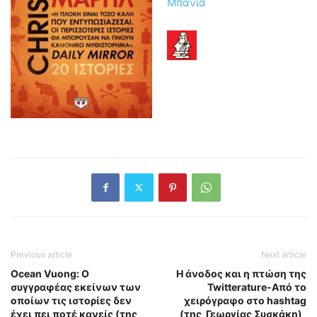
Μπανιά
Previous article
Next article
Ocean Vuong: Ο
Η άνοδος και η πτώση της
συγγραφέας εκείνων των
Twitterature-Από το
οποίων τις ιστορίες δεν
χειρόγραφο στο hashtag
έχει πει ποτέ κανείς (της
(της Γεωργίας Συσκάκη)