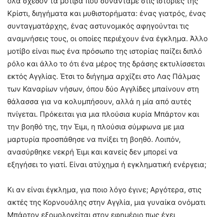
όλα σχεδόν τα μοτίβα που συναντάμε στις ιστορίες της
Κρίστι, διηγήματα και μυθιστορήματα: ένας γιατρός, ένας
συνταγματάρχης, ένας αστυνομικός αφηγούνται τις
αναμνήσεις τους, οι οποίες περιέχουν ένα έγκλημα. Άλλο
μοτίβο είναι πως ένα πρόσωπο της ιστορίας παίζει διπλό
ρόλο και άλλο το ότι ένα μέρος της δράσης εκτυλίσσεται
εκτός Αγγλίας. Έτσι το διήγημα αρχίζει στο Λας Πάλμας
των Καναρίων νήσων, όπου δύο Αγγλίδες μπαίνουν στη
θάλασσα για να κολυμπήσουν, αλλά η μία από αυτές
πνίγεται. Πρόκειται για μια πλούσια κυρία Μπάρτον και
την βοηθό της, την Έιμι, η πλούσια σύμφωνα με μια
μαρτυρία προσπάθησε να πνίξει τη βοηθό. Λοιπόν,
ανασύρθηκε νεκρή Έιμι και κανείς δεν μπορεί να
εξηγήσει το γιατί. Είναι ατύχημα ή εγκληματική ενέργεια;
Κι αν είναι έγκλημα, για ποιο λόγο έγινε; Αργότερα, στις
ακτές της Κορνουάλης στην Αγγλία, μια γυναίκα ονόματι
Μπάρτον εξομολογείται στον εφημέριο πως έχει