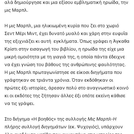
αλά δημιούργησε και μια εξίσου εμβληματική ηρωίδα, την
μις Μαρπλ.
Η μις Μαρπλ, μια ηλικιωμένη κυρία που ζει στο χωριό
Σεντ Μέρι Μιντ, έχει δυνατό μυαλό και χάρη στην ευφυΐα
της εξιχνιάζει κι αυτή εγκλήματα. Όπως γράφει η Άγκαθα
Κρίστι στην εισαγωγή του βιβλίου, η ηρωίδα της είχε μια
μικρή ομοιότητα με τη γιαγιά της, η οποία πάντα έδειχνε
να έχει γνώση του βάθους της ανθρώπινης φαυλότητας.
Η μις Μαρπλ πρωταγωνίστησε σε είκοσι διηγήματα που
γράφτηκαν σε τριάντα χρόνια. Όταν εκδόθηκαν οι
πρώτες έξι ιστορίες, άρεσαν πολύ στο αναγνωστικό κοινό
κι οι εκδότες της ζήτησαν άλλες έξι οπότε εκείνη κάθισε
να τις γράψει.
Στο διήγημα «Η βοηθός» της συλλογής
Μις Μαρπλ-
H
πλήρης συλλογή διηγημάτων
(εκ. Ψυχογιός), υπάρχουν