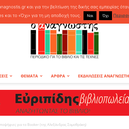
anagnostis.gr και για την βελτίωση της δικής σας εμπειρίας ότα
es και το «Όχι» για τη μη αποδοχή τους.
Περισσ
Ναι
Όχι
ΞΕΙΣ
ΘΕΜΑΤΑ
ΑΡΘΡΑ
ΕΚΔΗΛΩΣΕΙΣ ΑΝΑΓΝΩΣΤ
ΠΕΡΙΟΔΙΚΟ
υποψήφιες για το Booker (της Αλεξάνδρας Σαμοθράκη)
Ο