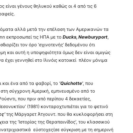
ς είναι γένους θηλυκού καθώς οι 4 από τις 6
ραφείς.
νόματα αλλά μετά την επέλαση των Αμερικανών τα
ann εκπροσωπεί τις ΗΠΑ με το
Ducks, Newburyport
,
ιορίζει τον όρο ‘σχινοτενής’ δεδομένου ότι
όμη και αυτή η υποψηφιότητα όμως δεν είναι αμιγώς
 έχει γεννηθεί στο Ιλινόις κατοικεί πλέον μόνιμα
ι και ένα από τα φαβορί, το
‘Quichotte’
, που
 στη σύγχρονη Αμερική, εμπνευσμένο από το
ύσντι, που πριν από περίπου 4 δεκαετίες,
εσονυκτίου’ (1981) κονταροχτυπιέται για το φετινό
ες’
της Μάργαρετ Άτγουντ. που θα κυκλοφορήσει στη
χεια της ‘Ιστορίας της Θεραπαινίδος’, του κλασσικού
ανατριχιαστικά εύστοχες(σε σύγκριση με τη σημερινή