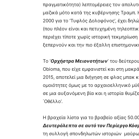
πραγματικότητα) λεπτομέρειες τον απολυτα
μαζικά μότο κατά της κυβέρνησης Τραμπ. Η
2000 για το ‘Τυφλός Δολοφόνος’, έχει δηλ
(που πλέον είναι και πετυχημένη τηλεοπτικ
περιέχει τίποτε χωρίς ιστορική τεκμηρίωσ
ξεπερνούν και την πιο έξαλλη επιστημονικ
Το ‘
Ορχήστρα Μειονοτήτων
’ του δεύτερο
Obioma, που είχε εμφανιστεί και στη μακρά
2015, αποτελεί μια διήγηση σε φλας μπακ κ
ομοιότητες όμως με το αρχαιοελληνικό μύ
σε μια αυξανόμενη βία και η ιστορία θυμίζ
΄Οθέλλο’.
Η βραχεία λίστα για το βραβείο αξίας 50.0
Δευτερόλεπτα σε αυτό τον Περίεργο Κόσ
τη συλλογή σπονδηλωτών ιστοριών μαύρων