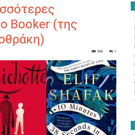
ισσότερες
ο Booker (της
οθράκη)
ΑΝΑΓΝΩΣΤΗΣ
566
0
ΓΙΑ
ΤΟ