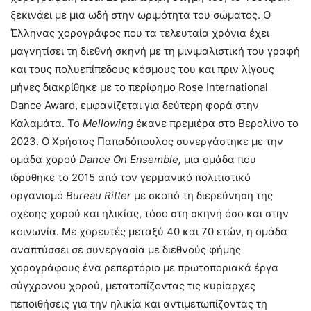
ξεκινάει με μια ωδή στην ωριμότητα του σώματος.
Ο
Έλληνας χορογράφος που τα τελευταία χρόνια έχει
μαγνητίσει τη διεθνή σκηνή με τη μινιμαλιστική του γραφή
και τους πολυεπίπεδους κόσμους του και πριν λίγους
μήνες διακρίθηκε με το περίφημο Rose International
Dance Award, εμφανίζεται για δεύτερη φορά στην
Καλαμάτα. Το
Mellowing
έκανε πρεμιέρα στο Βερολίνο το
2023. Ο Χρήστος Παπαδόπουλος συνεργάστηκε με την
ομάδα χορού
Dance On Ensemble,
μια ομάδα που
ιδρύθηκε το 2015 από τον γερμανικό πολιτιστικό
οργανισμό
Bureau Ritter
με σκοπό τη διερεύνηση της
σχέσης χορού και ηλικίας, τόσο στη σκηνή όσο και στην
κοινωνία. Με χορευτές μεταξύ 40 και 70 ετών, η ομάδα
αναπτύσσει σε συνεργασία με διεθνούς φήμης
χορογράφους ένα ρεπερτόριο με πρωτοποριακά έργα
σύγχρονου χορού, μετατοπίζοντας τις κυρίαρχες
πεποιθήσεις για την ηλικία και αντιμετωπίζοντας τη