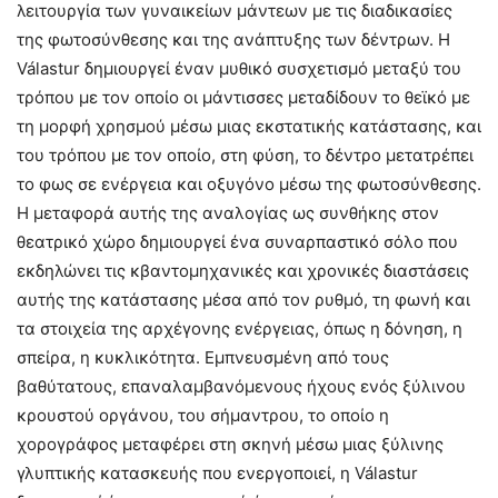
λειτουργία των γυναικείων μάντεων με τις διαδικασίες
της φωτοσύνθεσης και της ανάπτυξης των δέντρων. Η
Válastur δημιουργεί έναν μυθικό συσχετισμό μεταξύ του
τρόπου με τον οποίο οι μάντισσες μεταδίδουν το θεϊκό με
τη μορφή χρησμού μέσω μιας εκστατικής κατάστασης, και
του τρόπου με τον οποίο, στη φύση, το δέντρο μετατρέπει
το φως σε ενέργεια και οξυγόνο μέσω της φωτοσύνθεσης.
Η μεταφορά αυτής της αναλογίας ως συνθήκης στον
θεατρικό χώρο δημιουργεί ένα συναρπαστικό σόλο που
εκδηλώνει τις κβαντομηχανικές και χρονικές διαστάσεις
αυτής της κατάστασης μέσα από τον ρυθμό, τη φωνή και
τα στοιχεία της αρχέγονης ενέργειας, όπως η δόνηση, η
σπείρα, η κυκλικότητα. Εμπνευσμένη από τους
βαθύτατους, επαναλαμβανόμενους ήχους ενός ξύλινου
κρουστού οργάνου, του σήμαντρου, το οποίο η
χορογράφος μεταφέρει στη σκηνή μέσω μιας ξύλινης
γλυπτικής κατασκευής που ενεργοποιεί, η Válastur