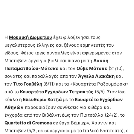
Η
Μουσική Δωματίου
έχει φιλοξενήσει τους
μεγαλύτερους έλληνες και ξένους ερμηνευτές του
είδους. Φέτος τρεις συναυλίες είναι αφιερωμένες στον
Μπετόβεν: έργα για βιολί και πιάνο με τη
Δανάη
Παπαματθαίου-Μάτσκε
και τον
Ούβε Μάτσκε
(21/10),
σονάτες και παραλλαγές από τον
Άγγελο Λιακάκη
και
τον
Τίτο Γουβέλη
(6/11) και τα «Κουαρτέτα Ραζουμόφσκι»
από το
Κουαρτέτο Εγχόρδων Τετρακτύς
(5/5). Στον ίδιο
κύκλο η
Ελευθερία Κοτζιά
με το
Κουαρτέτο Εγχόρδων
Αθηνών
παρουσιάζουν συνθέσεις για κιθάρα και
έγχορδα από τον Βιβάλντι έως τον Πιατσόλλα (24/2), το
Quartetto
di
Cremona
σε έργα Βέμπερν, Χάυντν και
Μπετόβεν
(5/3, σε συνεργασία με το Ιταλικό Ινστιτούτο), ο