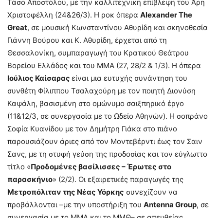
Τάσο Αποστόλου, με την καλλιτεχνική επίβλεψη του Άρη
Χριστοφέλλη (24&26/3). Η ροκ όπερα
Alexander
The
Great
, σε μουσική Κωνσταντίνου Αθυρίδη και σκηνοθεσία
Γιάννη Βούρου και Κ. Αθυρίδη, έρχεται από τη
Θεσσαλονίκη, συμπαραγωγή του Κρατικού Θεάτρου
Βορείου Ελλάδος και του ΜΜΑ (27, 28/2 & 1/3). Η όπερα
Ιούλιος Καίσαρας
είναι μια ευτυχής συνάντηση του
συνθέτη Φίλιππου Τσαλαχούρη με τον ποιητή Διονύση
Καψάλη, βασισμένη στο ομώνυμο σαιξπηρικό έργο
(11&12/3, σε συνεργασία με το Ωδείο Αθηνών). Η σοπράνο
Σοφία Κυανίδου με τον Δημήτρη Γιάκα στο πιάνο
παρουσιάζουν άριες από τον Μοντεβέρντι έως τον Σαιν
Σανς, με τη στυφή γεύση της προδοσίας και τον εύγλωττο
τίτλο «
Προδομένες βασίλισσες – Έρωτες στο
παρασκήνιο
» (2/2). Οι εξαιρετικές παραγωγές της
Μετροπόλιταν της Νέας Υόρκης
συνεχίζουν να
προβάλλονται –με την υποστήριξη του
Antenna
Group
, σε
συνεργασία με το ΜΜΑ και το ΜΜΘ– σε απευθείας