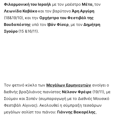
Φιλαρμονική του Ισραήλ
με τον μαέστρο
Μέτα,
τον
Λεωνίδα Καβάκο
και τον βαρύτονο
Άρη Αργύρη
(18&19/10), και την
Ορχήστρα του Φεστιβάλ της
Βουδαπέστης
υπό τον
Ιβάν Φίσερ
, με τον
Δημήτρη
Σγούρο
(15 &16/11).
Τον φετινό κύκλο των
Μεγάλων Ερμηνευτών
ανοίγει ο
διεθνής βραζιλιάνος πιανίστας
Νέλσον Φρέιρε
(19/11), με
Σούμαν και Σοπέν (συμπαραγωγή με το Διεθνές Μουσικό
Φεστιβάλ Αίγινας). Ακολουθεί η σύμπραξη τεσσάρων
μεγάλων σολίστ του πιάνου:
Γιάννης Βακαρέλης
,