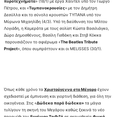
πυροτεχνήματα
»
(18/1) με έργα Χαίντελ υπό τον Γιώργο
Πέτρου, και «
Τυμπανοκρουσίες
»
με τον Δημήτρη
Δεσύλλα και το σύνολο κρουστών ΤΥΠΑΝΑ υπό τον
Μύρωνα Μιχαηλίδη (4/3). Υπό τη διεύθυνση του Μίλτου
Λογιάδη, η Καμεράτα με τους σολίστ Κώστα Βασιλιάγκο,
Δώρο Δημοσθένους, Βασίλη Γισδάκη και Στηβ Κόκκα
παρουσιάζουν το αφιέρωμα «
The
Beatles
Tribute
Project
», όπου συμπράττουν και οι MELISSES (30/1).
Όπως κάθε χρόνο τα
Χριστούγεννα στο Μέγαρο
έχουν
σχεδιαστεί με έμπνευση και γιορτινή διάθεση, για όλη την
οικογένεια. Στις «
Δώδεκα παρά δώδεκα»
τα μάγια
τυλίγουν τη σκηνή του Μεγάρου καθώς ξεκινά το νέο
παραμύθι του
Ευγένιου Τριβιζά
σε σκηνοθεσία
Φωκά