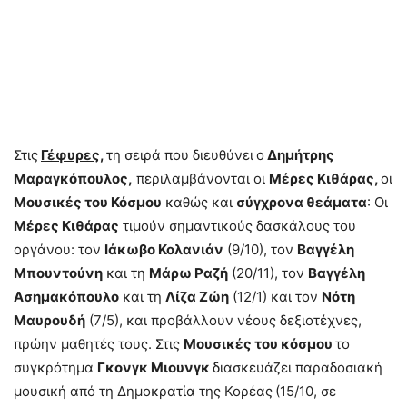
Στις
Γέφυρες
,
τη σειρά που διευθύνει
ο
Δημήτρης
Μαραγκόπουλος,
περιλαμβάνονται οι
Μέρες Κιθάρας,
οι
Μουσικές του Κόσμου
καθώς και
σύγχρονα θεάματα
: Οι
Μέρες Κιθάρας
τιμούν σημαντικούς δασκάλους του
οργάνου: τον
Ιάκωβο Κολανιάν
(9/10), τον
Βαγγέλη
Μπουντούνη
και τη
Μάρω Ραζή
(20/11), τον
Βαγγέλη
Ασημακόπουλο
και τη
Λίζα Ζώη
(12/1) και τον
Νότη
Μαυρουδή
(7/5), και προβάλλουν νέους δεξιοτέχνες,
πρώην μαθητές τους. Στις
Μουσικές του κόσμου
το
συγκρότημα
Γκονγκ Μιουνγκ
διασκευάζει παραδοσιακή
μουσική από τη Δημοκρατία της Κορέας
(15/10, σε