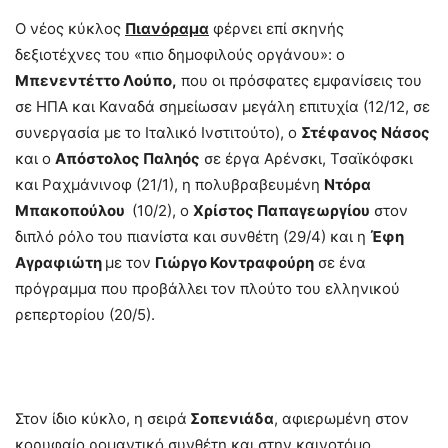
Ο νέος κύκλος
Πιανόραμα
φέρνει επί σκηνής
δεξιοτέχνες του «πιο δημοφιλούς οργάνου»: ο
Μπενεντέττο Λούπο,
που οι πρόσφατες εμφανίσεις του
σε ΗΠΑ και Καναδά σημείωσαν μεγάλη επιτυχία (12/12, σε
συνεργασία με το Ιταλικό Ινστιτούτο), ο
Στέφανος Νάσος
και ο
Απόστολος Παληός
σε έργα Αρένσκι, Τσαϊκόφσκι
και Ραχμάνινοφ (21/1), η πολυβραβευμένη
Ντόρα
Μπακοπούλου
(10/2), ο
Χρίστος Παπαγεωργίου
στον
διπλό ρόλο του πιανίστα και συνθέτη (29/4) και η
Έφη
Αγραφιώτη
με τον
Γιώργο Κοντραφούρη
σε ένα
πρόγραμμα που προβάλλει τον πλούτο του ελληνικού
ρεπερτορίου (20/5).
Στον ίδιο κύκλο, η σειρά
Σοπενιάδα
, αφιερωμένη στον
κορυφαίο ρομαντικό συνθέτη και στην καινοτόμο