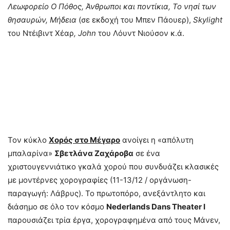
Λεωφορεί
o
Ο Πόθος, Άνθρωποι και ποντίκια, Το νησί των
θησαυρών, Μήδεια
(σε εκδοχή του Μπεν Πάουερ),
Skylight
του Ντέιβιντ Χέαρ
,
J
ο
hn
του Λόυντ Νιούσον κ.ά.
Τον κύκλο
Χορός στο Μέγαρο
ανοίγει η «απόλυτη
μπαλαρίνα»
Σβετλάνα Ζαχάροβα
σε ένα
χριστουγεννιάτικο γκαλά χορού που συνδυάζει κλασικές
με μοντέρνες χορογραφίες (11-13/12 / οργάνωση-
παραγωγή: Λάβρυς). Το πρωτοπόρο, ανεξάντλητο και
διάσημο σε όλο τον κόσμο
Nederlands
Dans
Theater
I
παρουσιάζει τρία έργα, χορογραφημένα από τους Μάνεν,