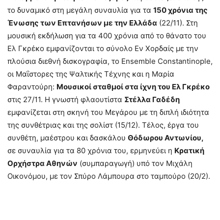
το δυναμικό στη μεγάλη συναυλία για τα
150 χρόνια της
Ένωσης των Επτανήσων με την Ελλάδα
(22/11). Στη
μουσική εκδήλωση για τα 400 χρόνια από το θάνατο του
Ελ Γκρέκο εμφανίζονται το σύνολο Εν Χορδαίς με την
πλούσια διεθνή δισκογραφία, το Ensemble Constantinople,
οι Μαΐστορες της Ψαλτικής Τέχνης και η Μαρία
Φαραντούρη:
Μουσικοί σταθμοί στα ίχνη του Ελ Γκρέκο
στις 27/11. Η γνωστή φλαουτίστα
Στέλλα Γαδέδη
εμφανίζεται στη σκηνή του Μεγάρου με τη διπλή ιδιότητα
της συνθέτριας και της σολίστ (15/12). Τέλος, έργα του
συνθέτη, μαέστρου και δασκάλου
Θόδωρου Αντωνίου,
σε συναυλία για τα 80 χρόνια του, ερμηνεύει η
Κρατική
Ορχήστρα Αθηνών
(συμπαραγωγή) υπό τον Μιχάλη
Οικονόμου, με τον Σπύρο Λάμπουρα στο ταμπούρο (20/2).