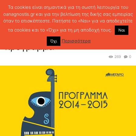
Τα cookies είναι σημαντικά για τη σωστή λειτουργία του
oanagnostis.gr και για την βελτίωση της δικής σας εμπειρίας
όταν το επισκέπτεστε. Πατήστε το «Ναι» για να αποδεχτείτε
ΑΡΧΙΚΗ
ΕΚΔΗΛΩΣΕΙΣ
Μέγαρο Μουσικής, το πρόγραμμα
τα cookies και το «Όχι» για τη μη αποδοχή τους.
Ναι
Μέγαρο Μουσικής, το
Περισσότερα
Όχι
πρόγραμμα
269
0