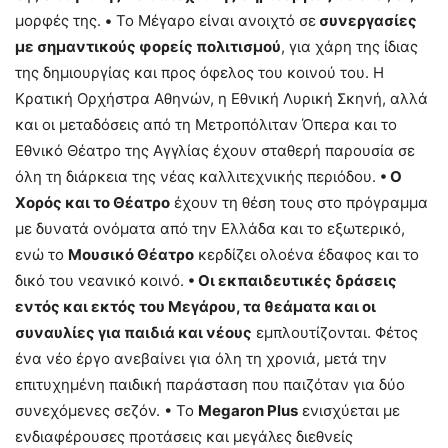
μορφές της.
•
Το Μέγαρο είναι ανοιχτό σε
συνεργασίες
με σημαντικούς φορείς πολιτισμού
, για χάρη της ίδιας
της δημιουργίας και προς όφελος του κοινού του. Η
Κρατική Ορχήστρα Αθηνών, η Εθνική Λυρική Σκηνή, αλλά
και οι μεταδόσεις από τη Μετροπόλιταν Όπερα και το
Εθνικό Θέατρο της Αγγλίας έχουν σταθερή παρουσία σε
όλη τη διάρκεια της νέας καλλιτεχνικής περιόδου.
• Ο
Χορός και το Θέατρο
έχουν τη θέση τους στο πρόγραμμα
με δυνατά ονόματα από την Ελλάδα και το εξωτερικό,
ενώ το
Μουσικό Θέατρο
κερδίζει ολοένα έδαφος και το
δικό του νεανικό κοινό.
• Οι εκπαιδευτικές δράσεις
εντός και εκτός του Μεγάρου, τα θεάματα και οι
συναυλίες για παιδιά και νέους
εμπλουτίζονται. Φέτος
ένα νέο έργο ανεβαίνει για όλη τη χρονιά, μετά την
επιτυχημένη παιδική παράσταση που παιζόταν για δύο
συνεχόμενες σεζόν. • Το
Μ
egaron
Plus
ενισχύεται με
ενδιαφέρουσες προτάσεις και μεγάλες διεθνείς