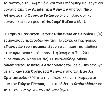
τα αντάτζιο του Αλμπινόνι και του Μπάρμπερ και έργα για
όργανο από την
Academica
Αθηνών
υπό τον
Νίκο
Αθηναίο
, την
Ουρανία Γκάσιου
στο εκκλησιαστικό
όργανο και τον κρουστό
Θοδωρή Βαζάκα
(5/4).
Η
Σαβίνα Γιαννάτου
με τους
Primavera
en
Salonico
(6/4)
ερμηνεύουν τραγούδια για την Παναγιά: οι περίφημες
«Παναγιές του κόσμου»
είχαν κάνει τεράστια αίσθηση
όταν πρωτοκυκλοφόρησαν (11η θέση στα Top 20 των
ευρωπαϊκών World Music). Η μεγαλειώδης
Missa
Solemnis
του Μπετόβεν
παρουσιάζεται σε συμπαραγωγή
με την
Κρατική Ορχήστρα Αθηνών
υπό τον
Βασίλη
Χριστόπουλο
(7/4) και τον κύκλο κλείνει η
Καμεράτα
υπό τον
Γιώργο Πέτρου,
που αποδίδει το
Stabat
Μ
ater
και
τη
Συμφωνία αρ. 44
του Χάυντν (8/4).