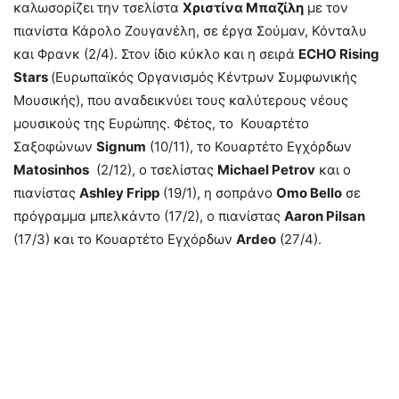
καλωσορίζει την τσελίστα
Χριστίνα Μπαζίλη
με τον
πιανίστα Κάρολο Ζουγανέλη, σε έργα Σούμαν, Κόνταλυ
και Φρανκ (2/4). Στον ίδιο κύκλο και η σειρά
Ε
CHO
Rising
Stars
(Ευρωπαϊκός Οργανισμός Κέντρων Συμφωνικής
Μουσικής), που
αναδεικνύει τους καλύτερους νέους
μουσικούς της Ευρώπης. Φέτος, το Κουαρτέτο
Σαξοφώνων
Signum
(10/11), το Κουαρτέτο Εγχόρδων
Matosinhos
(2/12), ο τσελίστας
Michael
Petrov
και ο
πιανίστας
Ashley
Fripp
(19/1), η σοπράνο
Ο
mo
Β
ello
σε
πρόγραμμα μπελκάντο (17/2), ο πιανίστας
Aaron
Pilsan
(17/3) και το Κουαρτέτο Εγχόρδων
Ardeo
(27/4).