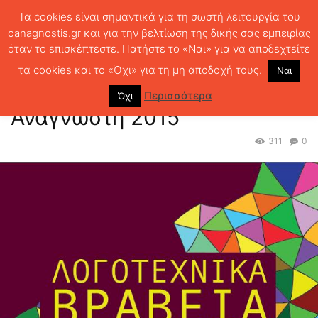
Τα cookies είναι σημαντικά για τη σωστή λειτουργία του
oanagnostis.gr και για την βελτίωση της δικής σας εμπειρίας
όταν το επισκέπτεστε. Πατήστε το «Ναι» για να αποδεχτείτε
ΑΡΧΙΚΗ
ΕΚΔΗΛΩΣΕΙΣ ΑΝΑΓΝΩΣΤΗ
ΕΚΔΗΛΩΣΕΙΣ ΤΟΥ Α
Λογοτεχνικά Βραβεία του Αναγνώστη 2015
τα cookies και το «Όχι» για τη μη αποδοχή τους.
Ναι
Λογοτεχνικά Βραβεία του
Περισσότερα
Όχι
Αναγνώστη 2015
311
0