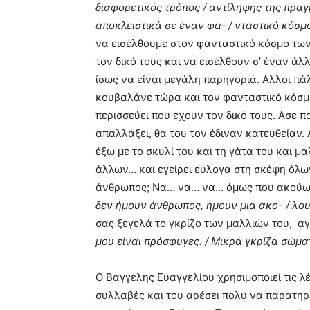
διαφορετικός τρόπος / αντίληψης της πραγ
αποκλειστικά σε έναν φα- / νταστικό κόσμο»
να εισέλθουμε στον φανταστικό κόσμο των
τον δικό τους και να εισέλθουν σ’ έναν 
ίσως να είναι μεγάλη παρηγοριά. Άλλοι π
κουβαλάνε τώρα και τον φανταστικό κόσμο
περισσεύει που έχουν τον δικό τους. Άσε 
απαλλάξει, θα του τον έδιναν κατευθείαν.
έξω με το σκυλί του και τη γάτα του και μ
άλλων… και εγείρει εύλογα στη σκέψη όλω
άνθρωπος; Να… να… να… όμως που ακούω 
δεν ήμουν άνθρωπος, ήμουν μια ακο- / λ
σας ξεγελά το γκρίζο των μαλλιών του, αγρ
μου είναι πρόσφυγες. / Μικρά γκρίζα σώματ
Ο Βαγγέλης Ευαγγελίου χρησιμοποιεί τις λέξ
συλλαβές και του αρέσει πολύ να παρατηρε