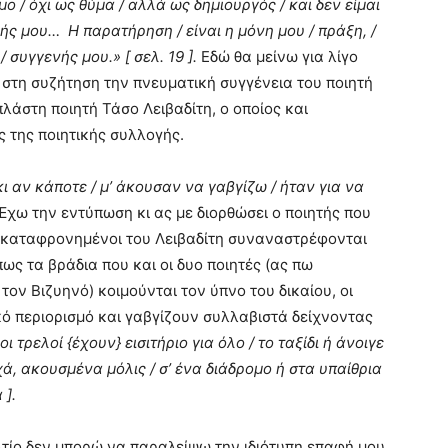
 / όχι ως θύμα / αλλά ως δημιουργός / και δεν είμαι
ής μου… Η παρατήρηση / είναι η μόνη μου / πράξη, /
 συγγενής μου.» [ σελ. 19 ].
Εδώ θα μείνω για λίγο
 στη συζήτηση την πνευματική συγγένεια του ποιητή
άστη ποιητή Τάσο Λειβαδίτη, ο οποίος και
ς της ποιητικής συλλογής.
κι αν κάποτε / μ’ άκουσαν να γαβγίζω / ήταν για να
 Έχω την εντύπωση κι ας με διορθώσει ο ποιητής που
αι καταφρονημένοι του Λειβαδίτη συναναστρέφονται
πως τα βράδια που και οι δυο ποιητές (ας πω
ον Βιζυηνό) κοιμούνται τον ύπνο του δικαίου, οι
ό περιορισμό και γαβγίζουν συλλαβιστά δείχνοντας
 οι τρελοί {έχουν} εισιτήριο για όλο / το ταξίδι ή άνοιγε
χά, ακουσμένα μόλις / σ’ ένα διάδρομο ή στα υπαίθρια
 ].
τίο δεν μπορώ να παραλείψω την ιδιότυπη επαφή μου