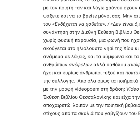
με τον ποιητή -αν και λόγω χρόνου έχουν 
ψάξετε και να τα βρείτε μόνοι σας. Μην απ
του
«Ενδέχεται να χαθείτε». / «Δεν είναι ό,
συνάντηση στην Διεθνή Έκθεση Βιβλίου Θε
χωρίς φυσική παρουσία, μια φωνή που ηχο
ακούγεται στο ηλιόλουστο νησί της Χίου κι
ανάμεσα σε λέξεις, και τα σύμφωνα και τ
ανθρώπων
ανέφελων
αλλά καθόλου
ανώφ
ήχοι και κυρίως άνθρωποι -εξού και
ποιητ
της συλλογής. Από όλα όμως τα ποιήματά τ
με την μορφή videopoem στη δράση:
Video
Έκθεση Βιβλίου Θεσσαλονίκης και είχα τη
αποχαιρετώ λοιπόν με την ποιητική βεβα
στίχους από τα σκυλιά που γαβγίζουν του 