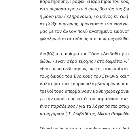
παρατήρησης. Γράφει:
«Παρατηρώ τον κόσμο
κάτι περισσότερο / από ένας θεατής της ζω
η μόνη μου / κληρονομιά, / ο μόνος εν ζωή /
στη λέξη σ
υγγενή
ς προκειμένου να εισάγω
μας με τον άλλον πολύ αγαπημένο εικονοπλ
φιλοξενείται αυτούσιος στις πρώτες σελίδε
Διαβάζω το ποίημα του Τάσου Λειβαδίτη:
«
δώσω / έναν αέρα εξοχής / στο δωμάτιο.»
.
είναι τώρα εδώ παρών, πως οι ταπεινοί κ
τους δικούς του
Ένοικους του Ξενώνα
και 
καλύτερα τρεις συμπεριλαμβανομένου και τ
τρελοί τους υπερβαίνουν κάθε χωροχρονικ
με την ουρά τους κατά τον παράδεισο.
« κι
ένας παράδεισος / για τα λόγια τα πιο φτω
πανηγύρια» [ Τ. Λειβαδίτης, Μικρή Ραψωδία
Ολοκληρώνοντας το ταχυδρομικό αυτό δελ