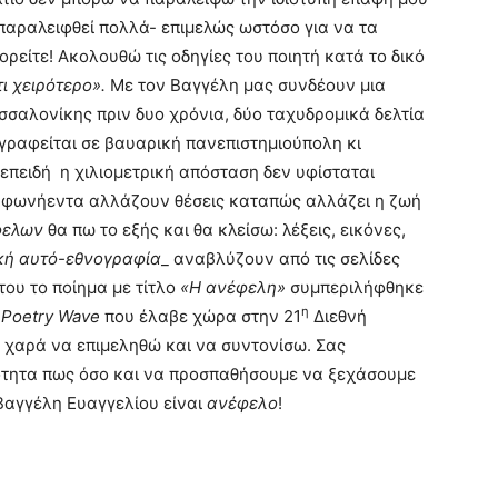
παραλειφθεί πολλά- επιμελώς ωστόσο για να τα
ορείτε! Ακολουθώ τις οδηγίες του ποιητή κατά το δικό
τι χειρότερο».
Με τον Βαγγέλη μας συνδέουν μια
σσαλονίκης πριν δυο χρόνια, δύο ταχυδρομικά δελτία
γραφείται σε βαυαρική πανεπιστημιούπολη κι
 επειδή η χιλιομετρική απόσταση δεν υφίσταται
α φωνήεντα αλλάζουν θέσεις καταπώς αλλάζει η ζωή
ελων
θα πω το εξής και θα κλείσω: λέξεις, εικόνες,
ική αυτό-εθνογραφία
_ αναβλύζουν από τις σελίδες
ου το ποίημα με τίτλο
«Η ανέφελη»
συμπεριλήφθηκε
η
Poetry
Wave
που έλαβε χώρα στην 21
Διεθνή
ν χαρά να επιμεληθώ και να συντονίσω. Σας
ιότητα πως όσο και να προσπαθήσουμε να ξεχάσουμε
Βαγγέλη Ευαγγελίου είναι
ανέφελο
!