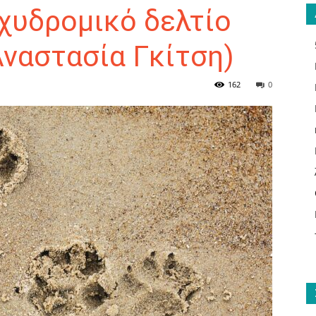
αχυδρομικό δελτίο
Αναστασία Γκίτση)
ΑΝΑΓΝΩΣΤΗΣ
162
0
ΓΙΑ
ΤΟ