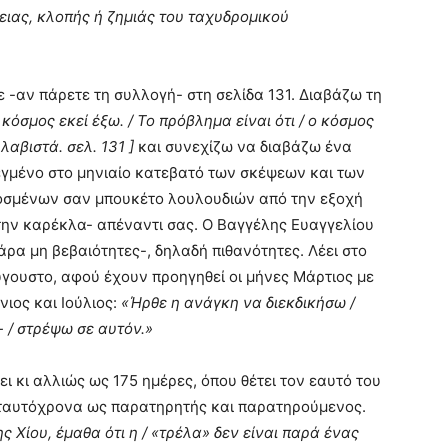
ιας, κλοπής ή ζημιάς του ταχυδρομικού
ε -αν πάρετε τη συλλογή- στη σελίδα 131. Διαβάζω τη
 κόσμος εκεί έξω. / Το πρόβλημα είναι ότι / ο κόσμος
λαβιστά. σελ. 131 ]
και συνεχίζω να διαβάζω ένα
γμένο στο μηνιαίο κατεβατό των σκέψεων και των
οσμένων σαν μπουκέτο λουλουδιών από την εξοχή
στην καρέκλα- απέναντι σας. Ο Βαγγέλης Ευαγγελίου
άρα μη βεβαιότητες-, δηλαδή πιθανότητες. Λέει στο
γουστο, αφού έχουν προηγηθεί οι μήνες Μάρτιος με
νιος και Ιούλιος:
«Ήρθε η ανάγκη να διεκδικήσω /
 /
στρέψω σε αυτόν.»
ει κι αλλιώς ως 175 ημέρες, όπου θέτει τον εαυτό του
 ταυτόχρονα ως παρατηρητής και παρατηρούμενος.
 Χίου, έμαθα ότι η / «τρέλα» δεν είναι παρά ένας