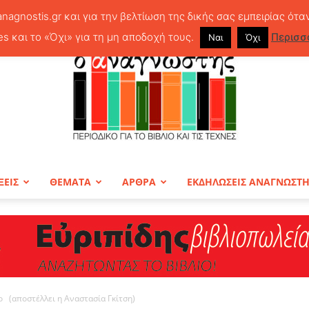
anagnostis.gr και για την βελτίωση της δικής σας εμπειρίας ότα
es και το «Όχι» για τη μη αποδοχή τους.
Περισσ
Ναι
Όχι
ΞΕΙΣ
ΘΕΜΑΤΑ
ΑΡΘΡΑ
ΕΚΔΗΛΩΣΕΙΣ ΑΝΑΓΝΩΣΤ
ΠΕΡΙΟΔΙΚΟ
ο (αποστέλλει η Αναστασία Γκίτση)
Ο