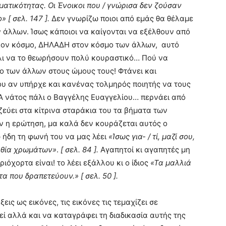
ματικότητας. Οι Ένοικοι που / γνώρισα δεν ζούσαν
 [ σελ. 147 ].
Δεν γνωρίζω ποιοι από εμάς θα θέλαμε
 άλλων. Ίσως κάποιοι να καίγονται να εξέλθουν από
άλλον κόσμο, ΔΗΛΑΔΗ στον κόσμο των άλλων, αυτό
άλι να το θεωρήσουν πολύ κουραστικό… Πού να
 των άλλων στους ώμους τους! Φτάνει και
που αν υπήρχε και κανένας τολμηρός ποιητής να τους
 Α νάτος πάλι ο Βαγγέλης Ευαγγελίου… περνάει από
αζεύει στα κίτρινα σταράκια του τα βήματα των
ν η ερώτηση, μα καλά δεν κουράζεται αυτός ο
ήδη τη φωνή του να μας λέει
«Ίσως για- / τί, μαζί σου,
ουθία χρωμάτων»
.
[ σελ. 84 ].
Αγαπητοί κι αγαπητές μη
ιόχορτα είναι! το λέει εξάλλου κι ο ίδιος
«Τα μαλλιά
α που δραπετεύουν.» [ σελ. 50 ].
εις ως εικόνες, τις εικόνες τις τεμαχίζει σε
ί αλλά και να καταγράφει τη διαδικασία αυτής της