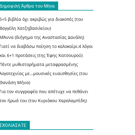
Δημοφιλή Άρθρα του Μήνα
5+5 βιβλία όχι ακριβώς για διακοπές (του
Βαγγέλη Χατζηβασιλείου)
ΜΆννα (διήγημα της Αναστασίας Δανάλη)
Γιατί να διαβάσω ποίηση το καλοκαίρι:4 λόγοι
και 6+1 προτάσεις (της Έφης Κατσουρού)
Πέντε μυθιστορήματα μεταφρασμένης
λογοτεχνίας με…μουσικές ευαισθησίες (του
Θανάση Μήνα)
Για τον συγγραφέα που απέτυχε να πεθάνει
τον ήρωά του (του Κυριάκου Χαραλαμπίδη)
ΣΧΟΛΙΑΣΑΤΕ