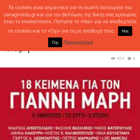
Τα cookies είναι σημαντικά για τη σωστή λειτουργία του
oanagnostis.gr και για την βελτίωση της δικής σας εμπειρίας
όταν το επισκέπτεστε. Πατήστε το «Ναι» για να αποδεχτείτε
ΑΡΧΙΚΗ
ΚΥΚΛΟΦΟΡΗΣΑΝ
18 κείμενα για τον Γιάννη Μαρή
τα cookies και το «Όχι» για τη μη αποδοχή τους.
Ναι
18 κείμενα για τον Γιάννη
Περισσότερα
Όχι
Μαρή
403
0