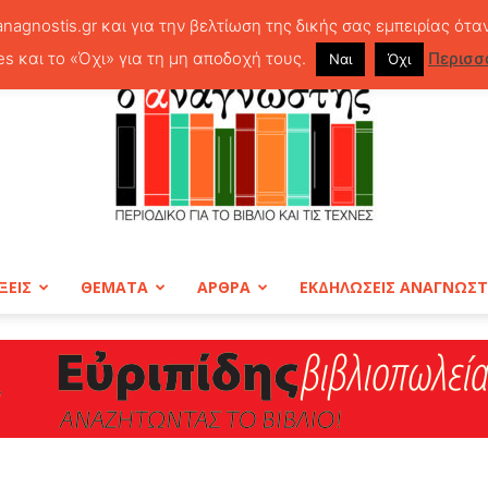
anagnostis.gr και για την βελτίωση της δικής σας εμπειρίας ότα
es και το «Όχι» για τη μη αποδοχή τους.
Περισσ
Ναι
Όχι
ΞΕΙΣ
ΘΕΜΑΤΑ
ΑΡΘΡΑ
ΕΚΔΗΛΩΣΕΙΣ ΑΝΑΓΝΩΣ
ΠΕΡΙΟΔΙΚΟ
Ο