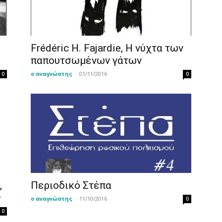
Frédéric H. Fajardie, Η νύχτα των
παπουτσωμένων γάτων
ο αναγνώστης
-
01/11/2016
0
0
,
Περιοδικό Στέπα
ς
ο αναγνώστης
-
11/10/2016
0
0