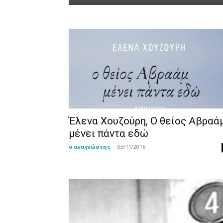
Έλενα Χουζούρη, Ο θείος Αβραά
μένει πάντα εδώ
ο αναγνώστης
-
05/11/2016