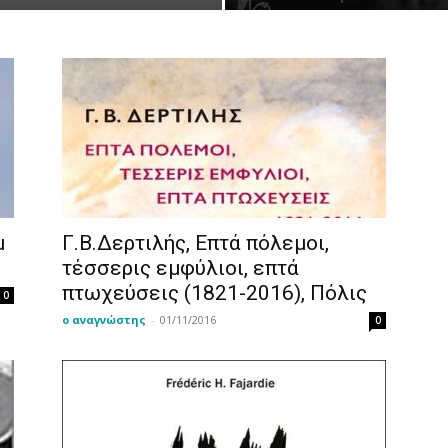
ΒΙΒΛΙΟ
ΚΑΙ
μ
Γ.Β.Δερτιλής, Επτά πόλεμοι,
τέσσερις εμφύλιοι, επτά
πτωχεύσεις (1821-2016), Πόλις
0
ΤΙΣ
ο αναγνώστης
-
01/11/2016
0
ΤΕΧΝΕΣ