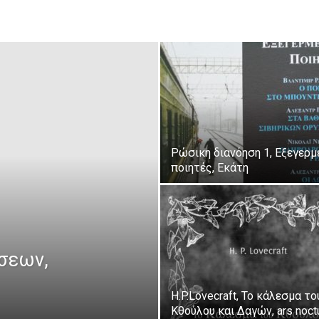
ΑΝΑΓΝΩΣΤΗΣ
Ρώσικη διανόηση 1, Εξεγερμ
ποιητές, Εκάτη
ΓΙΑ
σεων,
ΤΟ
H.P.Lovecraft, Το κάλεσμα το
Κθούλου και Δαγών, ars noct