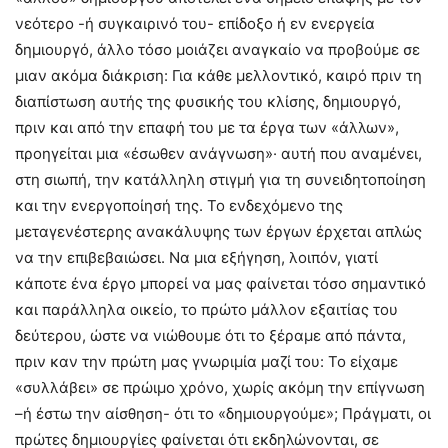
νεότερο -ή συγκαιρινό του- επίδοξο ή εν ενεργεία
δημιουργό, άλλο τόσο μοιάζει αναγκαίο να προβούμε σε
μιαν ακόμα διάκριση: Για κάθε μελλοντικό, καιρό πριν τη
διαπίστωση αυτής της φυσικής του κλίσης, δημιουργό,
πριν και από την επαφή του με τα έργα των «άλλων»,
προηγείται μια «έσωθεν ανάγνωση»· αυτή που αναμένει,
στη σιωπή, την κατάλληλη στιγμή για τη συνειδητοποίηση
και την ενεργοποίησή της. Το ενδεχόμενο της
μεταγενέστερης ανακάλυψης των έργων έρχεται απλώς
να την επιβεβαιώσει. Να μια εξήγηση, λοιπόν, γιατί
κάποτε ένα έργο μπορεί να μας φαίνεται τόσο σημαντικό
και παράλληλα οικείο, το πρώτο μάλλον εξαιτίας του
δεύτερου, ώστε να νιώθουμε ότι το ξέραμε από πάντα,
πριν καν την πρώτη μας γνωριμία μαζί του: Το είχαμε
«συλλάβει» σε πρώιμο χρόνο, χωρίς ακόμη την επίγνωση
–ή έστω την αίσθηση- ότι το «δημιουργούμε»; Πράγματι, οι
πρώτες δημιουργίες φαίνεται ότι εκδηλώνονται, σε