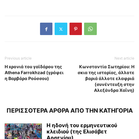
Previous article
Next article
H xρονιά του γαϊδάρου της
Κωνσταντία Σωτηρίου: Η
Athena Farrokhzad (γράφει
σκια της ιστορίας, άλλοτε
η Βαρβάρα Ρούσσου)
βαριά άλλοτε ελαφριά
(συνέντευξη στην
Αλεξάνδρα Χαΐνη)
ΠΕΡΙΣΣΟΤΕΡΑ ΑΡΘΡΑ ΑΠΟ ΤΗΝ ΚΑΤΗΓΟΡΙΑ
Η ηδονή του ερμηνευτικού
κλειδιού (της Ελισάβετ
Αρσενίου)