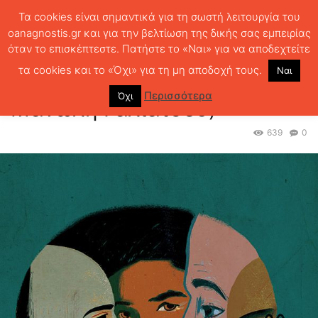
Τα cookies είναι σημαντικά για τη σωστή λειτουργία του
oanagnostis.gr και για την βελτίωση της δικής σας εμπειρίας
όταν το επισκέπτεστε. Πατήστε το «Ναι» για να αποδεχτείτε
ΑΡΧΙΚΗ
ΑΡΘΡΑ
Η γενναιόδωρη άγνοια (του Μανώλη Γαλιάτσου)
τα cookies και το «Όχι» για τη μη αποδοχή τους.
Ναι
Η γενναιόδωρη άγνοια (του
Περισσότερα
Όχι
Μανώλη Γαλιάτσου)
639
0