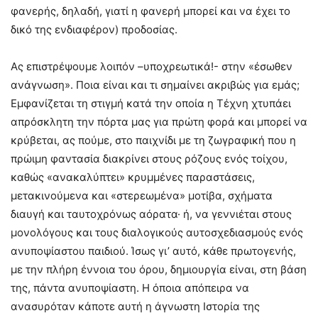
φανερής, δηλαδή, γιατί η φανερή μπορεί και να έχει το
δικό της ενδιαφέρον) προδοσίας.
Ας επιστρέψουμε λοιπόν –υποχρεωτικά!- στην «έσωθεν
ανάγνωση». Ποια είναι και τι σημαίνει ακριβώς για εμάς;
Εμφανίζεται τη στιγμή κατά την οποία η Τέχνη χτυπάει
απρόσκλητη την πόρτα μας για πρώτη φορά και μπορεί να
κρύβεται, ας πούμε, στο παιχνίδι με τη ζωγραφική που η
πρώιμη φαντασία διακρίνει στους ρόζους ενός τοίχου,
καθώς «ανακαλύπτει» κρυμμένες παραστάσεις,
μετακινούμενα και «στερεωμένα» μοτίβα, σχήματα
διαυγή και ταυτοχρόνως αόρατα· ή, να γεννιέται στους
μονολόγους και τους διαλογικούς αυτοσχεδιασμούς ενός
ανυποψίαστου παιδιού. Ίσως γι’ αυτό, κάθε πρωτογενής,
με την πλήρη έννοια του όρου, δημιουργία είναι, στη βάση
της, πάντα ανυποψίαστη. Η όποια απόπειρα να
ανασυρόταν κάποτε αυτή η άγνωστη Ιστορία της