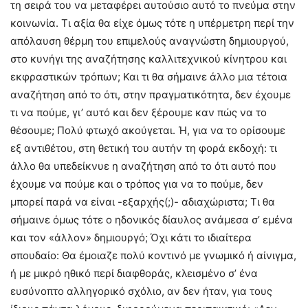
τη σειρά του να μεταφέρει αυτούσιο αυτό το πνεύμα στην
κοινωνία. Τι αξία θα είχε όμως τότε η υπέρμετρη περί την
απόλαυση θέρμη του επιμελούς αναγνώστη δημιουργού,
στο κυνήγι της αναζήτησης καλλιτεχνικού κίνητρου και
εκφραστικών τρόπων; Και τι θα σήμαινε άλλο μια τέτοια
αναζήτηση από το ότι, στην πραγματικότητα, δεν έχουμε
τι να πούμε, γι’ αυτό και δεν ξέρουμε καν πώς να το
θέσουμε; Πολύ φτωχό ακούγεται. Ή, για να το ορίσουμε
εξ αντιθέτου, στη θετική του αυτήν τη φορά εκδοχή: τι
άλλο θα υπεδείκνυε η αναζήτηση από το ότι αυτό που
έχουμε να πούμε και ο τρόπος για να το πούμε, δεν
μπορεί παρά να είναι -εξαρχής(;)- αδιαχώριστα; Τι θα
σήμαινε όμως τότε ο ηδονικός δίαυλος ανάμεσα σ’ εμένα
και τον «άλλον» δημιουργό; Όχι κάτι το ιδιαίτερα
σπουδαίο: Θα έμοιαζε πολύ κοντινό με γνωμικό ή αίνιγμα,
ή με μικρό ηθικό περί διαφθοράς, κλεισμένο σ’ ένα
ευσύνοπτο αλληγορικό σχόλιο, αν δεν ήταν, για τους