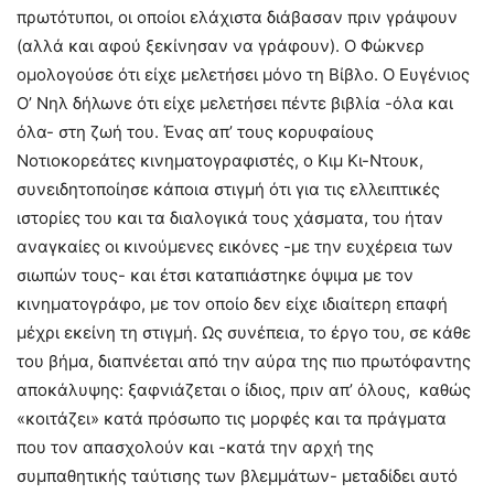
πρωτότυποι, οι οποίοι ελάχιστα διάβασαν πριν γράψουν
(αλλά και αφού ξεκίνησαν να γράφουν). Ο Φώκνερ
ομολογούσε ότι είχε μελετήσει μόνο τη Βίβλο. Ο Ευγένιος
Ο’ Νηλ δήλωνε ότι είχε μελετήσει πέντε βιβλία -όλα και
όλα- στη ζωή του. Ένας απ’ τους κορυφαίους
Νοτιοκορεάτες κινηματογραφιστές, ο Κιμ Κι-Ντουκ,
συνειδητοποίησε κάποια στιγμή ότι για τις ελλειπτικές
ιστορίες του και τα διαλογικά τους χάσματα, του ήταν
αναγκαίες οι κινούμενες εικόνες -με την ευχέρεια των
σιωπών τους- και έτσι καταπιάστηκε όψιμα με τον
κινηματογράφο, με τον οποίο δεν είχε ιδιαίτερη επαφή
μέχρι εκείνη τη στιγμή. Ως συνέπεια, το έργο του, σε κάθε
του βήμα, διαπνέεται από την αύρα της πιο πρωτόφαντης
αποκάλυψης: ξαφνιάζεται ο ίδιος, πριν απ’ όλους, καθώς
«κοιτάζει» κατά πρόσωπο τις μορφές και τα πράγματα
που τον απασχολούν και -κατά την αρχή της
συμπαθητικής ταύτισης των βλεμμάτων- μεταδίδει αυτό