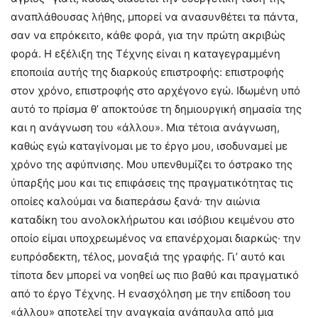
αναπλάθουσας λήθης, μπορεί να ανασυνθέτει τα πάντα,
σαν να επρόκειτο, κάθε φορά, για την πρώτη ακριβώς
φορά. Η εξέλιξη της Τέχνης είναι η καταγεγραμμένη
εποποιία αυτής της διαρκούς επιστροφής: επιστροφής
στον χρόνο, επιστροφής στο αρχέγονο εγώ. Ιδωμένη υπό
αυτό το πρίσμα θ’ αποκτούσε τη δημιουργική σημασία της
και η ανάγνωση του «άλλου». Μια τέτοια ανάγνωση,
καθώς εγώ καταγίνομαι με το έργο μου, ισοδυναμεί με
χρόνο της αφύπνισης. Μου υπενθυμίζει το όστρακο της
ύπαρξής μου και τις επιφάσεις της πραγματικότητας τις
οποίες καλούμαι να διαπεράσω ξανά· την αιώνια
καταδίκη του ανολοκλήρωτου και ισόβιου κειμένου στο
οποίο είμαι υποχρεωμένος να επανέρχομαι διαρκώς· την
ευπρόσδεκτη, τέλος, μοναξιά της γραφής. Γι’ αυτό και
τίποτα δεν μπορεί να νοηθεί ως πιο βαθύ και πραγματικό
από το έργο Τέχνης. Η ενασχόληση με την επίδοση του
«άλλου» αποτελεί την αναγκαία ανάπαυλα από μια