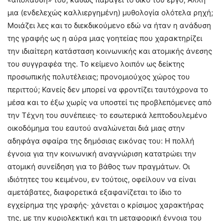
μια (ενδελεχώς καλλιεργημένη) μυθολογία ολότελα ρηχή;
Μοιάζει λες και το διεκδικούμενο εδώ να ήταν η ανάδυση
της γραφής ως η αύρα μιας γοητείας που χαρακτηρίζει
την ιδιαίτερη κατάσταση κοινωνικής και ατομικής άνεσης
του συγγραφέα της. Το κείμενο λοιπόν ως δείκτης
προσωπικής πολυτέλειας; προνομιούχος χώρος του
περιττού; Κανείς δεν μπορεί να φροντίζει ταυτόχρονα το
μέσα και το έξω χωρίς να υποστεί τις προβλεπόμενες από
την Τέχνη του συνέπειες· το εσωτερικά λεπτοδουλεμένο
οικοδόμημα του εαυτού αναλώνεται διά μιας στην
αδηφάγα σφαίρα της δημόσιας εικόνας του: Η πολλή
έγνοια για την κοινωνική αναγνώριση κατατρώει την
ατομική συνείδηση για το βάθος των πραγμάτων. Οι
ιδιότητες του κειμένου, εν τούτοις, οφείλουν να είναι
αμετάβατες, διαφορετικά εξαφανίζεται το ίδιο το
εγχείρημα της γραφής· χάνεται ο κρίσιμος χαρακτήρας
της, με την κυριολεκτική και τη μεταφορική έννοια του