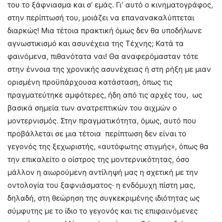
του το ξάφνιασμα και σ’ εμάς. Γι’ αυτό ο κινηματογράφος,
στην περίπτωσή του, μοιάζει να επανανακαλύπτεται
διαρκώς! Μια τέτοια πρακτική όμως δεν θα υποδήλωνε
αγνωστικισμό και ασυνέχεια της Τέχνης; Κατά τα
φαινόμενα, πιθανότατα ναι! Θα αναφερόμασταν τότε
στην έννοια της χρονικής ασυνέχειας ή στη ρήξη με μιαν
ορισμένη προϋπάρχουσα κατάσταση, όπως τις
πραγματεύτηκε αμφότερες, ήδη από τις αρχές του, ως
βασικά σημεία των ανατρεπτικών του αιχμών ο
μοντερνισμός. Στην πραγματικότητα, όμως, αυτό που
προβάλλεται σε μια τέτοια περίπτωση δεν είναι το
γεγονός της ξεχωριστής, «αυτόφωτης στιγμής», όπως θα
την επικαλείτο ο οίστρος της μοντερνικότητας, όσο
μάλλον η αιωρούμενη αντίληψή μας η σχετική με την
οντολογία του ξαφνιάσματος· η ενδόμυχη πίστη μας,
δηλαδή, στη θεώρηση της συγκεκριμένης ιδιότητας ως
σύμφυτης με το ίδιο το γεγονός και τις επιφαινόμενες