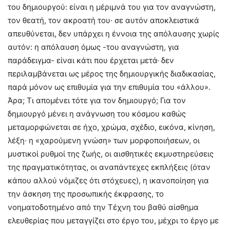
του δημιουργού: είναι η μέριμνά του για τον αναγνώστη,
τον θεατή, τον ακροατή του· σε αυτόν αποκλειστικά
απευθύνεται, δεν υπάρχει η έννοια της απόλαυσης χωρίς
αυτόν: η απόλαυση όμως -του αναγνώστη, για
παράδειγμα- είναι κάτι που έρχεται μετά· δεν
περιλαμβάνεται ως μέρος της δημιουργικής διαδικασίας,
παρά μόνον ως επιθυμία για την επιθυμία του «άλλου».
Άρα; Τι απομένει τότε για τον δημιουργό; Για τον
δημιουργό μένει η ανάγνωση του κόσμου καθώς
μεταμορφώνεται σε ήχο, χρώμα, σχέδιο, εικόνα, κίνηση,
λέξη· η «χαρούμενη γνώση» των μορφοποιήσεων, οι
μυστικοί ρυθμοί της ζωής, οι αισθητικές εκμυστηρεύσεις
της πραγματικότητας, οι αναπάντεχες εκπλήξεις (όταν
κάπου αλλού νόμιζες ότι στόχευες), η ικανοποίηση για
την άσκηση της προσωπικής έκφρασης, το
νοηματοδοτημένο από την Τέχνη του βαθύ αίσθημα
ελευθερίας που μεταγγίζει στο έργο του, μέχρι το έργο με