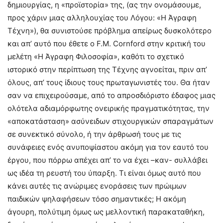
δημιουργίας, η «προϊστορία» της, (ας την ονομάσουμε,
προς χάριν μιας αλληλουχίας του Λόγου: «Η Άγραφη
Τέχνη»), θα συνιστούσε πρόβλημα απείρως δυσκολότερο
και απ’ αυτό που έθετε ο F.M. Cornford στην κριτική του
μελέτη «Η Άγραφη Φιλοσοφία», καθότι το σχετικό
ιστορικό στην περίπτωση της Τέχνης αγνοείται, πριν απ’
όλους, απ’ τους ίδιους τους πρωταγωνιστές του. Θα ήταν
σαν να επιχειρούσαμε, από το απροσδιόριστο έδαφος μιας
ολότελα αδιαμόρφωτης ονειρικής πραγματικότητας, την
«αποκατάσταση» ασύνειδων στιχουργικών σπαραγμάτων
σε συνεκτικό σύνολο, ή την άρθρωσή τους με τις
συνάφειες ενός ανυποψίαστου ακόμη για τον εαυτό του
έργου, που πόρρω απέχει απ’ το να έχει –καν- συλλάβει
ως ιδέα τη ρευστή του ύπαρξη. Τι είναι όμως αυτό που
κάνει αυτές τις ανώριμες ενοράσεις των πρώιμων
παιδικών ψηλαφήσεων τόσο σημαντικές; Η ακόμη
άγουρη, πολύτιμη όμως ως μελλοντική παρακαταθήκη,