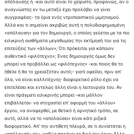
απόλαυσης ή -και αυτό είναι το χείριστο, προφανώς, αν ο
αναγνώστης εν τω μεταξύ έχει προλάβει να γίνει
συγγραφέας- τα όρια ενός ντροπιαστικού μιμητισμού.
Αλλά και τι σημαίνει ακριβώς αυτή η πολυδιαφημισμένη
«απόλαυση» για τον δημιουργό, ο οποίος γεύεται με τα πιο
ειλικρινή αισθήματα μεγαθυμίας την εκτίμησή του για τις
επιτεύξεις των «άλλων»; Ότι πρόκειται για κάποιον
αυθεντικό «φιλότεχνο»; Ένας δημιουργός όμως δεν
μπορεί να προβάλλει ως «φιλότεχνος» -και ποιος θα το
ήθελε ή θα το χρειαζόταν αυτό;- γιατί οφείλει, πριν απ’
όλα, να είναι καλλιτέχνης· διαφορετικό ρόλο έχει να
επιτελέσει και εντελώς άλλη είναι η λειτουργία του. Αν
είναι πράγματι ειλικρινής μπορεί –και μάλλον
επιβάλλεται- να στοχαστεί επ’ αφορμή του «άλλου»
έργου, να αναφερθεί, με θετικό ή αρνητικό τρόπο, σε
αυτό, αλλά να το «απολαύσει» είναι κάτι ριζικά
διαφορετικό. Απ’ την αντίθετη πλευρά, σε τι συνίσταται η
«απόλαυσή» του, καθώς παράγει το δικό του έργο; Άλλη