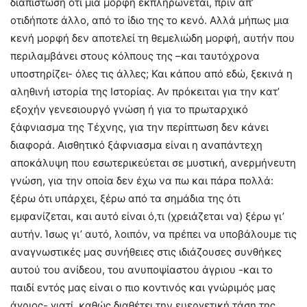
διαπίστωση ότι μια μορφή εκπληρώνεται, πριν απ’
οτιδήποτε άλλο, από το ίδιο της το κενό. Αλλά μήπως μια
κενή μορφή δεν αποτελεί τη θεμελιώδη μορφή, αυτήν που
περιλαμβάνει στους κόλπους της –και ταυτόχρονα
υποστηρίζει- όλες τις άλλες; Και κάπου από εδώ, ξεκινά η
αληθινή ιστορία της Ιστορίας. Αν πρόκειται για την κατ’
εξοχήν γενεσιουργό γνώση ή για το πρωταρχικό
ξάφνιασμα της Τέχνης, για την περίπτωση δεν κάνει
διαφορά. Αισθητικό ξάφνιασμα είναι η αναπάντεχη
αποκάλυψη που εσωτερικεύεται σε μυστική, ανερμήνευτη
γνώση, για την οποία δεν έχω να πω και πάρα πολλά:
ξέρω ότι υπάρχει, ξέρω από τα σημάδια της ότι
εμφανίζεται, και αυτό είναι ό,τι (χρειάζεται να) ξέρω γι’
αυτήν. Ίσως γι’ αυτό, λοιπόν, να πρέπει να υποβάλουμε τις
αναγνωστικές μας συνήθειες στις ιδιάζουσες συνθήκες
αυτού του ανίδεου, του ανυποψίαστου άγριου -και το
παιδί εντός μας είναι ο πιο κοντινός και γνώριμός μας
άγριος- γιατί, καθώς διαθέτει την ευεργετική τάση της