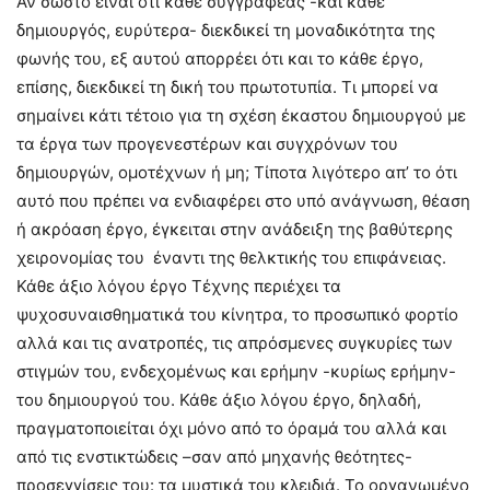
Αν σωστό είναι ότι κάθε συγγραφέας -και κάθε
δημιουργός, ευρύτερα- διεκδικεί τη μοναδικότητα της
φωνής του, εξ αυτού απορρέει ότι και το κάθε έργο,
επίσης, διεκδικεί τη δική του πρωτοτυπία. Τι μπορεί να
σημαίνει κάτι τέτοιο για τη σχέση έκαστου δημιουργού με
τα έργα των προγενεστέρων και συγχρόνων του
δημιουργών, ομοτέχνων ή μη; Τίποτα λιγότερο απ’ το ότι
αυτό που πρέπει να ενδιαφέρει στο υπό ανάγνωση, θέαση
ή ακρόαση έργο, έγκειται στην ανάδειξη της βαθύτερης
χειρονομίας του έναντι της θελκτικής του επιφάνειας.
Κάθε άξιο λόγου έργο Τέχνης περιέχει τα
ψυχοσυναισθηματικά του κίνητρα, το προσωπικό φορτίο
αλλά και τις ανατροπές, τις απρόσμενες συγκυρίες των
στιγμών του, ενδεχομένως και ερήμην -κυρίως ερήμην-
του δημιουργού του. Κάθε άξιο λόγου έργο, δηλαδή,
πραγματοποιείται όχι μόνο από το όραμά του αλλά και
από τις ενστικτώδεις –σαν από μηχανής θεότητες-
προσεγγίσεις του: τα μυστικά του κλειδιά. Το οργανωμένο