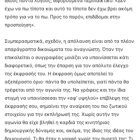
ίδιους πάντα λόγους, διφορούμενα περιπαικτικό: «Δεν
έχω να πω τίποτα και αυτό το τίποτα δεν έχω βρει ακόμη
τρόπο για να το πω. Προς το παρόν, επιδίδομαι στην
προσποίηση».
Συμπερασματικά, σχεδόν, η απόλαυση είναι από τα πλέον
απαράγραπτα δικαιώματα του αναγνώστη. Όταν την
επικαλείται ο συγγραφέας μοιάζει να υπαινίσσεται κάτι
διαφορετικό, όπως την έπαρση για τον απόλυτο έλεγχο
της έκφρασής του. Η έκφραση όμως αποτελεί το
αξεπέραστο όριο· πάντα θα υπολείπεται, γιατί πάντα θα
τρέφεται από την αγωνία της. Να γράφεις και την ίδια
στιγμή να υπαινίσσεσαι την «αφ’ υψηλού» επίβλεψη της
έκφρασής σου, σημαίνει την αναίρεση του πιο ζωτικού
στοιχείου για την εκπλήρωσή της. Χωρίς αυτήν την
αγωνία θα είχε βληθεί η καρδιά της κινητήριας
δημιουργικής δύναμης και, ακόμα, της ίδιας της ιδέας του
δημιουργού. Τι θα ήταν η γραφή χωρίς τον πυρετό της; Τι