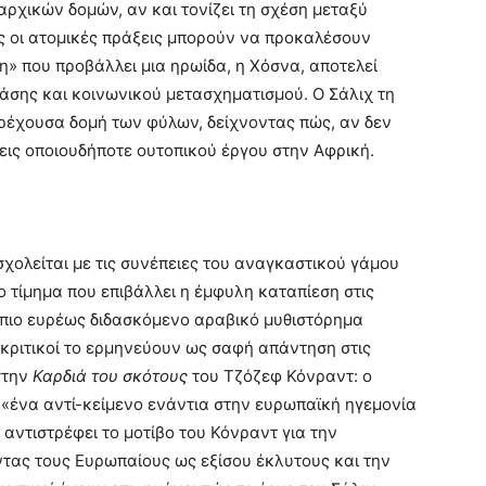
αρχικών δομών, αν και τονίζει τη σχέση μεταξύ
ς οι ατομικές πράξεις μπορούν να προκαλέσουν
ση» που προβάλλει μια ηρωίδα, η Χόσνα, αποτελεί
άσης και κοινωνικού μετασχηματισμού. Ο Σάλιχ τη
 τρέχουσα δομή των φύλων, δείχνοντας πώς, αν δεν
ξεις οποιουδήποτε ουτοπικού έργου στην Αφρική.
χολείται με τις συνέπειες του αναγκαστικού γάμου
ο τίμημα που επιβάλλει η έμφυλη καταπίεση στις
ο πιο ευρέως διδασκόμενο αραβικό μυθιστόρημα
ί κριτικοί το ερμηνεύουν ως σαφή απάντηση στις
στην
Καρδιά του σκότους
του Τζόζεφ Κόνραντ: o
ς «ένα αντί-κείμενο ενάντια στην ευρωπαϊκή ηγεμονία
 αντιστρέφει το μοτίβο του Κόνραντ για την
ντας τους Ευρωπαίους ως εξίσου έκλυτους και την