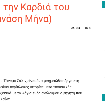
 την Καρδιά του
ανάση Μήνα)
ΑΝΑΓΝΩΣΤΗΣ
224
0
ΓΙΑ
υ Τάγεμπ Σάλιχ είναι ένα μνημειώδες έργο στη
αίνει περίπλοκες ιστορίες μετααποικιακής
ΤΟ
 ξεκινά με τα λόγια ενός ανώνυμου αφηγητή που
Σαΐντ: