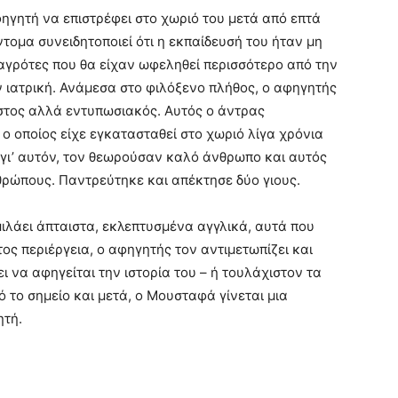
ηγητή να επιστρέφει στο χωριό του μετά από επτά
ομα συνειδητοποιεί ότι η εκπαίδευσή του ήταν μη
 αγρότες που θα είχαν ωφεληθεί περισσότερο από την
ν ιατρική. Ανάμεσα στο φιλόξενο πλήθος, ο αφηγητής
στος αλλά εντυπωσιακός. Αυτός ο άντρας
 ο οποίος είχε εγκατασταθεί στο χωριό λίγα χρόνια
α γι’ αυτόν, τον θεωρούσαν καλό άνθρωπο και αυτός
θρώπους. Παντρεύτηκε και απέκτησε δύο γιους.
λάει άπταιστα, εκλεπτυσμένα αγγλικά, αυτά που
ος περιέργεια, ο αφηγητής τον αντιμετωπίζει και
 να αφηγείται την ιστορία του – ή τουλάχιστον τα
 το σημείο και μετά, ο Μουσταφά γίνεται μια
ητή.