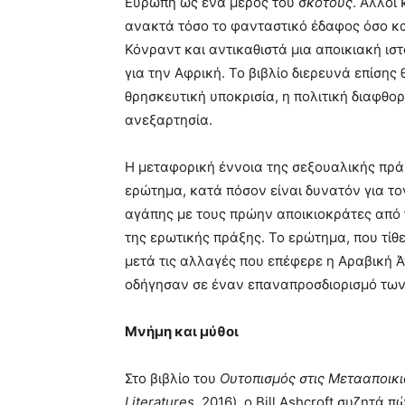
Ευρώπη ως ένα μέρος του σ
κότους
. Άλλοι
ανακτά τόσο το φανταστικό έδαφος όσο κα
Κόνραντ και αντικαθιστά μια αποικιακή ισ
για την Αφρική. Το βιβλίο διερευνά επίσης
θρησκευτική υποκρισία, η πολιτική διαφθο
ανεξαρτησία.
Η μεταφορική έννοια της σεξουαλικής πράξ
ερώτημα, κατά πόσον είναι δυνατόν για το
αγάπης με τους πρώην αποικιοκράτες από 
της ερωτικής πράξης. Το ερώτημα, που τίθ
μετά τις αλλαγές που επέφερε η Αραβική 
οδήγησαν σε έναν επαναπροσδιορισμό των 
Μνήμη και μύθοι
Στο βιβλίο του
Ουτοπισμός στις Μετααποικ
Literatures
, 2016), ο Bill Ashcroft συζητά