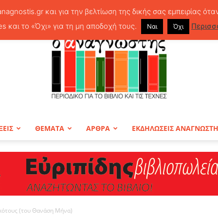
anagnostis.gr και για την βελτίωση της δικής σας εμπειρίας ότα
es και το «Όχι» για τη μη αποδοχή τους.
Περισσ
Ναι
Όχι
ΞΕΙΣ
ΘΕΜΑΤΑ
ΑΡΘΡΑ
ΕΚΔΗΛΩΣΕΙΣ ΑΝΑΓΝΩΣΤ
ΠΕΡΙΟΔΙΚΟ
κότους (του Θανάση Μήνα)
Ο