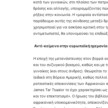
κατά των γυναικών, στο πλαίσιο των πατρι
δράσης και αλλαγής, υπογραμμίζοντας πώ
ρήξεις στην κοινωνία. Η «μοιραία αντίστα
παράδειγμα αυτής της σύνδεσης μεταξύ δρ
χρησιμοποιεί για να ασκήσει κριτική στην
αντιμετωπιστεί, θα υπονομεύσει τις επιδιώ
Αντί-κείμενο στην ευρωπαϊκή ηγεμονία
Η εποχή της μετανάστευσης
στον βορρά ασ
και του συζυγικού βιασμού, καθώς και με τ
γυναίκες (και στους άνδρες). Θεωρείται τ
(ειδικά στη Βόρεια Αμερική), καθώς πολλο
ρατσιστικές απεικονίσεις των Αφρικανών 
James Tar Tsaaior το έχει χαρακτηρίσει ω
και τον επεκτατισμό». Ο ήρωας του βιβλίου
αφρικανική υποκειμενικότητα, απεικονίζο