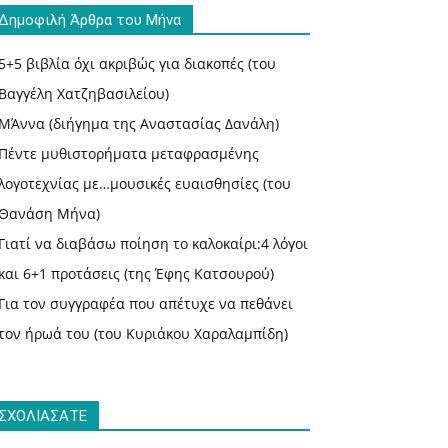
Δημοφιλή Άρθρα του Μήνα
5+5 βιβλία όχι ακριβώς για διακοπές (του
Βαγγέλη Χατζηβασιλείου)
ΜΆννα (διήγημα της Αναστασίας Δανάλη)
Πέντε μυθιστορήματα μεταφρασμένης
λογοτεχνίας με…μουσικές ευαισθησίες (του
Θανάση Μήνα)
Γιατί να διαβάσω ποίηση το καλοκαίρι:4 λόγοι
και 6+1 προτάσεις (της Έφης Κατσουρού)
Για τον συγγραφέα που απέτυχε να πεθάνει
τον ήρωά του (του Κυριάκου Χαραλαμπίδη)
ΣΧΟΛΙΑΣΑΤΕ