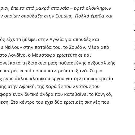
ύριοι, έπειτα από μακρά απουσία – εφτά ολόκληρων
 των οποίων σπούδαζα στην Ευρώπη. Πολλά έμαθα και
ΒΙΒΛΙΟ
ς είχε ταξιδέψει στην Αγγλία για σπουδές και
υ Νείλου» στην πατρίδα του, το Σουδάν. Μέσα από
 στο Λονδίνο, ο Μουσταφά ερωτεύτηκε και
ΚΑΙ
ονεί κατά τη διάρκεια μιας παθιασμένης σεξουαλικής
πιστρέφει σπίτι όπου παντρεύεται ξανά. Σε μια
ς ενός άλλου κλασικού έργου για την αποικιοκρατία
σης στην Αφρική, της
Καρδιάς του Σκότους
του
αφορά έναν δυτικό άνδρα που κατεβαίνει το Κονγκό,
ΤΙΣ
ση. Στο κέντρο του έχει δύο ερωτικές σκηνές που
ΤΕΧΝΕΣ