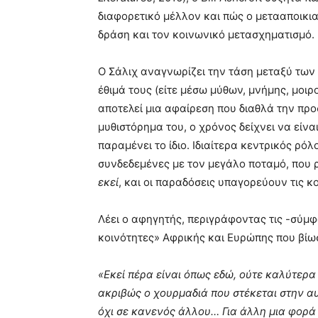
διαφορετικό μέλλον και πώς ο μετααποικια
δράση και τον κοινωνικό μετασχηματισμό.
Ο Σάλιχ αναγνωρίζει την τάση μεταξύ των
έθιμά τους (είτε μέσω μύθων, μνήμης, μοιρ
αποτελεί μια αφαίρεση που διαθλά την προσ
μυθιστόρημα του, ο χρόνος δείχνει να είνα
παραμένει το ίδιο. Ιδιαίτερα κεντρικός ρό
συνδεδεμένες με τον μεγάλο ποταμό, που
εκεί
, και οι παραδόσεις υπαγορεύουν τις κ
Λέει ο αφηγητής, περιγράφοντας τις -σύμ
κοινότητες» Αφρικής και Ευρώπης που βίωσε
«Εκεί πέρα ​​είναι όπως εδώ, ούτε καλύτερ
ακριβώς ο χουρμαδιά που στέκεται στην αυλ
όχι σε κανενός άλλου… Για άλλη μια φορά 