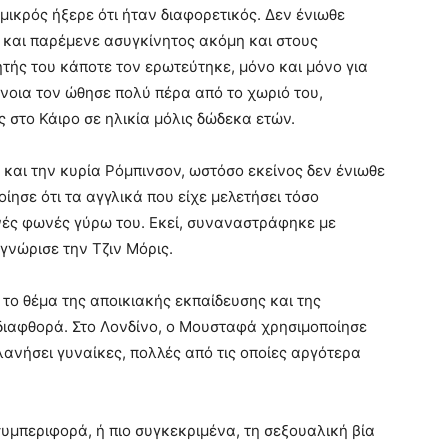
ικρός ήξερε ότι ήταν διαφορετικός. Δεν ένιωθε
 και παρέμενε ασυγκίνητος ακόμη και στους
τής του κάποτε τον ερωτεύτηκε, μόνο και μόνο για
νοια τον ώθησε πολύ πέρα ​​από το χωριό του,
ς στο Κάιρο σε ηλικία μόλις δώδεκα ετών.
 και την κυρία Ρόμπινσον, ωστόσο εκείνος δεν ένιωθε
οίησε ότι τα αγγλικά που είχε μελετήσει τόσο
νές φωνές γύρω του. Εκεί, συναναστράφηκε με
γνώρισε την Τζιν Μόρις.
 το θέμα της αποικιακής εκπαίδευσης και της
 διαφθορά. Στο Λονδίνο, ο Μουσταφά χρησιμοποίησε
λανήσει γυναίκες, πολλές από τις οποίες αργότερα
συμπεριφορά, ή πιο συγκεκριμένα, τη σεξουαλική βία