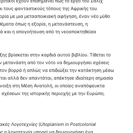
 κριτικοί έχουν επισημάνει πώς το έργο του Σάλιχ
ι τους φανταστικούς τόπους της Αφρικής του
τορία με μια μετααποικιακή αφήγηση, έναν νέο μύθο
 θέματα όπως η εξορία, η μετανάστευση, η
ρά και η απογοήτευση από τη νεοαποκτηθείσα
ης βρίσκεται στην καρδιά αυτού βιβλίου. Τίθεται το
ν μετανάστη από τον νότο να δημιουργήσει σχέσεις
τον βορρά ή απλώς να επιδιώξει την κατάκτηση μέσω
εται αλλά δεν απαντάται, απέκτησε ιδιαίτερη σημασία
Άνοιξη στη Μέση Ανατολή, οι οποίες αναπόφευκτα
σχέσεων της ιστορικής περιοχής με την Ευρώπη.
ιακές Λογοτεχνίες
(
Utopianism in Postcolonial
 πώς η λογοτεχνία μπορεί να δημιουργήσει ένα