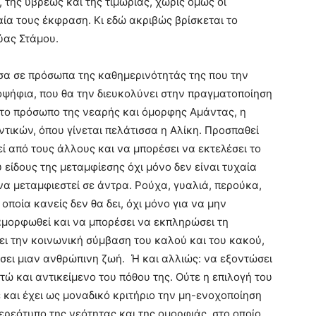
 της ύβρεως και της τιμωρίας, χωρίς όμως οι
ία τους έκφραση. Κι εδώ ακριβώς βρίσκεται το
ύας Στάμου.
σα σε πρόσωπα της καθημερινότητάς της που την
ποψήφια, που θα την διευκολύνει στην πραγματοποίηση
 στο πρόσωπο της νεαρής και όμορφης Αμάντας, η
τικών, όπου γίνεται πελάτισσα η Αλίκη. Προσπαθεί
ί από τους άλλους και να μπορέσει να εκτελέσει το
 είδους της μεταμφίεσης όχι μόνο δεν είναι τυχαία
 να μεταμφιεστεί σε άντρα. Ρούχα, γυαλιά, περούκα,
οποία κανείς δεν θα δει, όχι μόνο για να μην
αμορφωθεί και να μπορέσει να εκπληρώσει τη
ει την κοινωνική σύμβαση του καλού και του κακού,
έσει μιαν ανθρώπινη ζωή. Ή και αλλιώς: να εξοντώσει
τώ και αντικείμενο του πόθου της. Ούτε η επιλογή του
 και έχει ως μοναδικό κριτήριο την μη-ενοχοποίηση
ερεότυπο της νεότητας και της ομορφιάς, στο οποίο