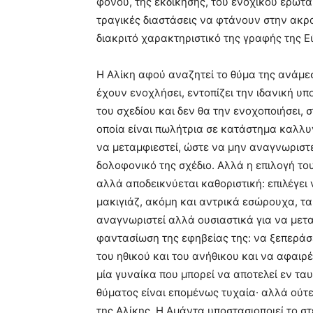
φόνου, της εκδίκησης, του ενοχικού έρωτα,
τραγικές διαστάσεις να φτάνουν στην ακρα
διακριτό χαρακτηριστικό της γραφής της Ε
Η Αλίκη αφού αναζητεί το θύμα της ανάμε
έχουν ενοχλήσει, εντοπίζει την ιδανική υ
του σχεδίου και δεν θα την ενοχοποιήσει,
οποία είναι πωλήτρια σε κατάστημα καλλυν
να μεταμφιεστεί, ώστε να μην αναγνωριστε
δολοφονικό της σχέδιο. Αλλά η επιλογή του
αλλά αποδεικνύεται καθοριστική: επιλέγει
μακιγιάζ, ακόμη και αντρικά εσώρουχα, τα 
αναγνωριστεί αλλά ουσιαστικά για να μετ
φαντασίωση της εφηβείας της: να ξεπεράσ
του ηθικού και του ανήθικου και να αφαιρ
μία γυναίκα που μπορεί να αποτελεί εν ταυ
θύματος είναι επομένως τυχαία∙ αλλά ούτε
της Αλίκης. Η Αμάντα υποστασιοποιεί το στ