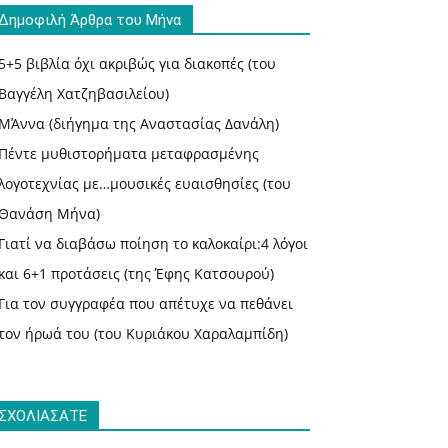
Δημοφιλή Άρθρα του Μήνα
5+5 βιβλία όχι ακριβώς για διακοπές (του
Βαγγέλη Χατζηβασιλείου)
ΜΆννα (διήγημα της Αναστασίας Δανάλη)
Πέντε μυθιστορήματα μεταφρασμένης
λογοτεχνίας με…μουσικές ευαισθησίες (του
Θανάση Μήνα)
Γιατί να διαβάσω ποίηση το καλοκαίρι:4 λόγοι
και 6+1 προτάσεις (της Έφης Κατσουρού)
Για τον συγγραφέα που απέτυχε να πεθάνει
τον ήρωά του (του Κυριάκου Χαραλαμπίδη)
ΣΧΟΛΙΑΣΑΤΕ