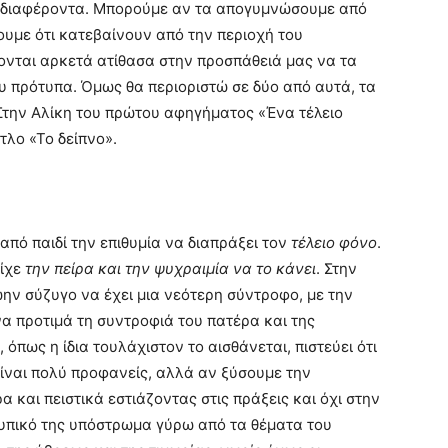
ενδιαφέροντα. Μπορούμε αν τα απογυμνώσουμε από
σουμε ότι κατεβαίνουν από την περιοχή του
ονται αρκετά ατίθασα στην προσπάθειά μας να τα
υ πρότυπα. Όμως θα περιοριστώ σε δύο από αυτά, τα
 Στην Αλίκη του πρώτου αφηγήματος «Ένα τέλειο
τλο «Το δείπνο».
από παιδί την επιθυμία να διαπράξει τον
τέλειο φόνο
.
είχε
την πείρα και την ψυχραιμία να το κάνει
. Στην
ώην σύζυγο να έχει μια νεότερη σύντροφο, με την
να προτιμά τη συντροφιά του πατέρα και της
όπως η ίδια τουλάχιστον το αισθάνεται, πιστεύει ότι
είναι πολύ προφανείς, αλλά αν ξύσουμε την
 και πειστικά εστιάζοντας στις πράξεις και όχι στην
τυπικό της υπόστρωμα γύρω από τα θέματα του