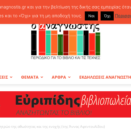
anagnostis.gr και για την βελτίωση της δικής σας εμπειρίας ότα
es και το «Όχι» για τη μη αποδοχή τους.
Περισσ
Ναι
Όχι
ΞΕΙΣ
ΘΕΜΑΤΑ
ΑΡΘΡΑ
ΕΚΔΗΛΩΣΕΙΣ ΑΝΑΓΝΩΣΤ
ΠΕΡΙΟΔΙΚΟ
μητρώο της αθωότητας και της ενοχής (της Άννας Αφεντουλίδου)
Ο