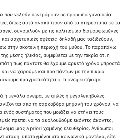
ια που γελούν
κεντράρουν σε πρόσωπα γυναικεία
ίες, όπως αυτά ανακύπτουν από τα στερεότυπα με τα
άσεις, συνομιλούν με τις πολιτισμικά διαμορφωμένες
και αρχετυπικές σχέσεις∙ δηλαδή μας ταξιδεύουν,
σω στην σκοτεινή περιοχή του μύθου. Το παραπάνω
ης μέσης ηλικίας, συμφύεται με την πικρία ότι η
υταπάτη πως πάντοτε θα έχουμε αρκετό χρόνο μπροστά
 και να χαρούμε και προ πάντων με την πικρία
κάνουμε πραγματικότητα ό, τι ονειρευτήκαμε.
ρά ή μεγάλα όνειρα, με απλές ή μεγαλεπήβολες
κανίζονται από τη σαρκοβόρα μηχανή του χρόνου, να
 ενός συστήματος που μοιάζει να στήνει τους
 εμείς πρέπει να τα ακολουθούμε εκόντες άκοντες,
όνομα μιας a priori χαμένης ελευθερίας. Άνθρωποι
ντίσταση, υποταγμένοι στα κοινωνικά μοντέλα, είτε