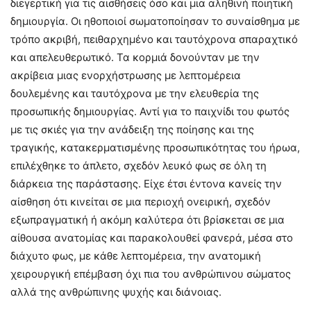
διεγερτική για τις αισθήσεις όσο και μια αληθινή ποιητική
δημιουργία. Οι ηθοποιοί σωματοποίησαν το συναίσθημα με
τρόπο ακριβή, πειθαρχημένο και ταυτόχρονα σπαραχτικό
και απελευθερωτικό. Τα κορμιά δονούνταν με την
ακρίβεια μιας ενορχήστρωσης με λεπτομέρεια
δουλεμένης και ταυτόχρονα με την ελευθερία της
προσωπικής δημιουργίας. Αντί για το παιχνίδι του φωτός
με τις σκιές για την ανάδειξη της ποίησης και της
τραγικής, κατακερματισμένης προσωπικότητας του ήρωα,
επιλέχθηκε το άπλετο, σχεδόν λευκό φως σε όλη τη
διάρκεια της παράστασης. Είχε έτσι έντονα κανείς την
αίσθηση ότι κινείται σε μια περιοχή ονειρική, σχεδόν
εξωπραγματική ή ακόμη καλύτερα ότι βρίσκεται σε μια
αίθουσα ανατομίας και παρακολουθεί φανερά, μέσα στο
διάχυτο φως, με κάθε λεπτομέρεια, την ανατομική
χειρουργική επέμβαση όχι πια του ανθρώπινου σώματος
αλλά της ανθρώπινης ψυχής και διάνοιας.