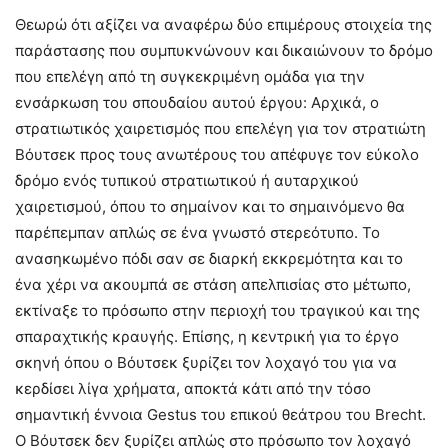
Θεωρώ ότι αξίζει να αναφέρω δύο επιμέρους στοιχεία της
παράστασης που συμπυκνώνουν και δικαιώνουν το δρόμο
που επελέγη από τη συγκεκριμένη ομάδα για την
ενσάρκωση του σπουδαίου αυτού έργου: Αρχικά, ο
στρατιωτικός χαιρετισμός που επελέγη για τον στρατιώτη
Βόυτσεκ προς τους ανωτέρους του απέφυγε τον εύκολο
δρόμο ενός τυπικού στρατιωτικού ή αυταρχικού
χαιρετισμού, όπου το σημαίνον και το σημαινόμενο θα
παρέπεμπαν απλώς σε ένα γνωστό στερεότυπο. Το
ανασηκωμένο πόδι σαν σε διαρκή εκκρεμότητα και το
ένα χέρι να ακουμπά σε στάση απελπισίας στο μέτωπο,
εκτίναξε το πρόσωπο στην περιοχή του τραγικού και της
σπαραχτικής κραυγής. Επίσης, η κεντρική για το έργο
σκηνή όπου ο Βόυτσεκ ξυρίζει τον λοχαγό του για να
κερδίσει λίγα χρήματα, αποκτά κάτι από την τόσο
σημαντική έννοια Gestus του επικού θεάτρου του Brecht.
Ο Βόυτσεκ δεν ξυρίζει απλώς στο πρόσωπο τον λοχαγό