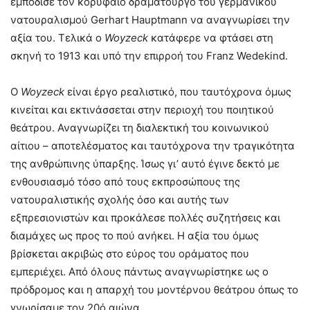
εμπόδισε τον κορυφαίο δραματουργό του γερμανικού
νατουραλισμού Gerhart Hauptmann να αναγνωρίσει την
αξία του. Τελικά ο
Woyzeck
κατάφερε να φτάσει στη
σκηνή το 1913 και υπό την επιρροή του Franz Wedekind.
Ο
Woyzeck
είναι έργο ρεαλιστικό, που ταυτόχρονα όμως
κινείται και εκτινάσσεται στην περιοχή του ποιητικού
θεάτρου. Αναγνωρίζει τη διαλεκτική του κοινωνικού
αίτιου – αποτελέσματος και ταυτόχρονα την τραγικότητα
της ανθρώπινης ύπαρξης. Ίσως γι’ αυτό έγινε δεκτό με
ενθουσιασμό τόσο από τους εκπροσώπους της
νατουραλιστικής σχολής όσο και αυτής των
εξπρεσιονιστών και προκάλεσε πολλές συζητήσεις και
διαμάχες ως προς το πού ανήκει. Η αξία του όμως
βρίσκεται ακριβώς στο εύρος του οράματος που
εμπεριέχει. Από όλους πάντως αναγνωρίστηκε ως ο
πρόδρομος και η απαρχή του μοντέρνου θεάτρου όπως το
γνωρίσαμε τον 20ό αιώνα.