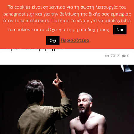
Τα cookies είναι σημαντικά για τη σωστή λειτουργία του
oanagnostis.gr και για την βελτίωση της δικής σας εμπειρίας
όταν το επισκέπτεστε. Πατήστε το «Ναι» για να αποδεχτείτε
ΑΡΧΙΚΗ
ΘΕΜΑΤΑ
ΘΕΑΤΡΟ
Βόυτσεκ: Ένα ημιτελές αριστούργημα
τα cookies και το «Όχι» για τη μη αποδοχή τους.
Ναι
Βόυτσεκ: Ένα ημιτελές
Περισσότερα
Όχι
αριστούργημα
7012
0