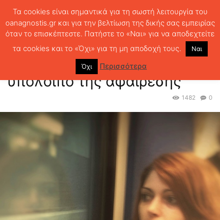
Τα cookies είναι σημαντικά για τη σωστή λειτουργία του
oanagnostis.gr και για την βελτίωση της δικής σας εμπειρίας
όταν το επισκέπτεστε. Πατήστε το «Ναι» για να αποδεχτείτε
ΑΡΧΙΚΗ
ΚΡΙΤΙΚΗ ΒΙΒΛΙΟΥ
ΚΡΙΤΙΚΕΣ
Βασιλεία Οικονόμου:Το
υπόλοιπο της αφαίρεσης
τα cookies και το «Όχι» για τη μη αποδοχή τους.
Ναι
Βασιλεία Οικονόμου:Το
Περισσότερα
Όχι
υπόλοιπο της αφαίρεσης
1482
0