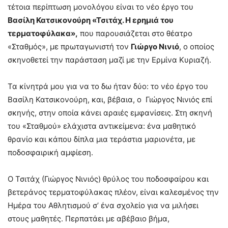
τέτοια περίπτωση μονολόγου είναι το νέο έργο του
Βασίλη Κατσικονούρη «Τσιτάχ. Η ερημιά του
τερματοφύλακα»,
που παρουσιάζεται στο θέατρο
«Σταθμός», με πρωταγωνιστή τον
Γιώργο Νινιό
, ο οποίος
σκηνοθετεί την παράσταση μαζί με την Ερμίνα Κυριαζή.
Τα κίνητρά μου για να το δω ήταν δύο: το νέο έργο του
Βασίλη Κατσικονούρη, και, βέβαια, ο Γιώργος Νινιός επί
σκηνής, στην οποία κάνει αραιές εμφανίσεις. Στη σκηνή
του «Σταθμού» ελάχιστα αντικείμενα: ένα μαθητικό
θρανίο και κάπου δίπλα μια τεράστια μαριονέτα, με
ποδοσφαιρική αμφίεση.
Ο Τσιτάχ (Γιώργος Νινιός) θρύλος του ποδοσφαίρου και
βετεράνος τερματοφύλακας πλέον, είναι καλεσμένος την
Ημέρα του Αθλητισμού σ’ ένα σχολείο για να μιλήσει
στους μαθητές. Περπατάει με αβέβαιο βήμα,