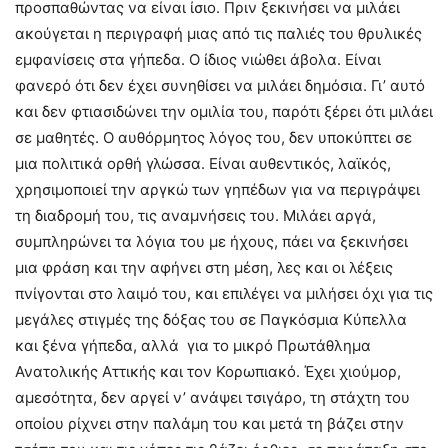
προσπαθώντας να είναι ίσιο. Πριν ξεκινήσει να μιλάει
ακούγεται η περιγραφή μιας από τις παλιές του θρυλικές
εμφανίσεις στα γήπεδα. Ο ίδιος νιώθει άβολα. Είναι
φανερό ότι δεν έχει συνηθίσει να μιλάει δημόσια. Γι’ αυτό
και δεν φτιασιδώνει την ομιλία του, παρότι ξέρει ότι μιλάει
σε μαθητές. Ο αυθόρμητος λόγος του, δεν υποκύπτει σε
μια πολιτικά ορθή γλώσσα. Είναι αυθεντικός, λαϊκός,
χρησιμοποιεί την αργκώ των γηπέδων για να περιγράψει
τη διαδρομή του, τις αναμνήσεις του. Μιλάει αργά,
συμπληρώνει τα λόγια του με ήχους, πάει να ξεκινήσει
μια φράση και την αφήνει στη μέση, λες και οι λέξεις
πνίγονται στο λαιμό του, και επιλέγει να μιλήσει όχι για τις
μεγάλες στιγμές της δόξας του σε Παγκόσμια Κύπελλα
και ξένα γήπεδα, αλλά για το μικρό Πρωτάθλημα
Ανατολικής Αττικής και τον Κορωπιακό. Έχει χιούμορ,
αμεσότητα, δεν αργεί ν’ ανάψει τσιγάρο, τη στάχτη του
οποίου ρίχνει στην παλάμη του και μετά τη βάζει στην