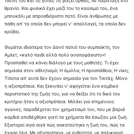
τσέπη του και τις γόπες τις βάζει όρθιες, σε παράταξη στο
θρανίο. Και φυσικά έχει μαζί του το καύσιμό του, ένα
μπουκάλι με απροσδιόριστο ποτό. Είναι άνθρωπος με
πάθη απ’ τα οποία δεν μπορεί ν’ απαλλαγεί, τα οποία δεν
κρύβει.
Θυμάται ιδιαίτερα τον Δανό παλιό του συμπαίκτη, τον
Αμλετ, «καλό παιδί αλλά πολύ αναποφάσιστο»!
Προσπαθεί να κάνει διάλογο με τους μαθητές. Τι έχει
σημασία στον αθλητισμό; Η άμιλλα; Η προσπάθεια; Η νίκη;
Τίποτα απ’ αυτά δεν έχουν σημασία για τον Τσιτάχ. Μόνο
η αξιοπρέπεια. Και ξεκινάει ν’ αφηγείται ένα κομβικό
περιστατικό της ζωής του, για να δείξει ότι το δικό του
κριτήριο ήταν η αξιοπρέπεια. Μιλάει για στημένους
αγώνες, παραδέχεται τον χρηματισμό του, που με βαριά
καρδιά αποδέχθηκε γιατί τα χρήματα θα έσωζαν μια ζωή.
Εξιστορεί σιγά σιγά πώς σακατεύτηκε η ζωή του, πώς τα
έχασε όλα. Με αξιοπρέπεια, με ευθύτητα, με παλικαριά.