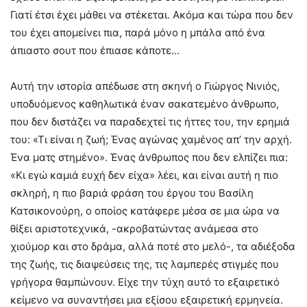
Γιατί έτσι έχει μάθει να στέκεται. Ακόμα και τώρα που δεν
του έχει απομείνει πια, παρά μόνο η μπάλα από ένα
άπιαστο σουτ που έπιασε κάποτε…
Αυτή την ιστορία απέδωσε στη σκηνή ο Γιώργος Νινιός,
υποδυόμενος καθηλωτικά έναν σακατεμένο άνθρωπο,
που δεν διστάζει να παραδεχτεί τις ήττες του, την ερημιά
του: «Τι είναι η ζωή; Ένας αγώνας χαμένος απ’ την αρχή.
Ένα ματς στημένο». Ένας άνθρωπος που δεν ελπίζει πια:
«Κι εγώ καμιά ευχή δεν είχα» λέει, και είναι αυτή η πιο
σκληρή, η πιο βαριά φράση του έργου του Βασίλη
Κατσικονούρη, ο οποίος κατάφερε μέσα σε μια ώρα να
θίξει αριστοτεχνικά, -ακροβατώντας ανάμεσα στο
χιούμορ και στο δράμα, αλλά ποτέ στο μελό-, τα αδιέξοδα
της ζωής, τις διαψεύσεις της, τις λαμπερές στιγμές που
γρήγορα θαμπώνουν. Είχε την τύχη αυτό το εξαιρετικό
κείμενο να συναντήσει μια εξίσου εξαιρετική ερμηνεία.