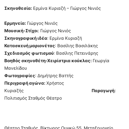
Σκηνοθεσία:
Ερμίνα Κυριαζή – Γιώργος Νινιός
Ερμηνεία:
Γιώργος Νινιός
Μουσική-Στίχο
ι: Γιώργος Νινιός
Σκηνογραφική ιδέα
: Ερμίνα Κυριαζή
Κατασκευή μαριονέτας
: Βασίλης Βασιλάκης
Σχεδιασμός φωτισμού
: Βασίλης Πετεινάρης
Βοηθός σκηνοθέτη-Χειρίστρια κούκλας:
Γεωργία
Μανελίδου
Φωτογραφίες
: Δημήτρης Βαττής
Περιγραφή αγώνα:
Χρήστος
Κυριαζής
Παραγωγή:
Πολιτισμός Σταθμός Θέατρο
Θέατρο Σταθμός, Βίκτωρος Ουγκώ 55, Μεταξουργείο,