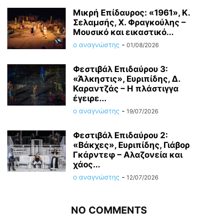
Μικρή Επίδαυρος: «1961», Κ.
Σελαμσής, Χ. Φραγκούλης –
Μουσικό και εικαστικό...
ο αναγνώστης
-
01/08/2026
Φεστιβάλ Επιδαύρου 3:
«Άλκηστις», Ευριπίδης, Δ.
Καραντζάς – Η πλάστιγγα
έγειρε...
ο αναγνώστης
-
19/07/2026
Φεστιβάλ Επιδαύρου 2:
«Βάκχες», Ευριπίδης, Γιάβορ
Γκάρντεφ – Αλαζονεία και
χάος...
ο αναγνώστης
-
12/07/2026
NO COMMENTS