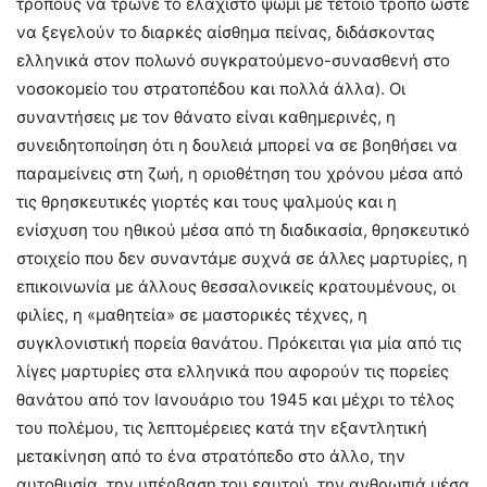
τρόπους να τρώνε το ελάχιστο ψωμί με τέτοιο τρόπο ώστε
να ξεγελούν το διαρκές αίσθημα πείνας, διδάσκοντας
ελληνικά στον πολωνό συγκρατούμενο-συνασθενή στο
νοσοκομείο του στρατοπέδου και πολλά άλλα). Οι
συναντήσεις με τον θάνατο είναι καθημερινές, η
συνειδητοποίηση ότι η δουλειά μπορεί να σε βοηθήσει να
παραμείνεις στη ζωή, η οριοθέτηση του χρόνου μέσα από
τις θρησκευτικές γιορτές και τους ψαλμούς και η
ενίσχυση του ηθικού μέσα από τη διαδικασία, θρησκευτικό
στοιχείο που δεν συναντάμε συχνά σε άλλες μαρτυρίες, η
επικοινωνία με άλλους θεσσαλονικείς κρατουμένους, οι
φιλίες, η «μαθητεία» σε μαστορικές τέχνες, η
συγκλονιστική πορεία θανάτου. Πρόκειται για μία από τις
λίγες μαρτυρίες στα ελληνικά που αφορούν τις πορείες
θανάτου από τον Ιανουάριο του 1945 και μέχρι το τέλος
του πολέμου, τις λεπτομέρειες κατά την εξαντλητική
μετακίνηση από το ένα στρατόπεδο στο άλλο, την
αυτοθυσία, την υπέρβαση του εαυτού, την ανθρωπιά μέσα