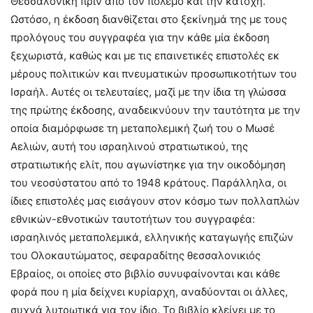
Θεσσαλονίκη πριν από τον πόλεμο και την κατοχή.
Ωστόσο, η έκδοση διανθίζεται στο ξεκίνημά της με τους
προλόγους του συγγραφέα για την κάθε μία έκδοση
ξεχωριστά, καθώς και με τις επαινετικές επιστολές εκ
μέρους πολιτικών και πνευματικών προσωπικοτήτων του
Ισραήλ. Αυτές οι τελευταίες, μαζί με την ίδια τη γλώσσα
της πρώτης έκδοσης, αναδεικνύουν την ταυτότητα με την
οποία διαμόρφωσε τη μεταπολεμική ζωή του ο Μωσέ
Αελιών, αυτή του ισραηλινού στρατιωτικού, της
στρατιωτικής ελίτ, που αγωνίστηκε για την οικοδόμηση
του νεοσύστατου από το 1948 κράτους. Παράλληλα, οι
ίδιες επιστολές μας εισάγουν στον κόσμο των πολλαπλών
εθνικών-εθνοτικών ταυτοτήτων του συγγραφέα:
ισραηλινός μεταπολεμικά, ελληνικής καταγωγής επιζών
του Ολοκαυτώματος, σεφαραδίτης θεσσαλονικιός
Εβραίος, οι οποίες στο βιβλίο συνυφαίνονται και κάθε
φορά που η μία δείχνει κυρίαρχη, αναδύονται οι άλλες,
συχνά λυτρωτικά για τον ίδιο. Το βιβλίο κλείνει με το