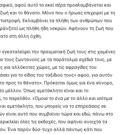
ραφικό, αφού αυτό το
εκεί πέρα
προσλαμβάνεται και
ζωή και το θάνατο. Μόνο που ο ήρωας επιχειρεί με τη
 αντιστροφή. Εκλαμβάνει τα πλήθη των ανθρώπων που
(τράνζιτο) ως πλήθη ήδη νεκρών. Αφήνουν τη ζωή που
ατο στη άλλη όχθη.
 εγκαταλείψει την πραγματική ζωή τους στις χαμένες
α τους ζωντανούς με τα παράτολμα σχέδιά τους, με
ς για αλλόκοτες χώρες, με τις σφραγίδες του
σει για το είδος του ταξιδιού τους» αφού, για αυτόν
ατο προς το θάνατο». Πρόκειται όμως για ένα σύνορο,
το μέλλον. Όπως αμετάκλητο είναι και το
ί, το παρελθόν.
«Όμοια το ένα με το άλλο και ισότιμα
ίναι αμετάκλητο, που μπορείς να το επηρεάσεις σε
ν είναι αυτό που συμβαίνει τώρα και εδώ, πάνω στο
ρικλείει όλες τις εκδοχές, που αφήνει ανοιχτά τα
όν. Ένα παρόν δύσ-τυχο αλλά πάντως κάτι που