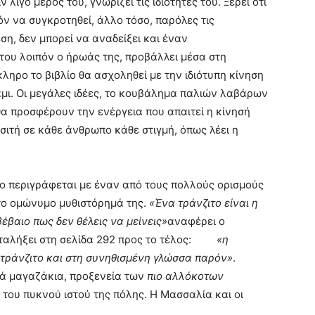
 λίγο μέρος του, γνωρίζει τις ιδιότητές του. Ξέρει ότι
τόν να συγκροτηθεί, άλλο τόσο, παρόλες τις
ση, δεν μπορεί να αναδείξει και έναν
ου λοιπόν ο ήρωάς της, προβάλλει μέσα στη
ηρο το βιβλίο θα ασχοληθεί με την ιδιότυπη κίνηση
άμι. Οι μεγάλες ιδέες, το κουβάλημα παλιών λαβάρων
θα προσφέρουν την ενέργεια που απαιτεί η κίνησή
οσιτή σε κάθε άνθρωπο κάθε στιγμή, όπως λέει η
ιτο περιγράφεται με έναν από τους πολλούς ορισμούς
 το ομώνυμο μυθιστόρημά της.
«Ένα τράνζιτο είναι η
βέβαιο πως δεν θέλεις να μείνεις»
αναφέρει ο
καταλήξει στη σελίδα 292 προς το τέλος:
«η
τράνζιτο και στη συνηθισμένη γλώσσα παρόν»
.
κά μαγαζάκια, προξενεία των
πιο αλλόκοτων
του πυκνού ιστού της πόλης. Η Μασσαλία και οι