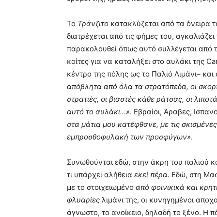
Το
Τράνζιτο
κατακλύζεται από τα όνειρα τ
διατρέχεται από τις φήμες του, αγκαλιάζει
παρακολουθεί όπως αυτό συλλέγεται από τ
κοίτες για να καταλήξει στο αυλάκι της C
κέντρο της πόλης ως το Παλιό Λιμάνι– και
απόβλητα από όλα τα στρατόπεδα, οι σκορπι
στρατιές, οι βιαστές κάθε ράτσας, οι λιπο
αυτό το αυλάκι…»
. Εβραίοι, Άραβες, Ισπαν
στα μάτια μου κατέφθανε, με τις σκισμένε
εμπροσθοφυλακή των προσφύγων»
.
Συνωθούνται εδώ, στην άκρη του παλιού 
τι υπάρχει αλήθεια
εκεί πέρα
. Εδώ, στη Μα
με το στοιχειωμένο
από
φοινικικά και κρη
φλυαρίες
λιμάνι της, οι κυνηγημένοι αποχ
άγνωστο, το ανοίκειο, δηλαδή το ξένο. Η 