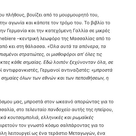
ου πλήθους, βουίζει από το μουρμουρητό του,
 την αγωνία και κάποτε τον τρόμο του. Το βιβλίο το
ην Γερμανία και την κατεχόμενη Γαλλία σε μικρές
anebiere –κεντρική λεωφόρο της Μασσαλίας από το
 από κει στη θάλασσα.
«Όλα αυτά τα απόνερα, τα
σμένοι στρατιώτες, οι μισθοφόροι απ’ όλες τις
τάκτες κάθε σημαίας. Εδώ λοιπόν ξεχύνονταν όλα, σε
οί αντιφρανκιστές, Γερμανοί αντιναζιστές:
«μπροστά
ς σημαίες όλων των εθνών και των πεποιθήσεων, η
κόσμου μας, μπροστά στον ωκεανό απορώντας για το
σσαλία, στο
τελευταίο πανδοχείο
αυτής της ηπείρου,
τικά κουτσομπολιά, ελληνικές και ρωμαϊκές
αιρετούν τον γνωστό κόσμο σαλπάροντας για το
πόλη λειτουργεί ως ένα τεράστιο Μεταγωγών, ένα