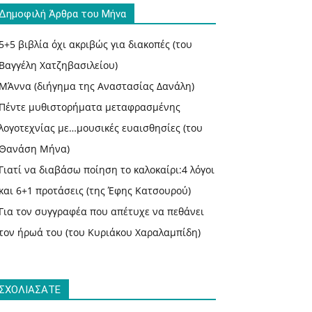
Δημοφιλή Άρθρα του Μήνα
5+5 βιβλία όχι ακριβώς για διακοπές (του
Βαγγέλη Χατζηβασιλείου)
ΜΆννα (διήγημα της Αναστασίας Δανάλη)
Πέντε μυθιστορήματα μεταφρασμένης
λογοτεχνίας με…μουσικές ευαισθησίες (του
Θανάση Μήνα)
Γιατί να διαβάσω ποίηση το καλοκαίρι:4 λόγοι
και 6+1 προτάσεις (της Έφης Κατσουρού)
Για τον συγγραφέα που απέτυχε να πεθάνει
τον ήρωά του (του Κυριάκου Χαραλαμπίδη)
ΣΧΟΛΙΑΣΑΤΕ