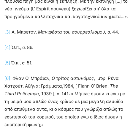
πλούσια πηγή μας είναι η έκπληξη. Με την έκπληξη […] το
νέο πνεύμα (L’ Espirit nouveau) ξεχωρίζει απ’ όλα τα
προηγούμενα καλλιτεχνικά και λογοτεχνικά κινήματα…».
[3]
Α. Μπρετόν,
Μανιφέστα του σουρρεαλισμού,
σ. 44.
[4]
Ό.π., σ. 86.
[5]
Ό.π., σ. 51.
[6]
Φλαν Ο’ Μπράιαν,
Ο τρίτος αστυνόμος
, μτφ. Ρένα
Χατχούτ, Αθήνα: Γράμματα,1984, [ Flann O’ Brien,
The
Third
Policeman
, 1939 ], σ. 141: « Μήπως ήμουν κι εγώ με
τη σειρά μου απλώς ένας κρίκος σε μια μεγάλη αλυσίδα
από απύθμενα όντα, κι ο κόσμος που γνώριζα απλώς το
εσωτερικό του κορμιού, του οποίου εγώ ο ίδιος ήμουν η
εσωτερική φωνή;»