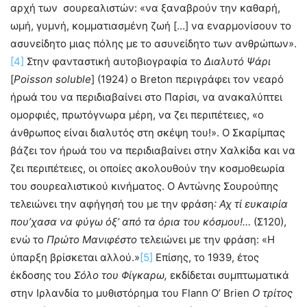
αρχή των σουρεαλιστών: «να ξαναβρούν την καθαρή,
ωμή, γυμνή, κομματιασμένη ζωή […] να εναρμονίσουν το
ασυνείδητο μιας πόλης με το ασυνείδητο των ανθρώπων».
[4]
Στην φανταστική αυτοβιογραφία το
Διαλυτό Ψάρι
[
Poisson
soluble
] (1924) ο Breton περιγράφει τον νεαρό
ήρωά του να περιδιαβαίνει στο Παρίσι, να ανακαλύπτει
ομορφιές, πρωτόγνωρα μέρη, να ζει περιπέτειες, «ο
άνθρωπος είναι διαλυτός στη σκέψη του!». Ο Σκαρίμπας
βάζει τον ήρωά του να περιδιαβαίνει στην Χαλκίδα και να
ζει περιπέτειες, οι οποίες ακολουθούν την κοσμοθεωρία
του σουρεαλιστικού κινήματος. Ο Αντώνης Σουρούπης
τελειώνει την αφήγησή του με την φράση
: Αχ τί ευκαιρία
που’χασα να φύγω όξ’ από τα όρια του κόσμου!…
(Σ120),
ενώ το
Πρώτο Μανιφέστο
τελειώνει με την φράση: «Η
ύπαρξη βρίσκεται αλλού.»
[5]
Επίσης, το 1939, έτος
έκδοσης του
Σόλο του Φίγκαρω,
εκδίδεται συμπτωματικά
στην Ιρλανδία το μυθιστόρημα του Flann O’ Brien
Ο τρίτος