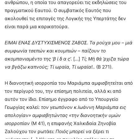
ανθρώπου, η οποία του απαγορεύει τις εκδηλώσεις του
πραγματικού Εαυτού. Ο συμβατικός Εαυτός που
ακολουθεί τις επιταγές της Λογικής της Υπερτάτης δεν
είναι παρά μια καρικατούρα.
ΕΙΜΑΙ ΕΝΑΣ ΔΥΣΤΥΧΙΣΜΕΝΟΣ ΖΑΒΟΣ. Τα ρούχα μου – μιά
συμφωνία τσεπών και κουμπιών – παίζουν το
ακομπανιαμέντο της ‘β ί δ α ς’.
[…]
Τί; Μή θά ’ρχιζα τώρα
να βγάζω καπνούς; Τί ωραία, Τί ωραία!..
(Β 271).
Η διανοητική ισορροπία του Μαριάμπα αμφισβητείται από
τον περίγυρό του, την επίσημη πολιτεία, αλλά κι από
αυτόν τον ίδιο. Επίσημο έγγραφο από το Υπουργείο
Γεωργίας καλεί:
τον γεωπόνον κ.Ιωάννη Μαριάμπα εις
απολογίαν» αμφισβητώντας «την διανοητικήν υμών
ισορροπίαν
(Μ 41), η επιφανής Χαλκιδαία Ζηνοβία
Ζαλούχου τον ρωτάει:
Ποιός μπορεί να ξέρει τι