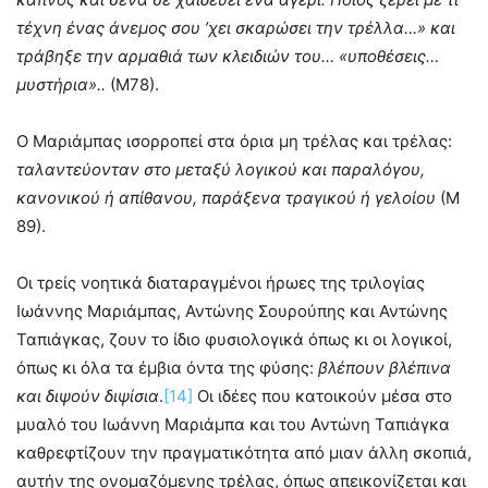
τέχνη ένας άνεμος σου ’χει σκαρώσει την τρέλλα…» και
τράβηξε την αρμαθιά των κλειδιών του… «υποθέσεις…
μυστήρια»..
(Μ78).
Ο Μαριάμπας ισορροπεί στα όρια μη τρέλας και τρέλας:
ταλαντεύονταν στο μεταξύ λογικού και παραλόγου,
κανονικού ή απίθανου, παράξενα τραγικού ή γελοίου
(Μ
89).
Οι τρείς νοητικά διαταραγμένοι ήρωες της τριλογίας
Ιωάννης Μαριάμπας, Αντώνης Σουρούπης και Αντώνης
Ταπιάγκας, ζουν το ίδιο φυσιολογικά όπως κι οι λογικοί,
όπως κι όλα τα έμβια όντα της φύσης:
βλέπουν βλέπινα
και διψούν διψίσια
.
[14]
Οι ιδέες που κατοικούν μέσα στο
μυαλό του Ιωάννη Μαριάμπα και του Αντώνη Ταπιάγκα
καθρεφτίζουν την πραγματικότητα από μιαν άλλη σκοπιά,
αυτήν της ονομαζόμενης τρέλας, όπως απεικονίζεται και