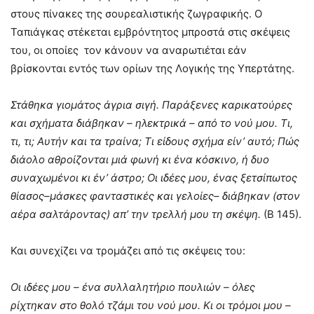
στους πίνακες της σουρεαλιστικής ζωγραφικής. Ο
Ταπιάγκας στέκεται εμβρόντητος μπροστά στις σκέψεις
του, οι οποίες τον κάνουν να αναρωτιέται εάν
βρίσκονται εντός των ορίων της Λογικής της Υπερτάτης.
Στάθηκα γιομάτος άγρια σιγή. Παράξενες καρικατούρες
και σχήματα διάβηκαν – ηλεκτρικά – από το νού μου. Τι,
τι, τι; Αυτήν και τα τραίνα; Τι είδους σχήμα είν’ αυτό; Πώς
διάολο αθροίζονται μιά φωνή κι ένα κόσκινο, ή δυο
συναχωμένοι κι έν’ άστρο; Οι ιδέες μου, ένας ξετσίπωτος
θίασος–μάσκες φανταστικές και γελοίες– διάβηκαν (στον
αέρα σαλτάροντας) απ’ την τρελλή μου τη σκέψη.
(Β 145).
Και συνεχίζει να τρομάζει από τις σκέψεις του:
Οι ιδέες μου – ένα συλλαλητήριο πουλιών – όλες
ρίχτηκαν στο θολό τζάμι του νού μου. Κι οι τρόμοι μου –