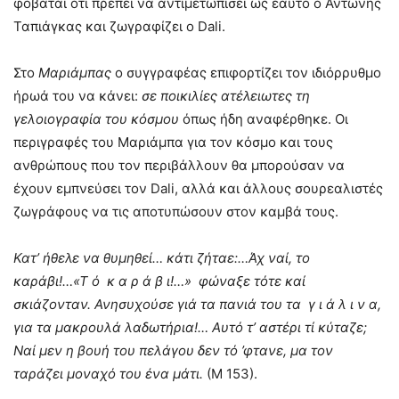
φοβάται ότι πρέπει να αντιμετωπίσει ως εαυτό ο Αντώνης
Ταπιάγκας και ζωγραφίζει ο Dali.
Στο
Μαριάμπας
ο συγγραφέας επιφορτίζει τον ιδιόρρυθμο
ήρωά του να κάνει:
σε ποικιλίες ατέλειωτες τη
γελοιογραφία του κόσμου
όπως ήδη αναφέρθηκε. Οι
περιγραφές του Μαριάμπα για τον κόσμο και τους
ανθρώπους που τον περιβάλλουν θα μπορούσαν να
έχουν εμπνεύσει τον Dali, αλλά και άλλους σουρεαλιστές
ζωγράφους να τις αποτυπώσουν στον καμβά τους.
Κατ’ ήθελε να θυμηθεί… κάτι ζήταε:…Άχ ναί, το
καράβι!…«Τ ό κ α ρ ά β ι!…» φώναξε τότε καί
σκιάζονταν. Ανησυχούσε γιά τα πανιά του τα γ ι ά λ ι ν α,
για τα μακρουλά λαδωτήρια!… Αυτό τ’ αστέρι τί κύταζε;
Ναί μεν η βουή του πελάγου δεν τό ’φτανε, μα τον
ταράζει μοναχό του ένα μάτι.
(Μ 153).