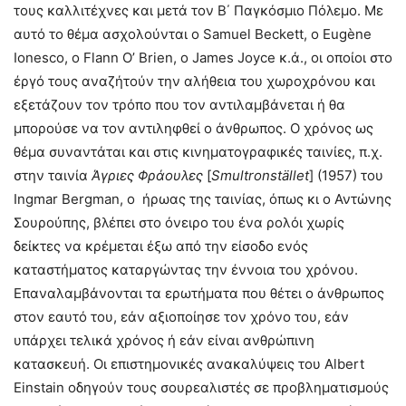
τους καλλιτέχνες και μετά τον Β΄ Παγκόσμιο Πόλεμο. Με
αυτό το θέμα ασχολούνται ο Samuel Beckett, ο Eugène
Ionesco, ο Flann O’ Brien, o James Joyce κ.ά., οι οποίοι στο
έργό τους αναζήτούν την αλήθεια του χωροχρόνου και
εξετάζουν τον τρόπο που τον αντιλαμβάνεται ή θα
μπορούσε να τον αντιληφθεί ο άνθρωπος. Ο χρόνος ως
θέμα συναντάται και στις κινηματογραφικές ταινίες, π.χ.
στην ταινία
Άγριες Φράουλες
[
Smultronst
ä
llet
] (1957) του
Ingmar Bergman, ο ήρωας της ταινίας, όπως κι ο Αντώνης
Σουρούπης, βλέπει στο όνειρο του ένα ρολόι χωρίς
δείκτες να κρέμεται έξω από την είσοδο ενός
καταστήματος καταργώντας την έννοια του χρόνου.
Επαναλαμβάνονται τα ερωτήματα που θέτει ο άνθρωπος
στον εαυτό του, εάν αξιοποίησε τον χρόνο του, εάν
υπάρχει τελικά χρόνος ή εάν είναι ανθρώπινη
κατασκευή. Οι επιστημονικές ανακαλύψεις του Albert
Einstain οδηγούν τους σουρεαλιστές σε προβληματισμούς