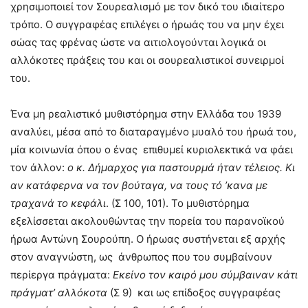
χρησιμοποιεί τον Σουρεαλισμό με τον δικό του ιδιαίτερο
τρόπο. Ο συγγραφέας επιλέγει ο ήρωάς του να μην έχει
σώας τας φρένας ώστε να αιτιολογούνται λογικά οι
αλλόκοτες πράξεις του και οι σουρεαλιστικοί συνειρμοί
του.
Ένα μη ρεαλιστικό μυθιστόρημα στην Ελλάδα του 1939
αναλύει, μέσα από το διαταραγμένο μυαλό του ήρωά του,
μία κοινωνία όπου ο ένας επιθυμεί κυριολεκτικά να φάει
τον άλλον:
ο κ. Δήμαρχος για παστουρμά ήταν τέλειος. Κι
αν κατάφερνα να τον βούταγα, να τους τό ’κανα με
τραχανά το κεφάλι
. (Σ 100, 101). Το μυθιστόρημα
εξελίσσεται ακολουθώντας την πορεία του παρανοϊκού
ήρωα Αντώνη Σουρούπη. Ο ήρωας συστήνεται εξ αρχής
στον αναγνώστη, ως άνθρωπος που του συμβαίνουν
περίεργα πράγματα:
Εκείνο τον καιρό μου σύμβαιναν κάτι
πράγματ’ αλλόκοτα
(Σ 9) και ως επίδοξος συγγραφέας