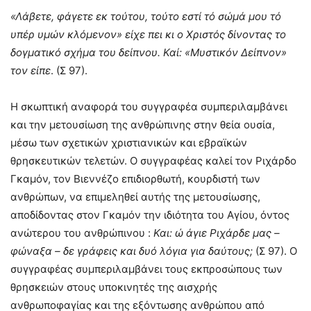
«Λάβετε, φάγετε εκ τούτου, τούτο εστί τό σώμά μου τό
υπέρ υμών κλόμενον» είχε πει κι ο Χριστός δίνοντας το
δογματικό σχήμα του δείπνου. Καί: «Μυστικόν Δείπνον»
τον είπε
. (Σ 97).
Η σκωπτική αναφορά του συγγραφέα συμπεριλαμβάνει
και την μετουσίωση της ανθρώπινης στην θεία ουσία,
μέσω των σχετικών χριστιανικών και εβραϊκών
θρησκευτικών τελετών. Ο συγγραφέας καλεί τον Ριχάρδο
Γκαμόν, τον Βιεννέζο επιδιορθωτή, κουρδιστή των
ανθρώπων, να επιμεληθεί αυτής της μετουσίωσης,
αποδίδοντας στον Γκαμόν την ιδιότητα του Αγίου, όντος
ανώτερου του ανθρώπινου :
Και: ώ άγιε Ριχάρδε μας –
φώναξα – δε γράφεις και δυό λόγια για δαύτους;
(Σ 97). Ο
συγγραφέας συμπεριλαμβάνει τους εκπροσώπους των
θρησκειών στους υποκινητές της αισχρής
ανθρωποφαγίας και της εξόντωσης ανθρώπου από