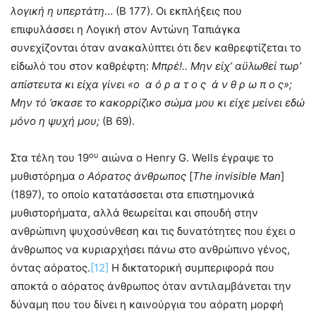
λογική η υπερτάτη
… (Β 177). Οι εκπλήξεις που
επιφυλάσσει η Λογική στον Αντώνη Ταπιάγκα
συνεχίζονται όταν ανακαλύπτει ότι δεν καθρεφτίζεται το
είδωλό του στον καθρέφτη:
Μπρέ!.. Μην είχ’ αϋλωθεί τωρ’
απίστευτα κι είχα γίνει «ο α ό ρ α τ ο ς ά ν θ ρ ω π ο ς»;
Μην τό ’σκασε το κακορρίζικο σώμα μου κι είχε μείνει εδώ
μόνο η ψυχή μου;
(Β 69).
ου
Στα τέλη του 19
αιώνα ο Henry G. Wells έγραψε το
μυθιστόρημα
ο Αόρατος άνθρωπος
[
The
invisible
Man
]
(1897), το οποίο κατατάσσεται στα επιστημονικά
μυθιστορήματα, αλλά θεωρείται και σπουδή στην
ανθρώπινη ψυχοσύνθεση και τις δυνατότητες που έχει ο
άνθρωπος να κυριαρχήσει πάνω στο ανθρώπινο γένος,
όντας αόρατος.
[12]
Η δικτατορική συμπεριφορά που
αποκτά ο αόρατος άνθρωπος όταν αντιλαμβάνεται την
δύναμη που του δίνει η καινούργια του αόρατη μορφή