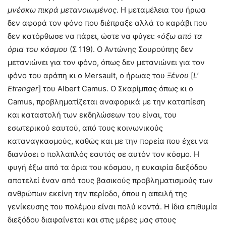
μνέσκω πικρά μετανοιωμένος
. Η μεταμέλεια του ήρωα
δεν αφορά τον φόνο που διέπραξε αλλά το καράβι που
δεν κατόρθωσε να πάρει, ώστε να φύγει: «
όξω από τα
όρια του κόσμου
(Σ 119). Ο Αντώνης Σουρούπης δεν
μετανιώνει για τον φόνο, όπως δεν μετανιώνει για τον
φόνο του αράπη κι ο Mersault, ο ήρωας του
Ξένου
[
L
’
Etranger
] του Albert Camus. Ο Σκαρίμπας όπως κι ο
Camus, προβληματίζεται αναφορικά με την καταπίεση
και καταστολή των εκδηλώσεων του είναι, του
εσωτερικού εαυτού, από τους κοινωνικούς
καταναγκασμούς, καθώς και με την πορεία που έχει να
διανύσει ο πολλαπλός εαυτός σε αυτόν τον κόσμο. Η
φυγή έξω από τα όρια του κόσμου, η ευκαιρία διεξόδου
αποτελεί έναν από τους βασικούς προβληματισμούς των
ανθρώπων εκείνη την περίοδο, όπου η απειλή της
γενίκευσης του πολέμου είναι πολύ κοντά. Η ίδια επιθυμία
διεξόδου διαφαίνεται και στις μέρες μας στους