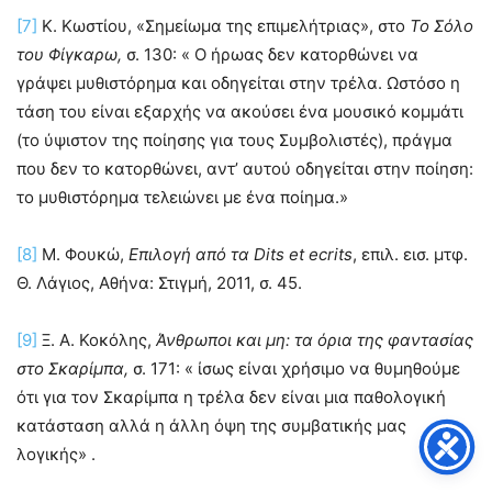
[7]
Κ. Κωστίου, «Σημείωμα της επιμελήτριας», στο
Το Σόλο
του Φίγκαρω,
σ. 130: « Ο ήρωας δεν κατορθώνει να
γράψει μυθιστόρημα και οδηγείται στην τρέλα. Ωστόσο η
τάση του είναι εξαρχής να ακούσει ένα μουσικό κομμάτι
(το ύψιστον της ποίησης για τους Συμβολιστές), πράγμα
που δεν το κατορθώνει, αντ’ αυτού οδηγείται στην ποίηση:
το μυθιστόρημα τελειώνει με ένα ποίημα.»
[8]
Μ. Φουκώ,
Επιλογή από τα
Dits
et
ecrits
, επιλ. εισ. μτφ.
Θ. Λάγιος, Αθήνα: Στιγμή, 2011, σ. 45.
[9]
Ξ. Α. Κοκόλης,
Άνθρωποι και μη: τα όρια της φαντασίας
στο Σκαρίμπα,
σ. 171: « ίσως είναι χρήσιμο να θυμηθούμε
ότι για τον Σκαρίμπα η τρέλα δεν είναι μια παθολογική
κατάσταση αλλά η άλλη όψη της συμβατικής μας
λογικής» .