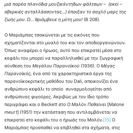
μιά παρέα πλανόδια μουζικάντηδων φάλτσων – (εκεί –
σβερκιές ανταλλάσσοντας…) έπαιξαν το σαχλό μαρς της
ζωής μου. Ώ… θριάμβευε η μύτη μου!
(Β 208).
Ο Μαριάμπας τσακώνεται με τις εικόνες που
σχηματίζονται στο μυαλό του και τον αποδιοργανώνουν.
Όπως αναφέρει o ήρωας, αυτό που επικρατεί μέσα στο
κεφάλι του μπορεί να παραλληλισθεί με την ζωγραφική
σύνθεση του
Μεγάλου Παρανοϊκού
(1936). Ο
Μέγας
Παρανοϊκός,
ένα από τα χαρακτηριστικά έργα της
παρανοϊκοκριτικής μεθόδου του Dali, απεικονίζει ένα
ανθρώπινο κεφάλι το οποίο συναρμολογείται από
ανθρώπινες φιγούρες. Ακριβώς με τον ίδιο τρόπο
περιγράφει και ο Beckett στο
Ο Μαλόν Πεθαίνει
[
Malone
meurt
] (1951) την κατάσταση που αντιλαμβάνεται να
επικρατεί στο κεφάλι του ο ήρωάς του Μαλόν.
[15]
Ο
Μαριάμπας προσπαθεί να επιβληθεί στα σχήματα, στις