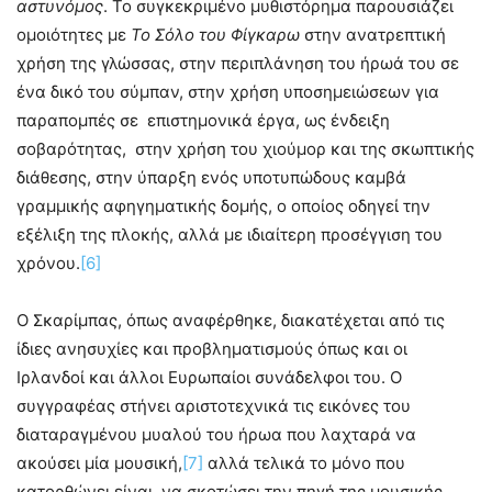
αστυνόμος
. Το συγκεκριμένο μυθιστόρημα παρουσιάζει
ομοιότητες με
Το Σόλο του Φίγκαρω
στην ανατρεπτική
χρήση της γλώσσας, στην περιπλάνηση του ήρωά του σε
ένα δικό του σύμπαν, στην χρήση υποσημειώσεων για
παραπομπές σε επιστημονικά έργα, ως ένδειξη
σοβαρότητας, στην χρήση του χιούμορ και της σκωπτικής
διάθεσης, στην ύπαρξη ενός υποτυπώδους καμβά
γραμμικής αφηγηματικής δομής, ο οποίος οδηγεί την
εξέλιξη της πλοκής, αλλά με ιδιαίτερη προσέγγιση του
χρόνου.
[6]
Ο Σκαρίμπας, όπως αναφέρθηκε, διακατέχεται από τις
ίδιες ανησυχίες και προβληματισμούς όπως και οι
Ιρλανδοί και άλλοι Ευρωπαίοι συνάδελφοι του. Ο
συγγραφέας στήνει αριστοτεχνικά τις εικόνες του
διαταραγμένου μυαλού του ήρωα που λαχταρά να
ακούσει μία μουσική,
[7]
αλλά τελικά το μόνο που
κατορθώνει είναι να σκοτώσει την πηγή της μουσικής