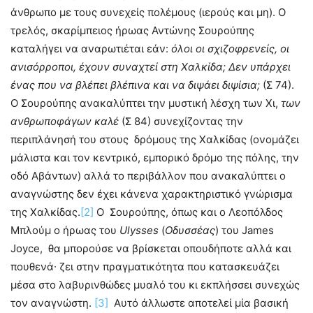
άνθρωπο με τους συνεχείς πολέμους (ιερούς και μη). Ο
τρελός, σκαρίμπειος ήρωας Αντώνης Σουρούπης
καταλήγει να αναρωτιέται εάν:
όλοι οι σχιζοφρενείς, οι
ανισόρροποι, έχουν συναχτεί στη Χαλκίδα; Δεν υπάρχει
ένας που να βλέπει βλέπινα και να διψάει διψίσια;
(Σ 74).
Ο Σουρούπης ανακαλύπτει την μυστική λέσχη των Χι,
των
ανθρωποφάγων καλέ
(Σ 84) συνεχίζοντας την
περιπλάνησή του στους δρόμους της Χαλκίδας (ονομάζει
μάλιστα και τον κεντρικό, εμπορικό δρόμο της πόλης, την
οδό Αβάντων) αλλά το περιβάλλον που ανακαλύπτει ο
αναγνώστης δεν έχει κάνενα χαρακτηριστικό γνώρισμα
της Χαλκίδας.
[2]
Ο Σουρούπης, όπως και ο Λεοπόλδος
Μπλούμ ο ήρωας του
Ulysses
(
Οδυσσέας
) του James
Joyce, θα μπορούσε να βρίσκεται οπουδήποτε αλλά και
πουθενά∙ ζει στην πραγματικότητα που κατασκευάζει
μέσα στο λαβυρινθώδες μυαλό του κι εκπλήσσει συνεχώς
τον αναγνώστη.
[3]
Αυτό άλλωστε αποτελεί μία βασική