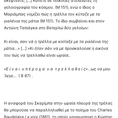
σκέφτεστε;
[…]
Κάνετε σε ποικιλίες ατέλειωτες τη
γελοιογραφία του κόσμου. (Μ 151), ενώ ο ίδιος ο
Μαριάμπας νομίζει
πώς η τρέλλα τον κύταζε με τα
γιαλένια της μάτια
(Μ 151). Το ίδιο συμβαίνει και στον
Αντώνη Ταπιάγκα
στο Βατερλώ δύο γελοίων:
Κι είναι, σαν νά η τρέλλα με κοίταξε με τα γιαλένια της
μάτια…»
[…]
«Κι ήταν σάν να με προσκαλούσε η εικόνα
του πώς να τρελλαθώ είναι ωραία..
«Ε ί ν α ι υ π έ ρ ο χ α ν α τ ρ ε λ λ α θ ε ί ς»…ως να μου
’λεγε…
( Β 87) .
Η αναφορά του Σκαρίμπα στην ωραία πλευρά της τρέλας
θα μπορούσε να παραλληλισθεί με το ποίημα του Charles
Baudelaire
La
voix
(1861)
,
το οποίο χρησιμοποιεί ο Κώστας