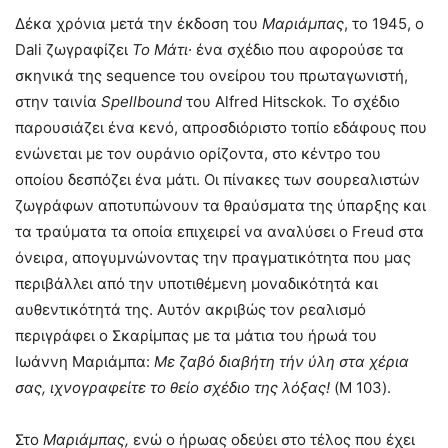
Δέκα χρόνια μετά την έκδοση του
Μαριάμπας
, το 1945, ο
Dali ζωγραφίζει
Το Μάτι∙
ένα σχέδιο που αφορούσε τα
σκηνικά της sequence του ονείρου του πρωταγωνιστή,
στην ταινία
Spellbound
του Alfred Hitsckok
.
Το σχέδιο
παρουσιάζει ένα κενό, απροσδιόριστο τοπίο εδάφους που
ενώνεται με τον ουράνιο ορίζοντα, στο κέντρο του
οποίου δεσπόζει ένα μάτι. Οι πίνακες των σουρεαλιστών
ζωγράφων αποτυπώνουν τα θραύσματα της ύπαρξης και
τα τραύματα τα οποία επιχειρεί να αναλύσει ο Freud στα
όνειρα, απογυμνώνοντας την πραγματικότητα που μας
περιβάλλει από την υποτιθέμενη μοναδικότητά και
αυθεντικότητά της. Αυτόν ακριβώς τον ρεαλισμό
περιγράφει ο Σκαρίμπας με τα μάτια του ήρωά του
Ιωάννη Μαριάμπα:
Με ζαβό διαβήτη τήν ύλη στα χέρια
σας, ιχνογραφείτε το θείο σχέδιο της λόξας!
(M 103).
Στο
Μαριάμπας,
ενώ ο ήρωας οδεύει στο τέλος που έχει