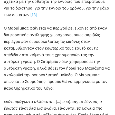
σχετικά με την ορθότητα της έννοιας που επικρατούσε
για το διάστημα, για την έννοια του χρόνου, για την μάζα
των σωμάτων.
[13]
Ο Μαριάμπας φαίνεται να περιγράφει εικόνες από έναν
διαφορετικής αντίληψης χωροχρόνο, όπως ακριβώς
περιέγραφαν οι σουρεαλιστές τις εικόνες όταν
καταβυθίζονταν στον εσωτερικό τους εαυτό και τις
απέδιδαν στα κείμενά τους χρησιμοποιώντας την
αυτόματη γραφή. Ο Σκαρίμπας δεν χρησιμοποιεί την
αυτόματη γραφή, αλλά βάζει τον ήρωά του Μαριάμπα να
ακολουθεί την σουρεαλιστική μέθοδο. Ο Μαριάμπας,
όπως και ο Σουρούπης, προσπαθεί να ερμηνεύσει με τον
παραληρηματικό του λόγο:
«κάτι πράγματα αλλόκοτα..
[…]
ο κήπος, τα δέντρα, ο
έρωτας είναι όλα μιά φλόγα. Γίνουνται τα μαλλιά της
καπνός και σένα σέ χαϊδεύει ένα αγέρι. Ποιός ξέρει μέ τί