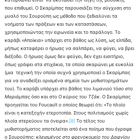
που επιθυμεί. Ο Σκαρίμπας παρουσιάζει την σύγχυση στο
μυαλό του Σουρούπη ως μέθοδο που ξεδιαλύνει τα
νοήματα των πράξεων και των καταστάσεων,
χρησιμοποιώντας την ειρωνεία και το παράλογο. Το
καράβι «Αποίκια» υπάρχει στο βάθος ως λύση, ως ελπίδα,
μήπως καταφέρει ο ήρωας να σαλπάρει, να φύγει, να βρει
διέξοδο. Ο ήρωας όμως δεν φεύγει, δεν έχει εισιτήριο,
όπως γράφει στα στιχάκια, τα οποία σκαρώνει με ευκολία
(μια τεχνική την οποία συχνά χρησιμοποιεί ο Σκαρίμπας
για να αναδείξει ορισμένα σημεία των μυθιστορημάτων
του). Το καράβι υπάρχει στο βάθος του λιμανιού τόσο στο
Μαριάμπας
όσο και στο
Ο κύριος του Τζάκ
. Ο Σκαρίμπας
προηγείται του Foucault ο οποίος θεωρεί ότι: «Το πλοίο
είναι η κατεξοχήν ετεροτοπία. Στους πολιτισμούς χωρίς
πλοία στερεύουν τα όνειρα».
[8]
Το τέλος του
μυθιστορήματος αποτελείται από ένα ποίημα που έγραψε
ο Σουρούπης:
κλεισμένος στο φρενοκομείο του Δαφνίου