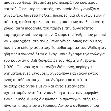
μπορεί να θεωρηθεί ακόμη μία πλευρά του εσώτερου
εαυτού. Ο εσώτερος εαυτός, τον οποίο δεν γνωρίζει ο
άνθρωπος, διαθέτει πολλές πλευρές∙ μία εξ αυτών είναι η
αόρατη, η αθέατη πλευρά του, η οποία ως ανεξερεύνητη
χώρα, terra incognita, του παρέχει την δυνατότητα
κυριαρχίας επί των ορατών. Ο αόρατος άνθρωπος μπορεί
να κυριαρχήσει στο ανθρώπινο γένος, όπως και ο Θεός
που είναι επίσης αόρατος. Το μυθιστόρημα του Wells ήταν
ήδη πολύ γνωστό όταν ο Σκαρίμπας έγραφε την τριλογία
του και όταν ο Dali ζωγράφιζε τον
Αόρατο Άνθρωπο
(1929). Ο πίνακας απεικονίζει διάφορες, περίεργα
σχηματισμένες φιγούρες, ανθρώπων και ζώων εντός
ενός ακαθόριστου χώρου. Ανάμεσα σε αυτά τα
ακαθόριστα αντικείμενα και όντα εμφανίζεται
σχηματισμένος από την σύνθεση αυτών των μορφών
ένας υλικός-άϋλος άνθρωπος, ο πρωταγωνιστής του
πίνακα, ο αόρατος άνθρωπος. Αυτός ο άνθρωπος που