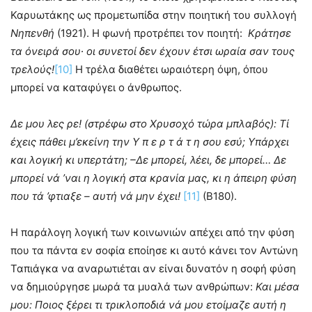
Καρυωτάκης ως προμετωπίδα στην ποιητική του συλλογή
Νηπενθή
(1921). Η φωνή προτρέπει τον ποιητή:
Κράτησε
τα όνειρά σου∙ οι συνετοί δεν έχουν έτσι ωραία σαν τους
τρελούς!
[10]
Η τρέλα διαθέτει ωραιότερη όψη, όπου
μπορεί να καταφύγει ο άνθρωπος.
Δε μου λες ρε! (στρέφω στο Χρυσοχό τώρα μπλαβός): Τί
έχεις πάθει μ’εκείνη την Υ π ε ρ τ ά τ η σου εσύ; Υπάρχει
και λογική κι υπερτάτη; –Δε μπορεί, λέει, δε μπορεί… Δε
μπορεί νά ’ναι η λογική στα κρανία μας, κι η άπειρη φύση
που τά ’φτιαξε – αυτή νά μην έχει!
[11]
(Β180).
Η παράλογη λογική των κοινωνιών απέχει από την φύση
που τα πάντα εν σοφία εποίησε κι αυτό κάνει τον Αντώνη
Ταπιάγκα να αναρωτιέται αν είναι δυνατόν η σοφή φύση
να δημιούργησε μωρά τα μυαλά των ανθρώπων:
Και μέσα
μου: Ποιος ξέρει τι τρικλοποδιά νά μου ετοίμαζε αυτή η