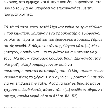
εικόνες, στα έμψυχα και άψυχα που δημιουργούνται στο
μυαλό του για να μπορέσει να επικοινωνήσει με την
πραγματικότητα.
Τά-τά-τά τατα-τατα-τατά! Ήχαγαν κείνα τα τρία έξαλλα
Τ του κιβωτίου. Σήμαιναν ένα προσκλητήριο εξώφρενο,
σε όλα τα πέρατα τούτου του ξώφρενου κόσμου!.. Γύρισε
αυτός εκειδά. Στάθηκε κειτόντας μ’ άγριο μάτι.
[…]
Μά τι
ζήταγαν; Λοιπόν ναι – θα τα ρώταε θα συζητούσε μαζί
τους. Μα πού – χαλασμός κόσμου, βουή. Διαγωνίζονταν
όλα μαζί, αλληλοσπρώχνονταν ποιό να
πρωτοπαρουσιαστεί καταμπρός του. Ο Μαριάμπας ύψωσε
νευριασμένος τα χέρια. Σ κ α σ μ ό ς!… βροντοφώνισε σάν
γιά να επιβάλει την τάξη. Άξαφνα μεσ’ σε βρισιές και σε
χάχανα οι διαδηλωτές κάμαν τόπο
.[…]
εκείθε στάθηκαν τ’
άψυχα, αποδώ μεριά όλοι οι άλλοι
. (Μ 152).