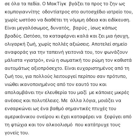
σε όλα τα πεδία. O ΜακΤίγκ βγάζει τα προς το ζην ως
κομπογιαννίτης οδοντίατρος στο αυτοσχέδιο ιατρείο του,
χωρίς ωστόσο να διαθέτει τη νόμιμη άδεια και ειδίκευση.
Είναι μεγαλόσωμος, δυνατός, βαρύς , ίσως κάπως
βραδύς. Ωστόσο, τα καταφέρνει καλά και ζει μια ήσυχη,
ολιγαρκή ζωή, χωρίς πολλές αξιώσεις. Αποτελεί σημείο
αναφοράς για την ταπεινή γειτονιά του, τον φωνάζουν
μάλιστα «γιατρό», ενώ η σωματική του ρώμη τον καθιστά
αυτομάτως αξιοπρόσεχτο. Είναι ευχαριστημένος από τη
ζωή του, για πολλούς λειτουργεί περίπου σαν πρότυπο,
νιώθει ικανοποιημένος από τον εαυτό του και
απολαμβάνει την ελευθερία του μαζί με κάποιες μικρές
ανέσεις και πολυτέλειες. Με άλλα λόγια, μοιάζει να
ενσαρκώνει ως ένα βαθμό σημαντικές πτυχές του
αμερικάνικου ονείρου κι έχει καταφέρει να ξεφύγει από
τη φτώχια και τον αλκοολισμό που κατάτρυχε τους
γονείς του.