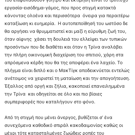
εργασία-εισόδημα-γάμος, που προς στιγμή κατακτά
κάνοντας ολοένα και περισσότερα όνειρα για περαιτέρω
καταξίωση κι ευημερία. Η αυτοπεποίθησή του ωστόσο δε
θα αργήσει να θρυμματιστεί και μαζί η εύρυθμη ζωή του,
όταν αίφνης χάσει τη δουλειά του ελλείψει των τυπικών
προσόντων που δε διαθέτει και όταν η Τρίνα αναλάβει
την πλήρη οικονομική διαχείριση του σπιτιού, χάρη στα
απρόσμενα κέρδη που θα της αποφέρει ένα λαχείο. Το
πλήγμα είναι διπλό και ο ΜακΤίγκ αποδεικνύεται εντελώς
ανέτοιμος να χειριστεί τη ματαίωση και την απογοήτευση.
Έξαλλος από οργή και ζήλια, κακοποιεί επανειλημμένα
την Τρίνα και οδηγείται σε όλο και πιο βίαιες
συμπεριφορές που καταλήγουν στo φόνο.
Από τη στιγμή που μένει άνεργος, βυθίζεται σ’ ένα
συνεχόμενα καθοδικό σπιράλ κακοδαιμονίας καθώς οι
μέχρι τότε κατασταλμένες ζωώδεις ροπές του