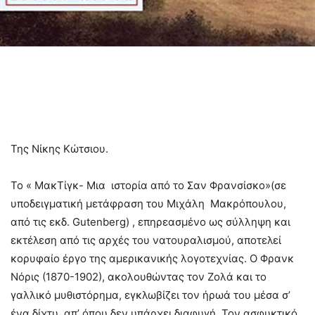
Της Νίκης Κώτσιου.
Το « ΜακΤίγκ- Μια ιστορία από το Σαν Φρανσίσκο»(σε
υποδειγματική μετάφραση του Μιχάλη Μακρόπουλου,
από τις εκδ. Gutenberg) , επηρεασμένο ως σύλληψη και
εκτέλεση από τις αρχές του νατουραλισμού, αποτελεί
κορυφαίο έργο της αμερικανικής λογοτεχνίας. Ο Φρανκ
Νόρις (1870-1902), ακολουθώντας τον Ζολά και το
γαλλικό μυθιστόρημα, εγκλωβίζει τον ήρωά του μέσα σ’
ένα δίχτυ, απ’ όπου δεν υπάρχει διαφυγή. Τον ασφυκτικό