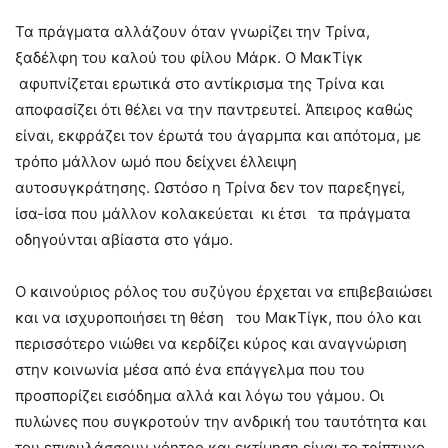
Τα πράγματα αλλάζουν όταν γνωρίζει την Τρίνα,
ξαδέλφη του καλού του φίλου Μάρκ. Ο ΜακΤίγκ
αφυπνίζεται ερωτικά στο αντίκρισμα της Τρίνα και
αποφασίζει ότι θέλει να την παντρευτεί. Άπειρος καθώς
είναι, εκφράζει τον έρωτά του άγαρμπα και απότομα, με
τρόπο μάλλον ωμό που δείχνει έλλειψη
αυτοσυγκράτησης. Ωστόσο η Τρίνα δεν τον παρεξηγεί,
ίσα-ίσα που μάλλον κολακεύεται κι έτσι τα πράγματα
οδηγούνται αβίαστα στο γάμο.
Ο καινούριος ρόλος του συζύγου έρχεται να επιβεβαιώσει
και να ισχυροποιήσει τη θέση του ΜακΤίγκ, που όλο και
περισσότερο νιώθει να κερδίζει κύρος και αναγνώριση
στην κοινωνία μέσα από ένα επάγγελμα που του
προσπορίζει εισόδημα αλλά και λόγω του γάμου. Οι
πυλώνες που συγκροτούν την ανδρική του ταυτότητα και
του επιφυλάσσουν γόητρο και εκτίμηση είναι το τρίπτυχο