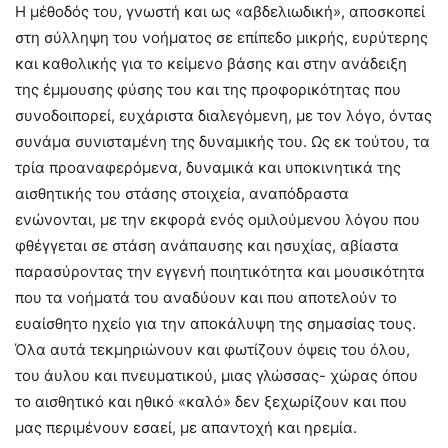
Η μέθοδός του, γνωστή και ως «αβδελιωδική», αποσκοπεί
στη σύλληψη του νοήματος σε επίπεδο μικρής, ευρύτερης
και καθολικής για το κείμενο βάσης και στην ανάδειξη
της έμμουσης φύσης του και της προφορικότητας που
συνοδοιπορεί, ευχάριστα διαλεγόμενη, με τον λόγο, όντας
συνάμα συνισταμένη της δυναμικής του. Ως εκ τούτου, τα
τρία προαναφερόμενα, δυναμικά και υποκινητικά της
αισθητικής του στάσης στοιχεία, αναπόδραστα
ενώνονται, με την εκφορά ενός ομιλούμενου λόγου που
φθέγγεται σε στάση ανάπαυσης και ησυχίας, αβίαστα
παρασύροντας την εγγενή ποιητικότητα και μουσικότητα
που τα νοήματά του αναδύουν και που αποτελούν το
ευαίσθητο ηχείο για την αποκάλυψη της σημασίας τους.
Όλα αυτά τεκμηριώνουν και φωτίζουν όψεις του όλου,
του άυλου και πνευματικού, μιας γλώσσας- χώρας όπου
το αισθητικό και ηθικό «καλό» δεν ξεχωρίζουν και που
μας περιμένουν εσαεί, με απαντοχή και ηρεμία.