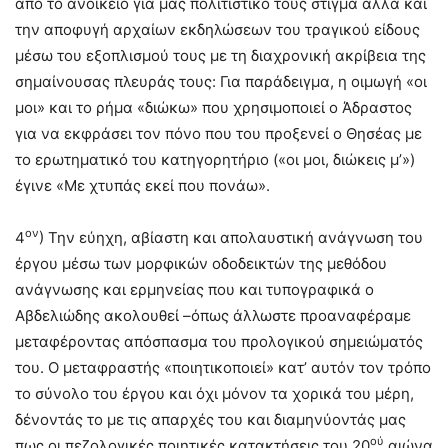
από το ανοίκειο για μας πολιτιστικό τους στίγμα αλλά και
την αποφυγή αρχαίων εκδηλώσεων του τραγικού είδους
μέσω του εξοπλισμού τους με τη διαχρονική ακρίβεια της
σημαίνουσας πλευράς τους: Για παράδειγμα, η οιμωγή «οι
μοι» και το ρήμα «διώκω» που χρησιμοποιεί ο Άδραστος
για να εκφράσει τον πόνο που του προξενεί ο Θησέας με
το ερωτηματικό του κατηγορητήριο («οι μοι, διώκεις μ’»)
έγινε «Με χτυπάς εκεί που πονάω».
ον
4
) Την εύηχη, αβίαστη και απολαυστική ανάγνωση του
έργου μέσω των μορφικών οδοδεικτών της μεθόδου
ανάγνωσης και ερμηνείας που και τυπογραφικά ο
Αβδελιώδης ακολουθεί –όπως άλλωστε προαναφέραμε
μεταφέροντας απόσπασμα του προλογικού σημειώματός
του. Ο μεταφραστής «ποιητικοποιεί» κατ’ αυτόν τον τρόπο
το σύνολο του έργου και όχι μόνον τα χορικά του μέρη,
δένοντάς το με τις απαρχές του και διαμηνύοντάς μας
ού
πως οι πεζολογικές ποιητικές κατακτήσεις του 20
αιώνα