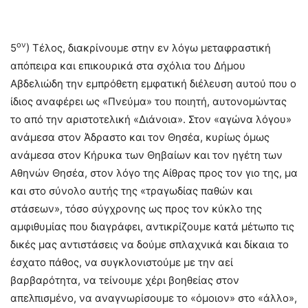
ον
5
) Τέλος, διακρίνουμε στην εν λόγω μεταφραστική
απόπειρα και επικουρικά στα σχόλια του Δήμου
Αβδελιώδη την εμπρόθετη εμφατική διέλευση αυτού που ο
ίδιος αναφέρει ως «Πνεύμα» του ποιητή, αυτονομώντας
το από την αριστοτελική «Διάνοια». Στον «αγώνα λόγου»
ανάμεσα στον Άδραστο και τον Θησέα, κυρίως όμως
ανάμεσα στον Κήρυκα των Θηβαίων και τον ηγέτη των
Αθηνών Θησέα, στον λόγο της Αίθρας προς τον γιο της, μα
και στο σύνολο αυτής της «τραγωδίας παθών και
στάσεων», τόσο σύγχρονης ως προς τον κύκλο της
αμφιθυμίας που διαγράφει, αντικρίζουμε κατά μέτωπο τις
δικές μας αντιστάσεις να δούμε σπλαχνικά και δίκαια το
έσχατο πάθος, να συγκλονιστούμε με την αεί
βαρβαρότητα, να τείνουμε χέρι βοηθείας στον
απελπισμένο, να αναγνωρίσουμε το «όμοιον» στο «άλλο»,