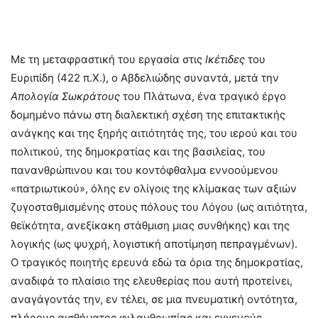
Με τη μεταφραστική του εργασία στις
Ικέτιδες
του
Ευριπίδη (422 π.Χ.), ο Αβδελιώδης συναντά, μετά την
Απολογία Σωκράτους
του Πλάτωνα, ένα τραγικό έργο
δομημένο πάνω στη διαλεκτική σχέση της επιτακτικής
ανάγκης και της ξηρής αιτιότητάς της, του ιερού και του
πολιτικού, της δημοκρατίας και της βασιλείας, του
πανανθρώπινου και του κοντόφθαλμα εννοούμενου
«πατριωτικού», όλης εν ολίγοις της κλίμακας των αξιών
ζυγοσταθμισμένης στους πόλους του Λόγου (ως αιτιότητα,
θεϊκότητα, ανεξίκακη στάθμιση μιας συνθήκης) και της
λογικής (ως ψυχρή, λογιστική αποτίμηση πεπραγμένων).
Ο τραγικός ποιητής ερευνά εδώ τα όρια της δημοκρατίας,
αναδιφά το πλαίσιο της ελευθερίας που αυτή προτείνει,
αναγάγοντάς την, εν τέλει, σε μια πνευματική οντότητα,
πλήρους αισθήματος φιλανθρωπίας και εγγενούς