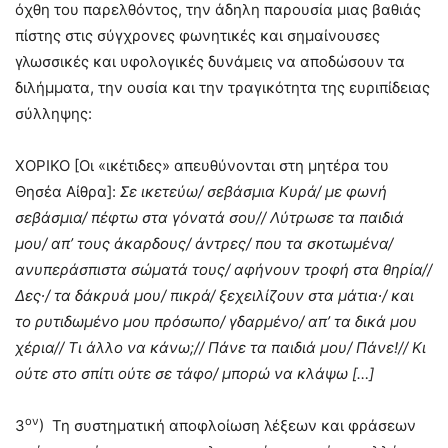
όχθη του παρελθόντος, την άδηλη παρουσία μιας βαθιάς
πίστης στις σύγχρονες φωνητικές και σημαίνουσες
γλωσσικές και υφολογικές δυνάμεις να αποδώσουν τα
διλήμματα, την ουσία και την τραγικότητα της ευριπίδειας
σύλληψης:
ΧΟΡΙΚΟ [Οι «ικέτιδες» απευθύνονται στη μητέρα του
Θησέα Αίθρα]:
Σε ικετεύω/ σεβάσμια Κυρά/ με φωνή
σεβάσμια/ πέφτω στα γόνατά σου// Λύτρωσε τα παιδιά
μου/ απ’ τους άκαρδους/ άντρες/ που τα σκοτωμένα/
ανυπεράσπιστα σώματά τους/ αφήνουν τροφή στα θηρία//
Δες∙/ τα δάκρυά μου/ πικρά/ ξεχειλίζουν στα μάτια∙/ και
το ρυτιδωμένο μου πρόσωπο/ γδαρμένο/ απ’ τα δικά μου
χέρια// Τι άλλο να κάνω;// Πάνε τα παιδιά μου/ Πάνε!// Κι
ούτε στο σπίτι ούτε σε τάφο/ μπορώ να κλάψω
[…]
ον
3
) Τη συστηματική αποφλοίωση λέξεων και φράσεων