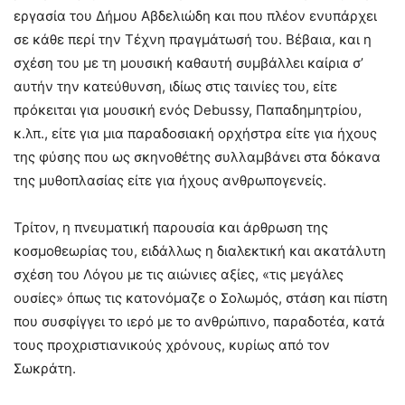
εργασία του Δήμου Αβδελιώδη και που πλέον ενυπάρχει
σε κάθε περί την Τέχνη πραγμάτωσή του. Βέβαια, και η
σχέση του με τη μουσική καθαυτή συμβάλλει καίρια σ’
αυτήν την κατεύθυνση, ιδίως στις ταινίες του, είτε
πρόκειται για μουσική ενός Debussy, Παπαδημητρίου,
κ.λπ., είτε για μια παραδοσιακή ορχήστρα είτε για ήχους
της φύσης που ως σκηνοθέτης συλλαμβάνει στα δόκανα
της μυθοπλασίας είτε για ήχους ανθρωπογενείς.
Τρίτον, η πνευματική παρουσία και άρθρωση της
κοσμοθεωρίας του, ειδάλλως η διαλεκτική και ακατάλυτη
σχέση του Λόγου με τις αιώνιες αξίες, «τις μεγάλες
ουσίες» όπως τις κατονόμαζε ο Σολωμός, στάση και πίστη
που συσφίγγει το ιερό με το ανθρώπινο, παραδοτέα, κατά
τους προχριστιανικούς χρόνους, κυρίως από τον
Σωκράτη.