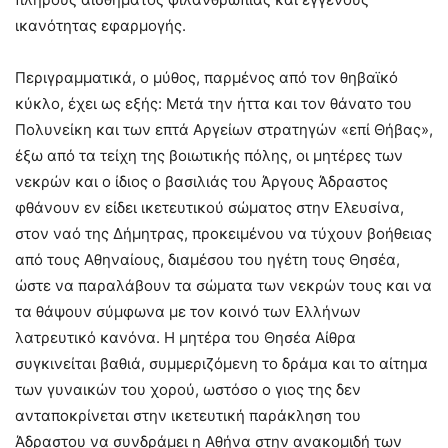
ικανότητας εφαρμογής.
Περιγραμματικά, ο μύθος, παρμένος από τον θηβαϊκό
κύκλο, έχει ως εξής: Μετά την ήττα και τον θάνατο του
Πολυνείκη και των επτά Αργείων στρατηγών «επί Θήβας»,
έξω από τα τείχη της βοιωτικής πόλης, οι μητέρες των
νεκρών και ο ίδιος ο βασιλιάς του Άργους Άδραστος
φθάνουν εν είδει ικετευτικού σώματος στην Ελευσίνα,
στον ναό της Δήμητρας, προκειμένου να τύχουν βοήθειας
από τους Αθηναίους, διαμέσου του ηγέτη τους Θησέα,
ώστε να παραλάβουν τα σώματα των νεκρών τους και να
τα θάψουν σύμφωνα με τον κοινό των Ελλήνων
λατρευτικό κανόνα. Η μητέρα του Θησέα Αίθρα
συγκινείται βαθιά, συμμεριζόμενη το δράμα και το αίτημα
των γυναικών του χορού, ωστόσο ο γιος της δεν
ανταποκρίνεται στην ικετευτική παράκληση του
Άδραστου να συνδράμει η Αθήνα στην ανακομιδή των