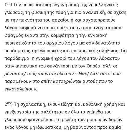
ον
1
) Την περιφραστική εγγενή ροπή της νεοελληνικής
γλώσσας, τη φυσική της τάση για πιο αναλυτική, σε σχέση
με την πυκνότητα του αρχαίου ή και αρχαιοπρεπούς
λόγου, εκφορά να υποστηρίζεται όχι σαν αναγκαστικός
φραγμός έναντι στην κομψότητα ή την εννοιακή
περιεκτικότητα του αρχαίου λόγου μα σαν δυνατότητα
περάσματος της γλωσσικής και πνευματικής αλήθειας. Για
παράδειγμα, η γνωμική χροιά του λόγου του Άδραστου
στην ικετευτική του συνάντηση με τον Θησέα:
αλλ’ οι
μένοντες/ τους απόντας ηδίκουν
–
Ναι./ Αλλ’ αυτοί που
παραμένουν στο σπίτι/ καταχρώνται αυτούς που το
εγκαταλείπουν.
ον
2
) Τη σχολαστική, ενσυνείδητη και καθολική χρήση και
επεξεργασία της απλότητας σε όλα τα επίπεδα του
γλωσσικού φαινομένου, τη μελέτη των μουσικών δομών
ενός λόγου μη ιδιωματικού, μη βαρύνοντος προς καμία