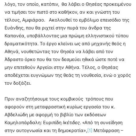
λόγο, τον οποίο, κατόπιν, θα λάβει ο Θησέας προκειμένου
να τιμήσει τον πιστό στο καθήκον, αν και γνώστη του
τέλους, Αμφιάραο. Ακολουθεί το εμβόλιμο επεισόδιο της
Ευάνδης, που θα ριχτεί στην πυρά του άνδρα της
Καπανέα, υποβάλλοντας μια πρώιμη ελληνιστικού τύπου
δραματικότητα. Το έργο κλείνει ως από μηχανής θεός η
Αθηνά, νουθετώντας τον Θησέα να λάβει από τον
Άδραστο όρκο που θα τον δεσμεύει ηθικά ώστε ποτέ να
μην επιτεθούν Αργείοι στην Αθήνα. Τέλος, ο Θησέας
αποδέχεται ευγνώμων της θεάς τη νουθεσία, ενώ ο χορός
τον δοξάζει.
Πριν αναζητήσουμε τους κομβικούς τρόπους που
αφορούν στη μεταφραστική κυρίως εργασία του κ.
Αβδελιώδη με αφορμή το βιβλίο των εκδόσεων
Καμηλοπάρδαλη: Ευριπίδη
Ικέτιδες
. «Από τη συνείδηση
στην αυτογνωσία και τη δημοκρατία»,
[1]
Μετάφραση –