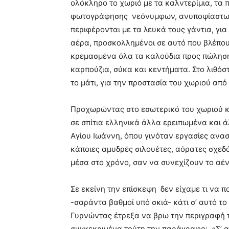
ολόκληρο το χωριό με τα καλντερίμια, τα πέ
φωτογράφησης νεόνυμφων, ανυποψίαστων
περιφέρονται με τα λευκά τους γάντια, γι
αέρα, προσκολλημένοι σε αυτό που βλέπου
κρεμασμένα όλα τα καλούδια προς πώληση,
καρπούζια, σύκα και κεντήματα. Στο λιθό
το μάτι, για την προστασία του χωριού από
Προχωρώντας στο εσωτερικό του χωριού κ
σε σπίτια ελληνικά άλλα ερειπωμένα και
Αγίου Ιωάννη, όπου γινόταν εργασίες ανα
κάποιες αμυδρές σιλουέτες, αόρατες σχεδό
μέσα στο χρόνο, σαν να συνεχίζουν το αέν
Σε εκείνη την επίσκεψη δεν είχαμε τι να 
-σαράντα βαθμοί υπό σκιά- κάτι σ’ αυτό το
Γυρνώντας έτρεξα να βρω την περιγραφή τ
συγκεκριμένα τούτη την παράγραφο: «Σ’ α