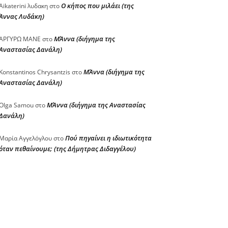
Ο κήπος που μιλάει (της
Aikaterini λυδακη
στο
Άννας Λυδάκη)
ΜΆννα (διήγημα της
ΑΡΓΥΡΩ ΜΑΝΕ
στο
Αναστασίας Δανάλη)
ΜΆννα (διήγημα της
Konstantinos Chrysantzis
στο
Αναστασίας Δανάλη)
ΜΆννα (διήγημα της Αναστασίας
Olga Samou
στο
Δανάλη)
Πού πηγαίνει η ιδιωτικότητα
Μαρία Αγγελόγλου
στο
όταν πεθαίνουμε; (της Δήμητρας Διδαγγέλου)