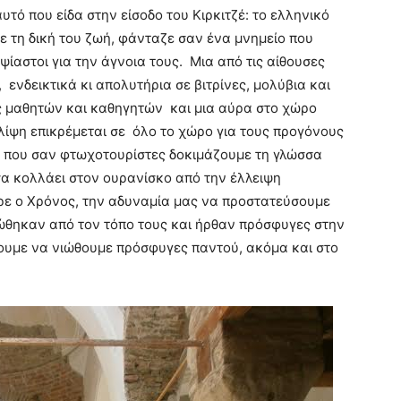
υτό που είδα στην είσοδο του Κιρκιτζέ: το ελληνικό
 με τη δική του ζωή, φάνταζε σαν ένα μνημείο που
ίαστοι για την άγνοια τους. Μια από τις αίθουσες
 ενδεικτικά κι απολυτήρια σε βιτρίνες, μολύβια και
 μαθητών και καθηγητών και μια αύρα στο χώρο
λίψη επικρέμεται σε όλο το χώρο για τους προγόνους
άς που σαν φτωχοτουρίστες δοκιμάζουμε τη γλώσσα
σα κολλάει στον ουρανίσκο από την έλλειψη
ρε ο Χρόνος, την αδυναμία μας να προστατεύσουμε
ώθηκαν από τον τόπο τους και ήρθαν πρόσφυγες στην
ουμε να νιώθουμε πρόσφυγες παντού, ακόμα και στο