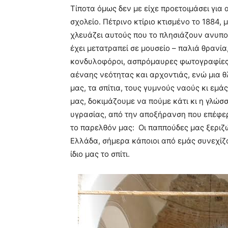
Τίποτα όμως δεν με είχε προετοιμάσει για α
σχολείο. Πέτρινο κτίριο κτισμένο το 1884,
χλευάζει αυτούς που το πλησιάζουν ανυποψ
έχει μετατραπεί σε μουσείο – παλιά θρανία,
κονδυλοφόροι, ασπρόμαυρες φωτογραφίες
αέναης νεότητας και αρχοντιάς, ενώ μια θ
μας, τα σπίτια, τους γυμνούς ναούς κι εμ
μας, δοκιμάζουμε να πούμε κάτι κι η γλώσ
υγρασίας, από την αποξήρανση που επέφε
το παρελθόν μας: Οι παππούδες μας ξεριζ
Ελλάδα, σήμερα κάποιοι από εμάς συνεχίζ
ίδιο μας το σπίτι.