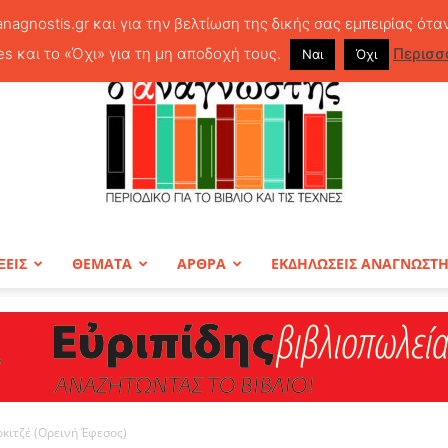
anagnostis.gr και για την βελτίωση της δικής σας εμπειρίας ότα
es και το «Όχι» για τη μη αποδοχή τους.
Περισσ
Ναι
Όχι
ΞΕΙΣ
ΘΕΜΑΤΑ
ΑΡΘΡΑ
ΕΚΔΗΛΩΣΕΙΣ ΑΝΑΓΝΩΣΤ
ΠΕΡΙΟΔΙΚΟ
ρκιτζέ (Ορεινή Έφεσος)
Ο