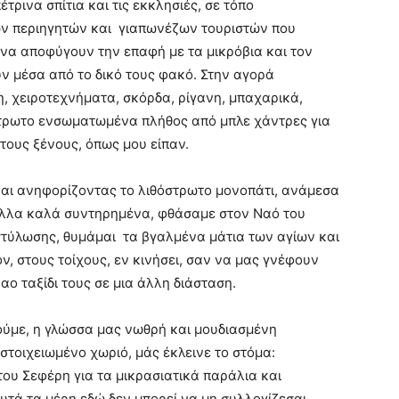
τρινα σπίτια και τις εκκλησιές, σε τόπο
 περιηγητών και γιαπωνέζων τουριστών που
α να αποφύγουν την επαφή με τα μικρόβια και τον
ν μέσα από το δικό τους φακό. Στην αγορά
 χειροτεχνήματα, σκόρδα, ρίγανη, μπαχαρικά,
στρωτο ενσωματωμένα πλήθος από μπλε χάντρες για
 τους ξένους, όπως μου είπαν.
αι ανηφορίζοντας το λιθόστρωτο μονοπάτι, ανάμεσα
 άλλα καλά συντηρημένα, φθάσαμε στον Ναό του
στύλωσης, θυμάμαι τα βγαλμένα μάτια των αγίων και
ν, στους τοίχους, εν κινήσει, σαν να μας γνέφουν
αο ταξίδι τους σε μια άλλη διάσταση.
πούμε, η γλώσσα μας νωθρή και μουδιασμένη
 στοιχειωμένο χωριό, μάς έκλεινε το στόμα:
ου Σεφέρη για τα μικρασιατικά παράλια και
υτά τα μέρη εδώ δεν μπορεί να μη συλλογίζεσαι