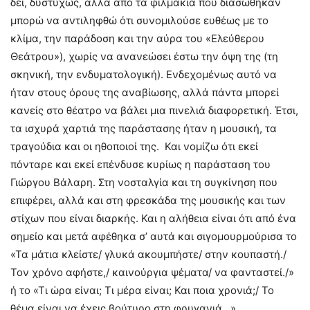
δει, δυστυχώς, αλλά από τα φιλμάκια που διασώθηκαν
μπορώ να αντιληφθώ ότι συνομιλούσε ευθέως με το
κλίμα, την παράδοση και την αύρα του «Ελεύθερου
Θεάτρου»), χωρίς να ανανεώσει έστω την όψη της (τη
σκηνική, την ενδυματολογική). Ενδεχομένως αυτό να
ήταν στους όρους της αναβίωσης, αλλά πάντα μπορεί
κανείς στο θέατρο να βάλει μια πινελιά διαφορετική. Έτσι,
τα ισχυρά χαρτιά της παράστασης ήταν η μουσική, τα
τραγούδια και οι ηθοποιοί της. Και νομίζω ότι εκεί
πόνταρε και εκεί επένδυσε κυρίως η παράσταση του
Γιώργου Βάλαρη. Στη νοσταλγία και τη συγκίνηση που
επιφέρει, αλλά και στη φρεσκάδα της μουσικής και των
στίχων που είναι διαρκής. Και η αλήθεια είναι ότι από ένα
σημείο και μετά αφέθηκα σ’ αυτά και σιγομουρμούρισα το
«Τα μάτια κλείστε/ γλυκά ακουμπήστε/ στην κουπαστή./
Τον χρόνο αφήστε,/ καινούργια ψέματα/ να φανταστεί./»
ή το «Τι ώρα είναι; Τι μέρα είναι; Και ποια χρονιά;/ Το
θέμα είναι να έχεις βούτυρο στη φρυγανιά…».