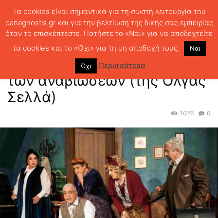
Τα cookies είναι σημαντικά για τη σωστή λειτουργία του
oanagnostis.gr και για την βελτίωση της δικής σας εμπειρίας
όταν το επισκέπτεστε. Πατήστε το «Ναι» για να αποδεχτείτε
ΑΡΧΙΚΗ
ΚΡΙΤΙΚΗ ΘΕΑΤΡΟΥ
«Το έκτο πάτωμα» – Το ρίσκο των
αναβιώσεων (της Όλγας Σελλά)
τα cookies και το «Όχι» για τη μη αποδοχή τους.
Ναι
«Το έκτο πάτωμα» – Το ρίσκο
Περισσότερα
Όχι
των αναβιώσεων (της Όλγας
Σελλά)
1026
0