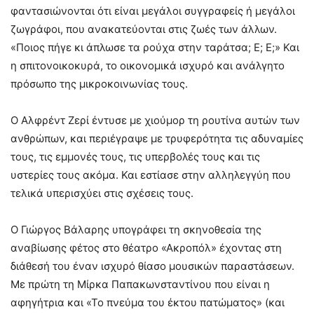
φαντασιώνονται ότι είναι μεγάλοι συγγραφείς ή μεγάλοι
ζωγράφοι, που ανακατεύονται στις ζωές των άλλων.
«Ποιος πήγε κι άπλωσε τα ρούχα στην ταράτσα; Ε; Ε;» Και
η σπιτονοικοκυρά, το οικονομικά ισχυρό και ανάλγητο
πρόσωπο της μικροκοινωνίας τους.
Ο Αλφρέντ Ζερί έντυσε με χιούμορ τη ρουτίνα αυτών των
ανθρώπων, και περιέγραψε με τρυφερότητα τις αδυναμίες
τους, τις εμμονές τους, τις υπερβολές τους και τις
υστερίες τους ακόμα. Και εστίασε στην αλληλεγγύη που
τελικά υπερισχύει στις σχέσεις τους.
Ο Γιώργος Βάλαρης υπογράφει τη σκηνοθεσία της
αναβίωσης φέτος στο θέατρο «Ακροπόλ» έχοντας στη
διάθεσή του έναν ισχυρό θίασο μουσικών παραστάσεων.
Με πρώτη τη Μίρκα Παπακωνσταντίνου που είναι η
αφηγήτρια και «Το πνεύμα του έκτου πατώματος» (και