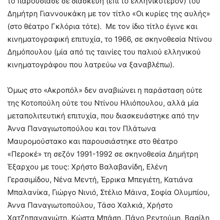
το παρουσίασε σε διασκευή (επί το ελληνικότερον) του
Δημήτρη Γιαννουκάκη με τον τίτλο «Οι κυρίες της αυλής»
(στο θέατρο Γκλόρια τότε). Με τον ίδιο τίτλο έγινε και
κινηματογραφική επιτυχία, το 1966, σε σκηνοθεσία Ντίνου
Δημόπουλου (μία από τις ταινίες του παλιού ελληνικού
κινηματογράφου που λατρεύω να ξαναβλέπω).
Όμως στο «Ακροπόλ» δεν αναβιώνει η παράσταση ούτε
της Κοτοπούλη ούτε του Ντίνου Ηλιόπουλου, αλλά μία
μεταπολιτευτική επιτυχία, που διασκευάστηκε από την
Άννα Παναγιωτοπούλου και τον Πλάτωνα
Μαυρομούστακο και παρουσιάστηκε στο θέατρο
«Περοκέ» τη σεζόν 1991-1992 σε σκηνοθεσία Δημήτρη
Έξαρχου με τους: Χρήστο Βαλαβανίδη, Ελένη
Γερασιμίδου, Νένα Μεντή, Έρρικα Μπεγιέτη, Κατιάνα
Μπαλανίκα, Γιώργο Νινιό, Στέλιο Μάινα, Σοφία Ολυμπίου,
Άννα Παναγιωτοπούλου, Τάσο Χαλκιά, Χρήστο
Χατζηπαναγιώτη, Κώστα Μπάση, Πάνο Ρεντούμη, Βασίλη