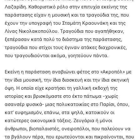
Λαζαρίδη. Καθοριστικό ρόλο στην επιτυχία εκείνης της
παράστασης είχαν η μουσική και τα τραγούδια της, που
έχουν την υπογραφή του Σταμάτη Κραουνάκη και της
Λίνας Νικολακοπούλου. Τραγούδια που αγαπήθηκαν,
ξεπέρασαν κατά πολύ το διάστημα της παράστασης,
τραγούδια που στίχοι τους έγιναν ατάκες διαχρονικές,
που τραγουδιούνται ακόμα, γοητεύουν πάντα.
Εκείνη η παράσταση αναβιώνει φέτος στο «Ακροπόλ» με
την ίδια μουσική, την ίδια διασκευή και την ίδια σκηνική
όψη. Η οποία είχε κρατήσει τη γαλλική εκδοχή της
ιστορίας και βρισκόμαστε στο έκτο πάτωμα -χωρίς
ασανσέρ φυσικά- μιας πολυκατοικίας στο Παρίσι, όπου,
κατ’ ευφημισμόν, επάνω, στα ψηλά, κατοικούν οι
κατώτερες οικονομικά τάξεις. Ζευγάρια ή μόνοι
άνθρωποι, βιοπαλαιστές, ονειροπόλοι, που παλεύουν να
τα βγάλουν πέρα, που ερωτεύονται και πικραίνονται, που