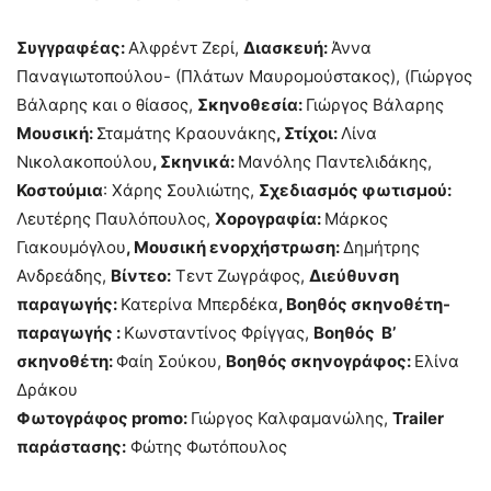
Συγγραφέας:
Αλφρέντ Ζερί,
Διασκευή:
Άννα
Παναγιωτοπούλου- (Πλάτων Μαυρομούστακος), (Γιώργος
Βάλαρης και ο θίασος,
Σκηνοθεσία:
Γιώργος Βάλαρης
Μουσική:
Σταμάτης Κραουνάκης
, Στίχοι:
Λίνα
Νικολακοπούλου
, Σκηνικά:
Μανόλης Παντελιδάκης,
Κοστούμια
: Χάρης Σουλιώτης,
Σχεδιασμός φωτισμού:
Λευτέρης Παυλόπουλος,
Χορογραφία:
Μάρκος
Γιακουμόγλου
, Μουσική ενορχήστρωση:
Δημήτρης
Ανδρεάδης,
Βίντεο:
Τεντ Ζωγράφος,
Διεύθυνση
παραγωγής:
Κατερίνα Μπερδέκα
, Βοηθός σκηνοθέτη-
παραγωγής :
Κωνσταντίνος Φρίγγας,
Βοηθός Β’
σκηνοθέτη:
Φαίη Σούκου,
Βοηθός σκηνογράφος:
Ελίνα
Δράκου
Φωτογράφος
promo
:
Γιώργος Καλφαμανώλης,
Trailer
παράστασης:
Φώτης Φωτόπουλος