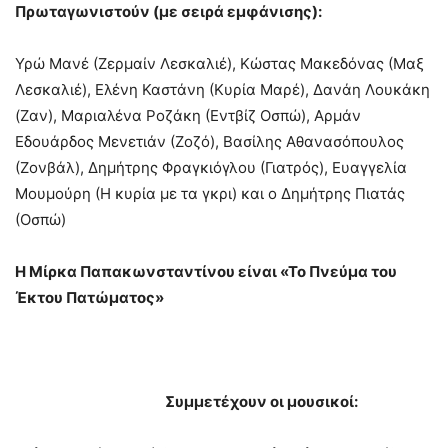
Πρωταγωνιστούν (με σειρά εμφάνισης):
Υρώ Μανέ (Ζερμαίν Λεσκαλιέ), Κώστας Μακεδόνας (Μαξ
Λεσκαλιέ), Ελένη Καστάνη (Κυρία Μαρέ), Δανάη Λουκάκη
(Ζαν), Μαριαλένα Ροζάκη (Εντβίζ Οσπώ), Αρμάν
Εδουάρδος Μενετιάν (Ζοζό), Βασίλης Αθανασόπουλος
(Ζονβάλ), Δημήτρης Φραγκιόγλου (Γιατρός), Ευαγγελία
Μουμούρη (Η κυρία με τα γκρι) και ο Δημήτρης Πιατάς
(Οσπώ)
Η Μίρκα Παπακωνσταντίνου είναι «Το Πνεύμα του
Έκτου Πατώματος»
Συμμετέχουν οι μουσικοί: