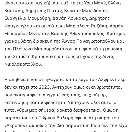
είναι πάντοτε μαγική), και μαζί της οι Υρώ Μανέ, Ελένη
Καστάνη, Δημήτρης Πιατάς, Κώστας Μακεδόνας,
Ευαγγελία Μουμούρη, Δανάη Λουκάκη, Δημήτρης
Φραγκιόγλου και οι νεότεροι Μαριαλένα Ροζάκη, Αρμάν
Εδουάρδος Μενετιάν, Βασίλης Αθανασόπουλος. Κράτησε
για καμβά τη διασκευή της Άννας Παναγιωτοπούλου και
του Πλάτωνα Μαυρομούστακου, και φυσικά τη μουσική
του Σταμάτη Κραουνάκη και τους στίχους της Λίνας
Νικολακοπούλου.
Η αλήθεια είναι ότι ηθογραφικά το έργο του Αλφρέντ Ζερί
δεν αντέχει στο 2023. Αντέχουν όμως οι ανθρωπότυποι
που σκιαγραφεί ο συγγραφέας τους, με χιούμορ,
κατανόηση και τρυφερότητα. Υπάρχουν όλοι αυτοί οι
τύποι γύρω μας σήμερα, αρκετά διαφορετικοί. Όμως η
παράσταση του Γιώργου Βάλαρη έφερε στη σκηνή του
«Ακροπόλ» ακριβώς την ίδια παράσταση (που δεν την είχα