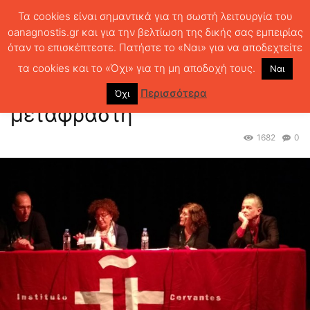
Τα cookies είναι σημαντικά για τη σωστή λειτουργία του
oanagnostis.gr και για την βελτίωση της δικής σας εμπειρίας
όταν το επισκέπτεστε. Πατήστε το «Ναι» για να αποδεχτείτε
ΑΡΧΙΚΗ
ΕΚΔΗΛΩΣΕΙΣ ΑΝΑΓΝΩΣΤΗ
ΕΚΔΗΛΩΣΕΙΣ ΤΟΥ Α
To
δύσκολο επάγγελμα του μεταφραστή
τα cookies και το «Όχι» για τη μη αποδοχή τους.
Ναι
To δύσκολο επάγγελμα του
Περισσότερα
Όχι
μεταφραστή
1682
0