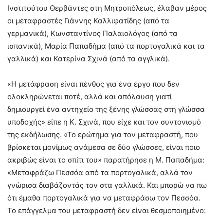
Ινστιτούτου Θερβάντες στη Μητροπόλεως, έλαβαν μέρος
οι μεταφραστές Γιάννης Καλλιφατίδης (από τα
γερμανικά), Κωνσταντίνος Παλαιολόγος (από τα
ισπανικά), Μαρία Παπαδήμα (από τα πορτογαλικά και τα
γαλλικά) και Κατερίνα Σχινά (από τα αγγλικά).
«Η μετάφραση είναι πένθος για ένα έργο που δεν
ολοκληρώνεται ποτέ, αλλά και απόλαυση γιατί
δημιουργεί ένα αντηχείο της ξένης γλώσσας στη γλώσσα
υποδοχής» είπε η Κ. Σχινά, που είχε και τον συντονισμό
της εκδήλωσης. «Το ερώτημα για τον μεταφραστή, που
βρίσκεται μονίμως ανάμεσα σε δύο γλώσσες, είναι ποιο
ακριβώς είναι το σπίτι του» παρατήρησε η Μ. Παπαδήμα:
«Μεταφράζω Πεσσόα από τα πορτογαλικά, αλλά τον
γνώρισα διαβάζοντάς τον στα γαλλικά. Και μπορώ να πω
ότι έμαθα πορτογαλικά για να μεταφράσω τον Πεσσόα.
Το επάγγελμα του μεταφραστή δεν είναι θεσμοποιημένο: